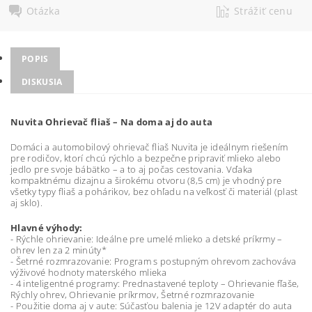
Otázka
Strážiť cenu
POPIS
DISKUSIA
Nuvita Ohrievač fliaš – Na doma aj do auta
Domáci a automobilový ohrievač fliaš Nuvita je ideálnym riešením
pre rodičov, ktorí chcú rýchlo a bezpečne pripraviť mlieko alebo
jedlo pre svoje bábätko – a to aj počas cestovania. Vďaka
kompaktnému dizajnu a širokému otvoru (8,5 cm) je vhodný pre
všetky typy fliaš a pohárikov, bez ohľadu na veľkosť či materiál (plast
aj sklo).
Hlavné výhody:
- Rýchle ohrievanie: Ideálne pre umelé mlieko a detské príkrmy –
ohrev len za 2 minúty*
- Šetrné rozmrazovanie: Program s postupným ohrevom zachováva
výživové hodnoty materského mlieka
- 4 inteligentné programy: Prednastavené teploty – Ohrievanie fľaše,
Rýchly ohrev, Ohrievanie príkrmov, Šetrné rozmrazovanie
- Použitie doma aj v aute: Súčasťou balenia je 12V adaptér do auta