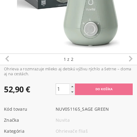
1
z 2
Ohrieva a rozmrazuje mlieko aj detskú výživu rýchlo a šetrne – doma
aj na cestách.
52,90 €
Kód tovaru
NUV051165_SAGE GREEN
Značka
Nuvita
Kategória
Ohrievače fliaš