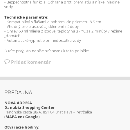
- Bezpečnostná funkcia: Ochrana proti prehriatiu a nízkej hladine
vody
Technické parametre:
- Kompatibilný s fľašami a pohármi do priemeru 8,5 cm
- Vhodný pre plastové aj sklenené nádoby
- Ohrev 60 ml mlieka z izbovej teploty na 37 °C za 2 minúty v režime
„domáci“
- Automatické vypnutie pri nedostatku vody
Buďte prvý, kto napíše príspevok k tejto položke.
Pridať komentár
PREDAJŇA
NOVÁ ADRESA
Danubia Shopping Center
Panónska cesta 38/A, 851 04 Bratislava - Petržalka
(
MAPA cez Google
)
Otváracie hodiny: