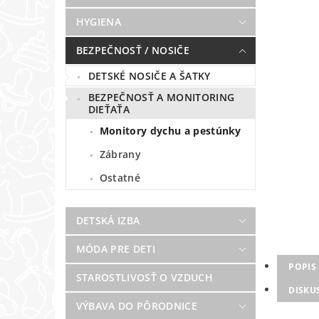
HYGIENA
BEZPEČNOSŤ / NOSIČE
DETSKÉ NOSIČE A ŠATKY
BEZPEČNOSŤ A MONITORING
DIEŤAŤA
Monitory dychu a pestúnky
Zábrany
Ostatné
DETSKÁ IZBA
MÓDA PRE DETI
POPIS
STAROSTLIVOSŤ O VZDUCH
DISKU
VÝBAVA DO PÔRODNICE