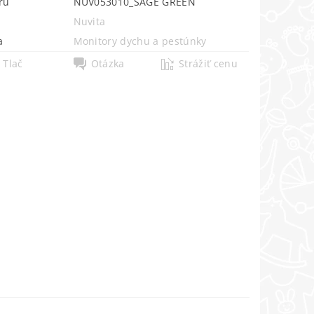
ru
NUV053010_SAGE GREEN
Nuvita
a
Monitory dychu a pestúnky
Tlač
Otázka
Strážiť cenu