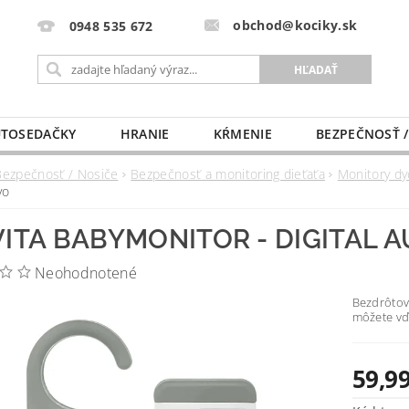
obchod@kociky.sk
0948 535 672
TOSEDAČKY
HRANIE
KŔMENIE
BEZPEČNOSŤ /
PÔRODNICE
MLIEKO A VÝŽIVA
PRE MAMIČKU
Bezpečnosť / Nosiče
Bezpečnosť a monitoring dieťaťa
Monitory dy
yo
ITA BABYMONITOR - DIGITAL 
Neohodnotené
Bezdrôtov
môžete vď
59,99