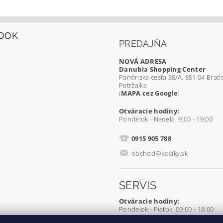
OOK
PREDAJŇA
NOVÁ ADRESA
Danubia Shopping Center
Panónska cesta 38/A, 851 04 Bratis
Petržalka
(
MAPA cez Google
)
Otváracie hodiny:
Pondelok - Nedeľa 9:00 - 19:00
0915 905 788
obchod@kociky.sk
SERVIS
Otváracie hodiny:
Pondelok - Piatok 09:00 - 18:00