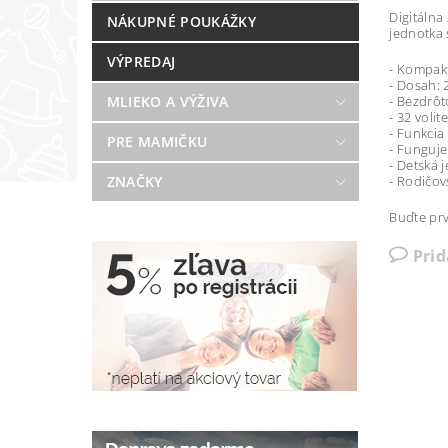
Digitálna
NÁKUPNÉ POUKÁŽKY
jednotka 
VÝPREDAJ
- Kompakt
- Dosah: 
- Bezdrôt
MLIEKO A VÝŽIVA
- 32 volit
- Funkcia
PRE MAMIČKU
- Funguje
- Detská 
- Rodičov
ZNAČKY
Buďte prv
Pri