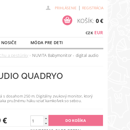
|
PRIHLÁSENIE
REGISTRÁCIA
KOŠÍK:
0 €
EUR
CZK
 NOSIČE
MÓDA PRE DETI
NAŠE SLUŽBY
O NÁKUPE
chu a pestúnky
NUVITA Babymonitor - digital audio
AUDIO QUADRYO
á s dosahom 250 m. Digitálny zvukový monitor, ktorý
aka pružnému háku vziať kamkoľvek so sebou.
 €