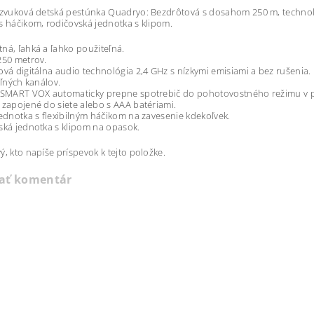
 zvuková detská pestúnka Quadryo: Bezdrôtová s dosahom 250 m, technol
s háčikom, rodičovská jednotka s klipom.
ná, ľahká a ľahko použiteľná.
250 metrov.
ová digitálna audio technológia 2,4 GHz s nízkymi emisiami a bez rušenia.
eľných kanálov.
 SMART VOX automaticky prepne spotrebič do pohotovostného režimu v prí
 zapojené do siete alebo s AAA batériami.
jednotka s flexibilným háčikom na zavesenie kdekoľvek.
ská jednotka s klipom na opasok.
ý, kto napíše príspevok k tejto položke.
dať komentár