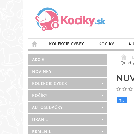
KOLEKCIE CYBEX
KOČÍKY
AU
STAROSTLIVOSŤ O VZDUCH
VÝBAVA DO 
AKCIE
Quadr
BLOG
PREDAJŇA
KONTAKT
NOVINKY
NUV
KOLEKCIE CYBEX
KOČÍKY
Tip
AUTOSEDAČKY
HRANIE
KŔMENIE