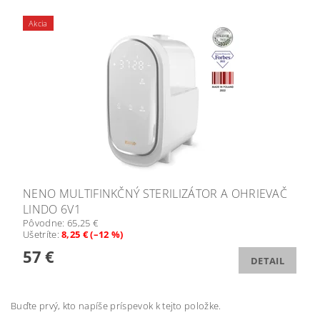
Akcia
NENO MULTIFINKČNÝ STERILIZÁTOR A OHRIEVAČ
LINDO 6V1
Pôvodne:
65,25 €
Ušetríte
:
8,25 € (–12 %)
57 €
DETAIL
Buďte prvý, kto napíše príspevok k tejto položke.