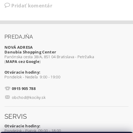
Pridať komentár
PREDAJŇA
NOVÁ ADRESA
Danubia Shopping Center
Panónska cesta 38/A, 851 04 Bratislava - Petržalka
(
MAPA cez Google
)
Otváracie hodiny:
Pondelok - Nedeľa 9:00 - 19:00
0915 905 788
obchod@kociky.sk
SERVIS
Otváracie hodiny:
Pondelok - Piatok 09:00 - 18:00