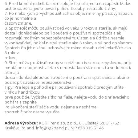
6. Pred kŕmením dieťaťa skontrolujte teplotu jedla na zápästí. Make
uistite sa, že sa jedlo nevarí príliš dlho, aby nestratilo živiny.
7. Po niekoľkých prvých použitiach sa objaví mierny plastový zápach,
čo je normálne a
časom zmizne.
8. Spotrebič môžu používať deti vo veku 8 rokov a staršie, ak majú
dostali dohľad alebo boli poučení o používaní spotrebiča a ak
rozumejú možným nebezpečenstvám. Čistenie a údržba nesmie
vykonávať deti, pokiaľ nie sú staršie ako 8 rokov a sú pod dohľadom.
Spotrebič a jeho kábel uchovávajte mimo dosahu detí mladších ako
8 rokov
rokov.
9. Stroj môžu používať osoby so zníženou fyzickou, zmyslovou, príp
mentálne schopnosti alebo s nedostatkom skúseností a vedomostí,
ak majú
dostali dohľad alebo boli poučení o používaní spotrebiča a ak áno
pochopiť súvisiace nebezpečenstvá.
Tipy: Pre lepšie pohodlie pri používaní spotrebič predtým utrite
vlhkou handričkou
prvé použitie. Vyčistite sitko na fľaše, nalejte vodu do ohrievacieho
pohára a zapnite
Po ukončení sterilizácie vodu zlejeme a necháme
spotrebič prirodzene vysušte.
Adresa výrobcu:
KGK Trend sp. z o.o., ul. Ujastek 5b, 31-752
Kraków, Poland. info@kgktrend.pl, NIP 678 315 51 46