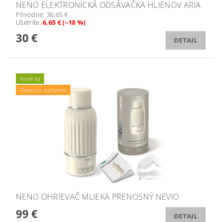
NENO ELEKTRONICKÁ ODSÁVAČKA HLIENOV ARIA
Pôvodne:
36,65 €
Ušetríte
:
6,65 € (–18 %)
30 €
DETAIL
Novinka
Doprava zadarmo
NENO OHRIEVAČ MLIEKA PRENOSNÝ NEVIO
99 €
DETAIL