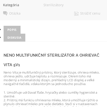
Kategória
Sterilizátory
Otázka
Strážiť cenu
POPIS
DISKUSIA
NENO MULTIFUNKČNÝ STERILIZÁTOR A OHRIEVAČ
VITA 5V1
Neno Vita je multifunkčný prístroj, ktorý sterilizuje, ohrieva mlieko,
ohrieva jedlo, udržuje teplotu a rozmrazuje. Okrem toho má
moderný a minimalistický dizajn, prehľadný LCD displej a veľké
navigačné tlačidlá, vďaka ktorým sa jednoducho používa.
1. Umožňuje udržiavať fľaše, hryzačky alebo cumlíky hygienické a
sterilné.
2. Prístroj má funkciu ohrievania mlieka, ktorá umožňuje rýchlo a
plynulo ohrievať mlieko pre vaše dieťatko. Stačí si v nastaveniach