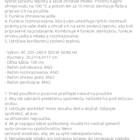
vybrať správnu teplotu a začať ohrievať mlieko. Prístroj najprv
ohreje vodu na 100 °C a potom len za 10 minút sterilizuje fľaše a
pripraví ich na použitie.
3. Funkcia ohrievania jedla.
4. Funkcia rozmrazovania, ktorá vám umožňuje rýchlo rozmraziť
pokrmy pre vaše dieťa a ohriať ich na vami zvolenú teplotu, aby boli
pripravené na podávanie. Kombinuje 4 funkcie: sterilizáciu, funkcie
ohrevu jedla a mlieka a rozmrazovanie.
5. Udržiava konštantnú zvolenú teplotu.
- Výkon: AC 220–240 V 500 W 50/60 Hz
- Rozmery: 20,2×14,5×17 cm
- Dĺžka kábla: 100 cm
- Režim zohrievania: ÁNO
- Režim rozmrazovania: ÁNO
- Režim ohrevu jedla: ÁNO
- Režim sterilizácie: ÁNO
1. Pred použitím si pozorne prečítajte návod na použitie.
2. Aby ste zabránili pretečeniu spotrebiča, nečistite ho pod tečúcou
vodou.
3. Udržujte spotrebič mimo dosahu detí a dojčiat. Odpojte
spotrebič, ak áno
sa dlhodobo nepoužíva.
4. Ak je napájací kábel poškodený, musíte ho nechať vymeniť
autorizovanou spoločnosťou Neno
servisné stredisko, aby ste sa vyhli nebezpečenstvu.
5. Nenalievajte mlieko ani potraviny priamo do ohrievacej nádoby.