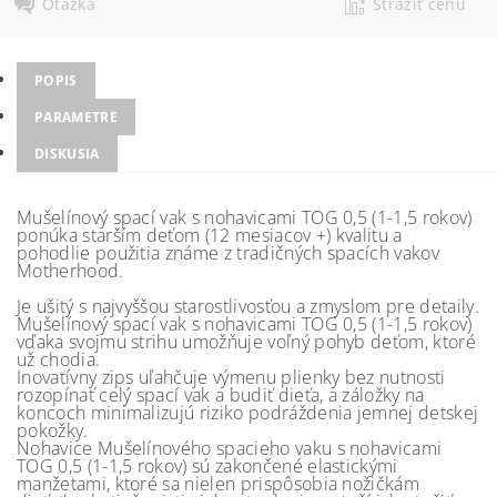
Otázka
Strážiť cenu
POPIS
PARAMETRE
DISKUSIA
Mušelínový spací vak s nohavicami TOG 0,5 (1-1,5 rokov)
ponúka starším deťom (12 mesiacov +) kvalitu a
pohodlie použitia známe z tradičných spacích vakov
Motherhood.
Je ušitý s najvyššou starostlivosťou a zmyslom pre detaily.
Mušelínový spací vak s nohavicami TOG 0,5 (1-1,5 rokov)
vďaka svojmu strihu umožňuje voľný pohyb deťom, ktoré
už chodia.
Inovatívny zips uľahčuje výmenu plienky bez nutnosti
rozopínať celý spací vak a budiť dieťa, a záložky na
koncoch minimalizujú riziko podráždenia jemnej detskej
pokožky.
Nohavice Mušelínového spacieho vaku s nohavicami
TOG 0,5 (1-1,5 rokov) sú zakončené elastickými
manžetami, ktoré sa nielen prispôsobia nožičkám