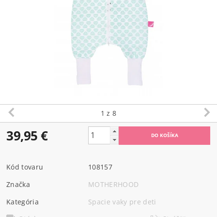
1
z 8
39,95 €
Kód tovaru
108157
Značka
MOTHERHOOD
Kategória
Spacie vaky pre deti