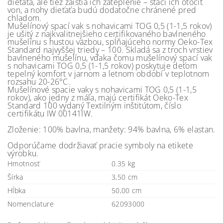
dieťaťa, ale tiež zaistia ich zateplenie – stačí ich otočiť
von, a nohy dieťaťa budú dodatočne chránené pred
chladom.
Mušelínový spací vak s nohavicami TOG 0,5 (1-1,5 rokov)
je ušitý z najkvalitnejšieho certifikovaného bavlneného
mušelínu s hustou väzbou, spĺňajúceho normy Oeko-Tex
Standard najvyššej triedy – 100. Skladá sa z troch vrstiev
bavlneného mušelínu, vďaka čomu mušelínový spací vak
s nohavicami TOG 0,5 (1-1,5 rokov) poskytuje deťom
tepelný komfort v jarnom a letnom období v teplotnom
rozsahu 20-26°C.
Mušelínové spacie vaky s nohavicami TOG 0,5 (1-1,5
rokov), ako jedny z mála, majú certifikát Oeko-Tex
Standard 100 vydaný Textilným inštitútom, číslo
certifikátu IW 00141IW.
Zloženie: 100% bavlna, manžety: 94% bavlna, 6% elastan.
Odporúčame dodržiavať pracie symboly na etikete
výrobku.
Hmotnosť
0.35 kg
Šírka
3,50 cm
Hĺbka
50,00 cm
Nomenclature
62093000