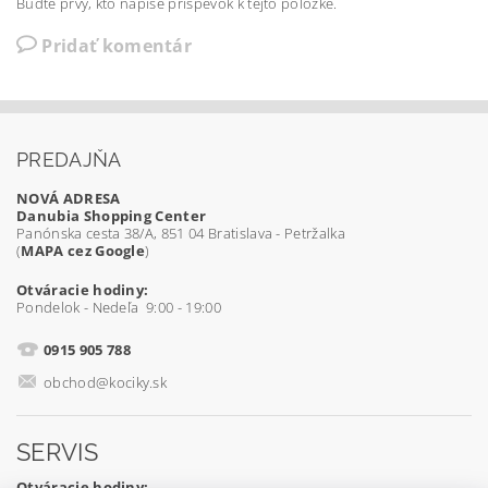
Buďte prvý, kto napíše príspevok k tejto položke.
Pridať komentár
PREDAJŇA
NOVÁ ADRESA
Danubia Shopping Center
Panónska cesta 38/A, 851 04 Bratislava - Petržalka
(
MAPA cez Google
)
Otváracie hodiny:
Pondelok - Nedeľa 9:00 - 19:00
0915 905 788
obchod@kociky.sk
SERVIS
Otváracie hodiny: