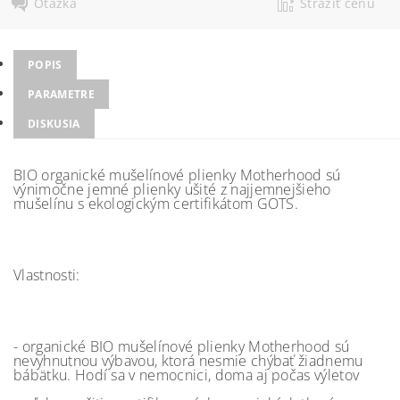
Otázka
Strážiť cenu
POPIS
PARAMETRE
DISKUSIA
BIO organické mušelínové plienky Motherhood sú
výnimočne jemné plienky ušité z najjemnejšieho
mušelínu s ekologickým certifikátom GOTS.
Vlastnosti:
- organické BIO mušelínové plienky Motherhood sú
nevyhnutnou výbavou, ktorá nesmie chýbať žiadnemu
bábätku. Hodí sa v nemocnici, doma aj počas výletov