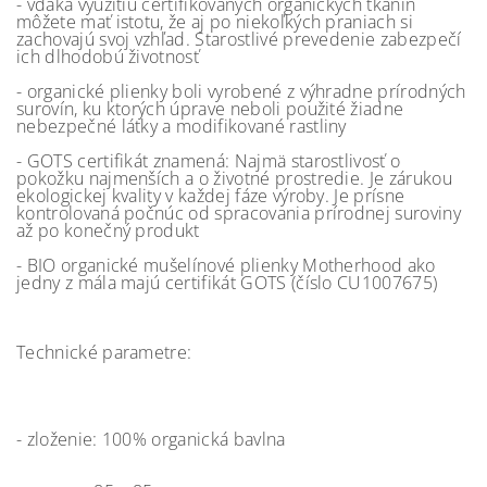
- vďaka využitiu certifikovaných organických tkanín
môžete mať istotu, že aj po niekoľkých praniach si
zachovajú svoj vzhľad. Starostlivé prevedenie zabezpečí
ich dlhodobú životnosť
- organické plienky boli vyrobené z výhradne prírodných
surovín, ku ktorých úprave neboli použité žiadne
nebezpečné látky a modifikované rastliny
- GOTS certifikát znamená: Najmä starostlivosť o
pokožku najmenších a o životné prostredie. Je zárukou
ekologickej kvality v každej fáze výroby. Je prísne
kontrolovaná počnúc od spracovania prírodnej suroviny
až po konečný produkt
- BIO organické mušelínové plienky Motherhood ako
jedny z mála majú certifikát GOTS (číslo CU1007675)
Technické parametre:
- zloženie: 100% organická bavlna