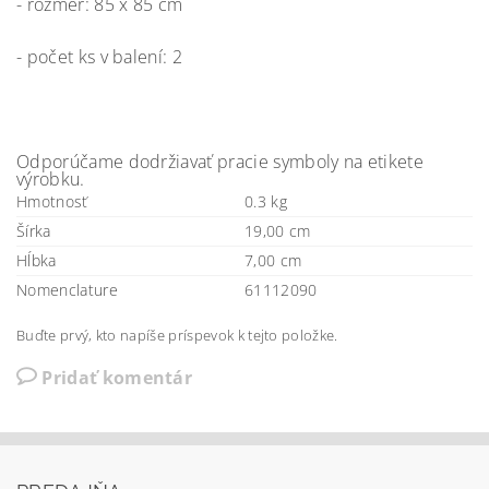
- rozmer: 85 x 85 cm
- počet ks v balení: 2
Odporúčame dodržiavať pracie symboly na etikete
výrobku.
Hmotnosť
0.3 kg
Šírka
19,00 cm
Hĺbka
7,00 cm
Nomenclature
61112090
Buďte prvý, kto napíše príspevok k tejto položke.
Pridať komentár