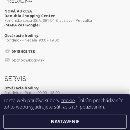
PREDAJŇA
NOVÁ ADRESA
Danubia Shopping Center
Panónska cesta 38/A, 851 04 Bratislava - Petržalka
(
MAPA cez Google
)
Otváracie hodiny:
Pondelok - Nedeľa 9:00 - 19:00
0915 905 788
obchod@kociky.sk
SERVIS
Otváracie hodiny:
Pondelok - Piatok 09:00 - 18:00
Tento web používa súbory
cookie
. Ďalším prechádzaním
0905 539 927
tohto webu vyjadrujete súhlas s ich používaním.
servis@kociky.sk
NASTAVENIE
2026 ©
Kociky.sk
, všetky práva vyhradené