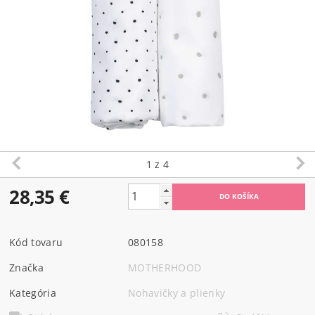
1
z 4
28,35 €
Kód tovaru
080158
Značka
MOTHERHOOD
Kategória
Nohavičky a plienky