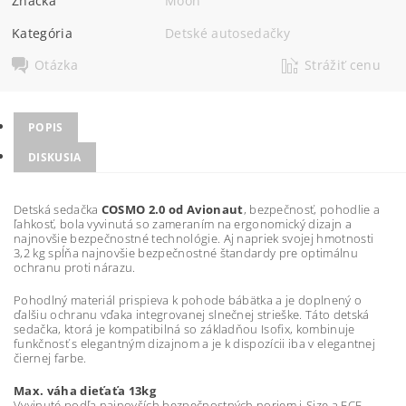
Značka
Moon
Kategória
Detské autosedačky
Otázka
Strážiť cenu
POPIS
DISKUSIA
Detská sedačka
COSMO 2.0 od Avionaut
, bezpečnosť, pohodlie a
ľahkosť, bola vyvinutá so zameraním na ergonomický dizajn a
najnovšie bezpečnostné technológie. Aj napriek svojej hmotnosti
3,2 kg spĺňa najnovšie bezpečnostné štandardy pre optimálnu
ochranu proti nárazu.
Pohodlný materiál prispieva k pohode bábätka a je doplnený o
ďalšiu ochranu vďaka integrovanej slnečnej strieške. Táto detská
sedačka, ktorá je kompatibilná so základňou Isofix, kombinuje
funkčnosť s elegantným dizajnom a je k dispozícii iba v elegantnej
čiernej farbe.
Max. váha dieťaťa 13kg
Vyvinuté podľa najnovších bezpečnostných noriem i-Size a ECE-