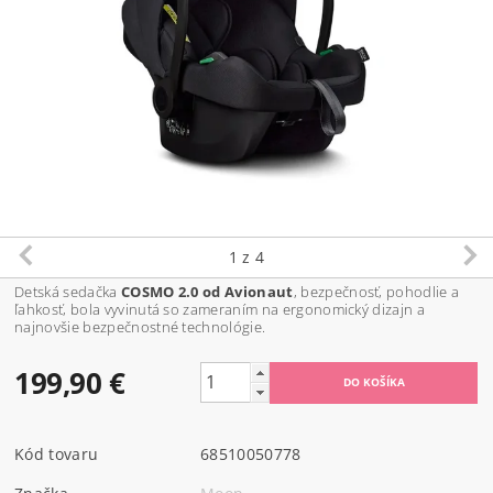
1
z 4
Detská sedačka
COSMO 2.0 od Avionaut
, bezpečnosť, pohodlie a
ľahkosť, bola vyvinutá so zameraním na ergonomický dizajn a
najnovšie bezpečnostné technológie.
199,90 €
Kód tovaru
68510050778