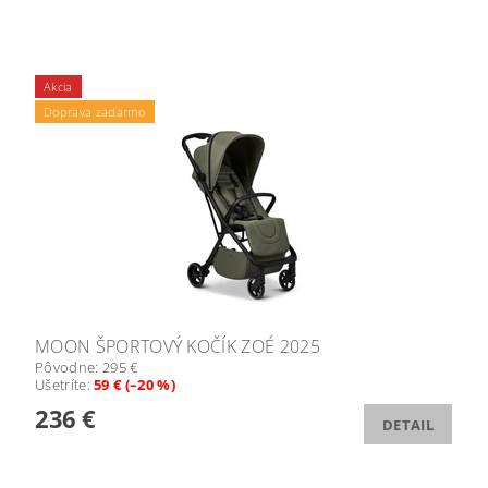
Akcia
Doprava zadarmo
MOON ŠPORTOVÝ KOČÍK ZOÉ 2025
Pôvodne:
295 €
Ušetríte
:
59 € (–20 %)
236 €
DETAIL