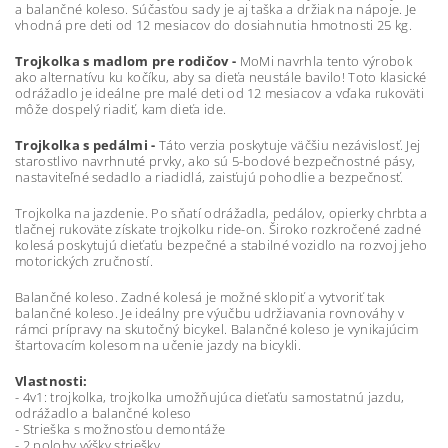
a balančné koleso. Súčasťou sady je aj taška a držiak na nápoje. Je
vhodná pre deti od 12 mesiacov do dosiahnutia hmotnosti 25 kg.
Trojkolka s madlom pre rodičov -
MoMi navrhla tento výrobok
ako alternatívu ku kočíku, aby sa dieťa neustále bavilo! Toto klasické
odrážadlo je ideálne pre malé deti od 12 mesiacov a vďaka rukoväti
môže dospelý riadiť, kam dieťa ide.
Trojkolka s pedálmi -
Táto verzia poskytuje väčšiu nezávislosť. Jej
starostlivo navrhnuté prvky, ako sú 5-bodové bezpečnostné pásy,
nastaviteľné sedadlo a riadidlá, zaisťujú pohodlie a bezpečnosť.
Trojkolka na jazdenie. Po sňatí odrážadla, pedálov, opierky chrbta a
tlačnej rukoväte získate trojkolku ride-on. Široko rozkročené zadné
kolesá poskytujú dieťaťu bezpečné a stabilné vozidlo na rozvoj jeho
motorických zručností.
Balančné koleso. Zadné kolesá je možné sklopiť a vytvoriť tak
balančné koleso. Je ideálny pre výučbu udržiavania rovnováhy v
rámci prípravy na skutočný bicykel. Balančné koleso je vynikajúcim
štartovacím kolesom na učenie jazdy na bicykli.
Vlastnosti:
- 4v1: trojkolka, trojkolka umožňujúca dieťaťu samostatnú jazdu,
odrážadlo a balančné koleso
- Strieška s možnosťou demontáže
- 2 polohy výšky striešky