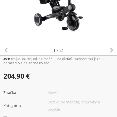
1
z 41
4v1:
trojkolka, trojkolka umožňujúca dieťaťu samostatnú jazdu,
odrážadlo a balančné koleso.
204,90 €
Značka
MoMi
Detské odrážadlá, trojkolky a
Kategória
bicykle