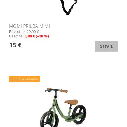
MOMI PRILBA MIMI
Pôvodne:
20,90 €
Ušetríte
:
5,90 € (–28 %)
15 €
DETAIL
Doprava zadarmo