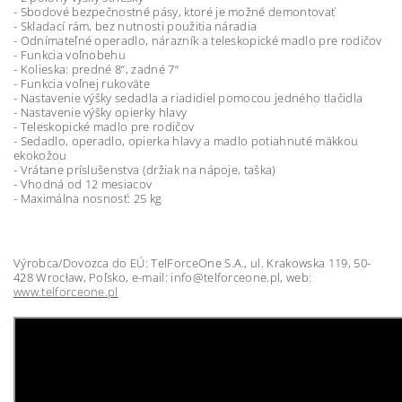
- 5bodové bezpečnostné pásy, ktoré je možné demontovať
- Skladací rám, bez nutnosti použitia náradia
- Odnímateľné operadlo, nárazník a teleskopické madlo pre rodičov
- Funkcia voľnobehu
- Kolieska: predné 8“, zadné 7“
- Funkcia voľnej rukoväte
- Nastavenie výšky sedadla a riadidiel pomocou jedného tlačidla
- Nastavenie výšky opierky hlavy
- Teleskopické madlo pre rodičov
- Sedadlo, operadlo, opierka hlavy a madlo potiahnuté mäkkou
ekokožou
- Vrátane príslušenstva (držiak na nápoje, taška)
- Vhodná od 12 mesiacov
- Maximálna nosnosť: 25 kg
Výrobca/Dovozca do EÚ: TelForceOne S.A., ul. Krakowska 119, 50-
428 Wrocław, Poľsko, e-mail: info@telforceone.pl, web:
www.telforceone.pl