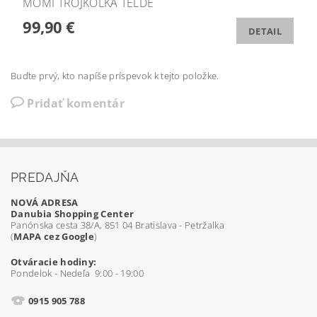
MOMI TROJKOLKA TELDE
99,90 €
DETAIL
Buďte prvý, kto napíše príspevok k tejto položke.
Pridať komentár
PREDAJŇA
NOVÁ ADRESA
Danubia Shopping Center
Panónska cesta 38/A, 851 04 Bratislava - Petržalka
(
MAPA cez Google
)
Otváracie hodiny:
Pondelok - Nedeľa 9:00 - 19:00
0915 905 788