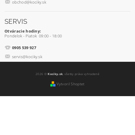
obchod@kociky.sk
SERVIS
Otváracie hodiny:
Pondelok - Piatok 09:00 - 18:00
0905 539 927
servis@kociky.sk
2026 ©
Kociky.sk
, všetky práva vyhradené
Vytvoril Shoptet