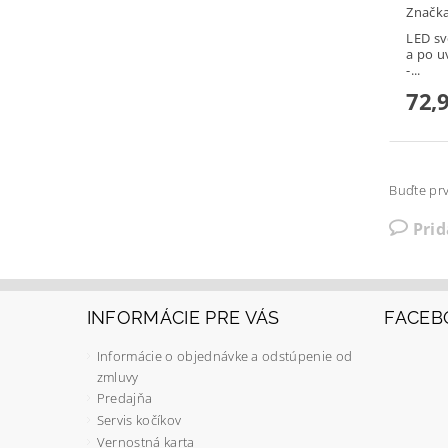
Značk
LED sv
a po u
-...
72,
Buďte prv
Pri
INFORMÁCIE PRE VÁS
FACEB
Informácie o objednávke a odstúpenie od
zmluvy
Predajňa
Servis kočíkov
Vernostná karta