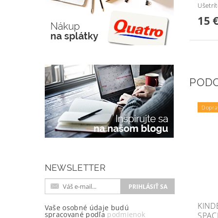
Ušetrí
15 
POD
Dopra
NEWSLETTER
KIND
Vaše osobné údaje budú
spracované podľa
podmienok
SPAC