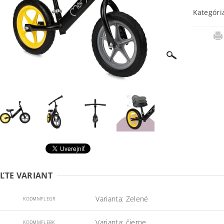
Kategóri
ĽTE VARIANT
Varianta: Zelené
KODMMFLEGR
Varianta: čierne
KODMMFLEBK