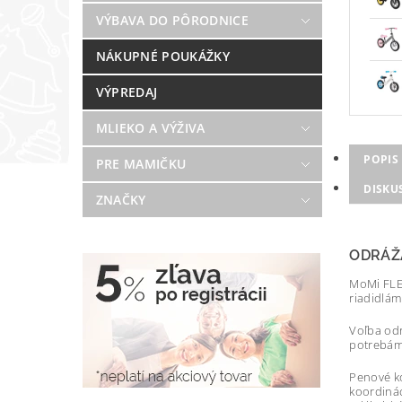
VÝBAVA DO PÔRODNICE
NÁKUPNÉ POUKÁŽKY
VÝPREDAJ
MLIEKO A VÝŽIVA
POPIS
PRE MAMIČKU
DISKU
ZNAČKY
ODRÁŽ
MoMi FLEE
riadidlám
Voľba odr
potrebám 
Penové ko
koordinác