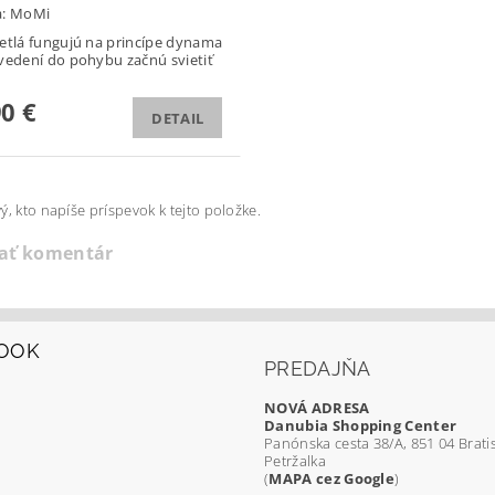
a:
MoMi
etlá fungujú na princípe dynama
vedení do pohybu začnú svietiť
90 €
DETAIL
ý, kto napíše príspevok k tejto položke.
dať komentár
OOK
PREDAJŇA
NOVÁ ADRESA
Danubia Shopping Center
Panónska cesta 38/A, 851 04 Bratis
Petržalka
(
MAPA cez Google
)