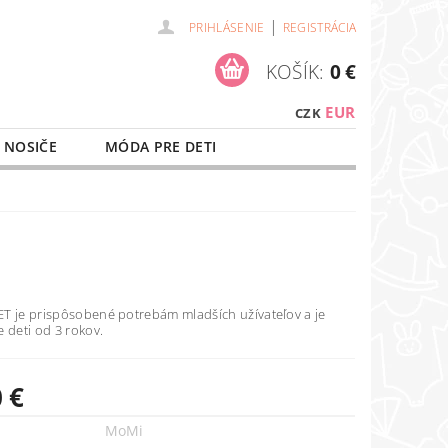
|
PRIHLÁSENIE
REGISTRÁCIA
KOŠÍK:
0 €
EUR
CZK
 NOSIČE
MÓDA PRE DETI
NAŠE SLUŽBY
O NÁKUPE
T je prispôsobené potrebám mladších užívateľov a je
 deti od 3 rokov.
 €
MoMi