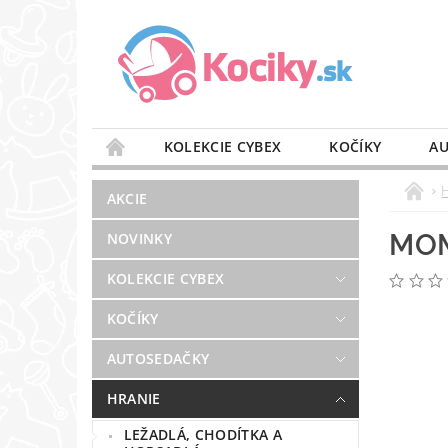
KOLEKCIE CYBEX
KOČÍKY
AU
STAROSTLIVOSŤ O VZDUCH
VÝBAVA DO 
AKCIE
BLOG
PREDAJŇA
KONTAKT
MOM
NOVINKY
KOLEKCIE CYBEX
KOČÍKY
AUTOSEDAČKY
HRANIE
LEŽADLÁ, CHODÍTKA A