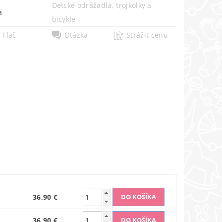
Detské odrážadlá, trojkolky a
a
bicykle
Tlač
Otázka
Strážiť cenu
36,90 €
36,90 €