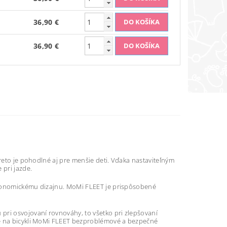
36,90 €
36,90 €
preto je pohodlné aj pre menšie deti. Vďaka nastaviteľným
 pri jazde.
ergonomickému dizajnu. MoMi FLEET je prispôsobené
pri osvojovaní rovnováhy, to všetko pri zlepšovaní
je na bicykli MoMi FLEET bezproblémové a bezpečné