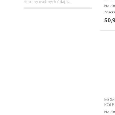
ochrany osobných údajov
.
Na do
Značk
50,
MOMI
KOLE
Na do