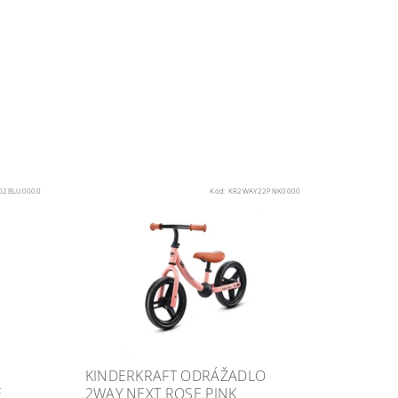
02BLU0000
Kód:
KR2WAY22PNK0000
KINDERKRAFT ODRÁŽADLO
E
2WAY NEXT ROSE PINK