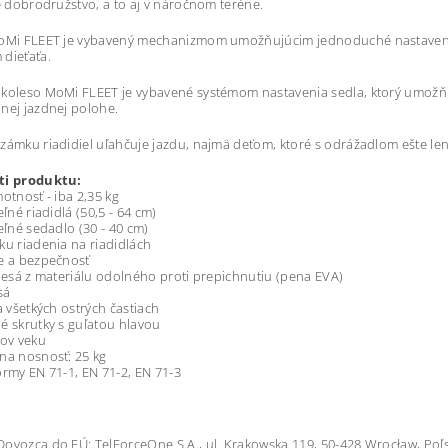
ké dobrodružstvo, a to aj v náročnom teréne.
oMi FLEET je vybavený mechanizmom umožňujúcim jednoduché nastavenie r
dieťaťa.
koleso MoMi FLEET je vybavené systémom nastavenia sedla, ktorý umožňuj
nej jazdnej polohe.
zámku riadidiel uľahčuje jazdu, najmä deťom, ktoré s odrážadlom ešte len 
ti produktu:
motnosť - iba 2,35 kg
eľné riadidlá (50,5 - 64 cm)
teľné sedadlo (30 - 40 cm)
ku riadenia na riadidlách
e a bezpečnosť
olesá z materiálu odolného proti prepichnutiu (pena EVA)
sá
na všetkých ostrých častiach
é skrutky s guľatou hlavou
kov veku
na nosnosť: 25 kg
ormy EN 71-1, EN 71-2, EN 71-3
ovozca do EÚ: TelForceOne S.A., ul. Krakowska 119, 50-428 Wrocław, Poľsk