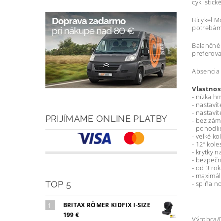
cyklistic
Bicykel M
potrebám 
Balančné 
preferova
Absencia 
Vlastnos
- nízka h
- nastavit
- nastavi
PRIJÍMAME ONLINE PLATBY
- bez zám
- pohodli
- veľké k
- 12” kole
- krytky 
- bezpečn
- od 3 ro
- maximál
TOP 5
- spĺňa n
BRITAX RÖMER KIDFIX I-SIZE
199 €
Výrobca/D