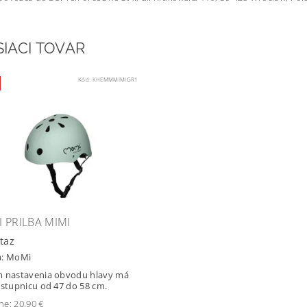
SIACI TOVAR
Kód:
KHEMMMIMIGR1
 PRILBA MIMI
taz
a:
MoMi
m nastavenia obvodu hlavy má
 stupnicu od 47 do 58 cm.
ne:
20,90 €