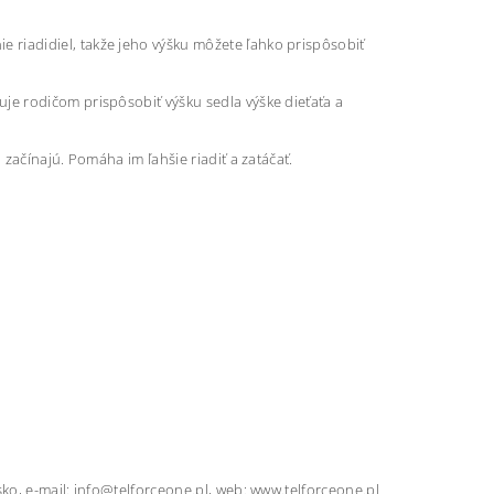
iadidiel, takže jeho výšku môžete ľahko prispôsobiť
e rodičom prispôsobiť výšku sedla výške dieťaťa a
začínajú. Pomáha im ľahšie riadiť a zatáčať.
o, e-mail: info@telforceone.pl, web: www.telforceone.pl