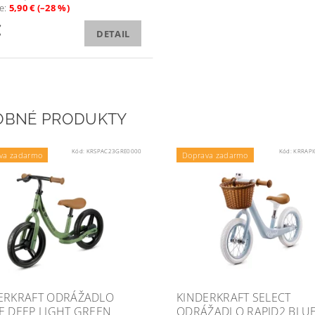
te
:
5,90 € (–28 %)
€
DETAIL
OBNÉ PRODUKTY
Kód:
KRSPAC23GRE0000
Kód:
KRRAPI
va zadarmo
Doprava zadarmo
ERKRAFT ODRÁŽADLO
KINDERKRAFT SELECT
E DEEP LIGHT GREEN
ODRÁŽADLO RAPID2 BLU