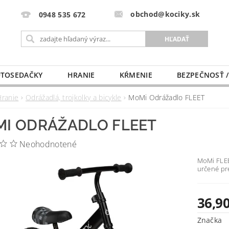
obchod@kociky.sk
0948 535 672
TOSEDAČKY
HRANIE
KŔMENIE
BEZPEČNOSŤ /
PÔRODNICE
MLIEKO A VÝŽIVA
PRE MAMIČKU
Hranie
Odrážadlá, trojkolky a bicykle
MoMi Odrážadlo FLEET
I ODRÁŽADLO FLEET
Neohodnotené
MoMi FLEE
určené pre
36,90
Značka