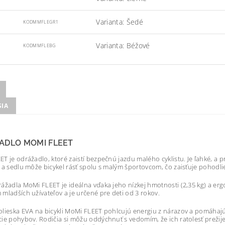
Varianta: Šedé
KODMMFLEGR1
Varianta: Béžové
KODMMFLEBG
SIA
ADLO MOMI FLEET
T je odrážadlo, ktoré zaistí bezpečnú jazdu malého cyklistu. Je ľahké, a 
 a sedlu môže bicykel rásť spolu s malým športovcom, čo zaisťuje pohodlie
ážadla MoMi FLEET je ideálna vďaka jeho nízkej hmotnosti (2,35 kg) a 
mladších užívateľov a je určené pre deti od 3 rokov.
lieska EVA na bicykli MoMi FLEET pohlcujú energiu z nárazov a pomáhajú 
ie pohybov. Rodičia si môžu oddýchnuť s vedomím, že ich ratolesť preži