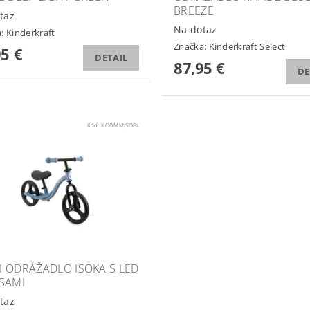
BREEZE
taz
Na dotaz
a:
Kinderkraft
Značka:
Kinderkraft Select
95 €
DETAIL
87,95 €
DE
Kód:
KODMMISOBL
 ODRÁŽADLO ISOKA S LED
SAMI
taz