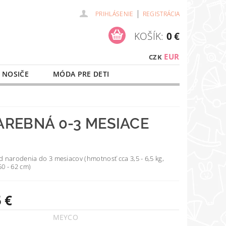
|
PRIHLÁSENIE
REGISTRÁCIA
KOŠÍK:
0 €
EUR
CZK
 NOSIČE
MÓDA PRE DETI
NAŠE SLUŽBY
O NÁKUPE
REBNÁ 0-3 MESIACE
 narodenia do 3 mesiacov (hmotnosť cca 3,5 - 6,5 kg,
50 - 62 cm)
 €
MEYCO