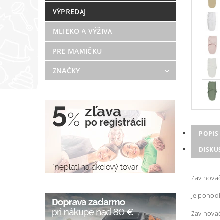
VÝPREDAJ
MLIEKO A VÝŽIVA
PRE MAMIČKU
ZNAČKY
POPIS
DISKU
Zavinova
Je pohodl
Zavinovač