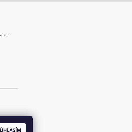
lava -
SÚHLASÍM