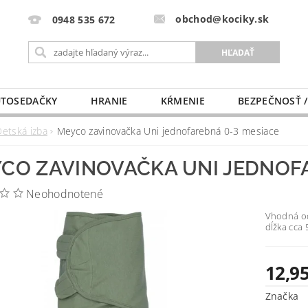
obchod@kociky.sk
0948 535 672
TOSEDAČKY
HRANIE
KŔMENIE
BEZPEČNOSŤ /
PÔRODNICE
MLIEKO A VÝŽIVA
PRE MAMIČKU
Detská izba
Meyco zavinovačka Uni jednofarebná 0-3 mesiace
CO ZAVINOVAČKA UNI JEDNOFA
Neohodnotené
Vhodná od
dĺžka cca 
12,95
Značka