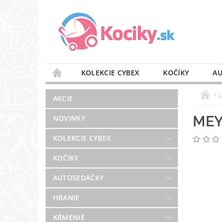
KOLEKCIE CYBEX
KOČÍKY
AU
STAROSTLIVOSŤ O VZDUCH
VÝBAVA DO 
AKCIE
BLOG
PREDAJŇA
KONTAKT
MEY
NOVINKY
KOLEKCIE CYBEX
KOČÍKY
AUTOSEDAČKY
HRANIE
KŔMENIE