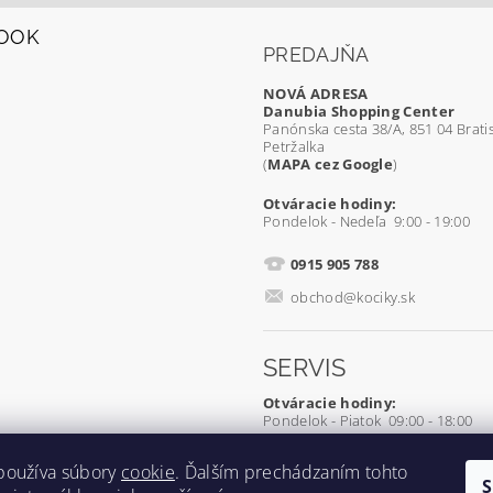
OOK
PREDAJŇA
NOVÁ ADRESA
Danubia Shopping Center
Panónska cesta 38/A, 851 04 Bratis
Petržalka
(
MAPA cez Google
)
Otváracie hodiny:
Pondelok - Nedeľa 9:00 - 19:00
0915 905 788
obchod@kociky.sk
SERVIS
Otváracie hodiny:
Pondelok - Piatok 09:00 - 18:00
0905 539 927
používa súbory
cookie
. Ďalším prechádzaním tohto