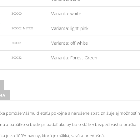
Varianta: white
300000
Varianta: light pink
300002_MEYCO
Varianta: off white
300001
Varianta: Forest Green
300032
SIA
čka pomôže Vášmu dieťaťu pokojne a nerušene spať, znižuje aj možnosť 
ná a bábätko si bude pripadať ako by bolo stále v bezpečí vášho bruška.
ka je zo 100% bavlny, ktorá je mäkká, savá a priedušná.