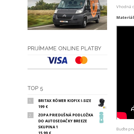
Vhodná od
Materiál
PRIJÍMAME ONLINE PLATBY
TOP 5
BRITAX RÖMER KIDFIX I-SIZE
199 €
ZOPA PRIEDUŠNÁ PODLOŽKA
DO AUTOSEDAČKY BREEZE
SKUPINA 1
Buďte prv
15,99 €