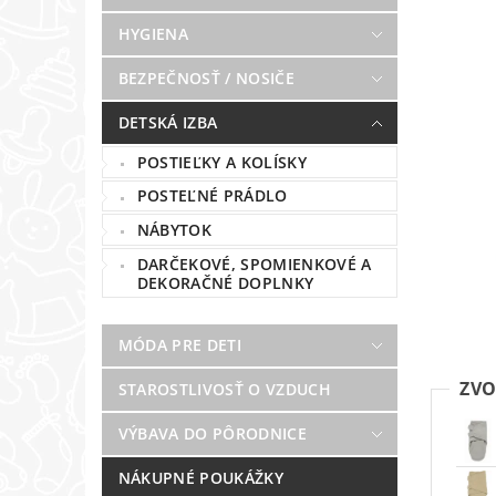
HYGIENA
BEZPEČNOSŤ / NOSIČE
DETSKÁ IZBA
POSTIEĽKY A KOLÍSKY
POSTEĽNÉ PRÁDLO
NÁBYTOK
DARČEKOVÉ, SPOMIENKOVÉ A
DEKORAČNÉ DOPLNKY
MÓDA PRE DETI
ZVO
STAROSTLIVOSŤ O VZDUCH
VÝBAVA DO PÔRODNICE
NÁKUPNÉ POUKÁŽKY