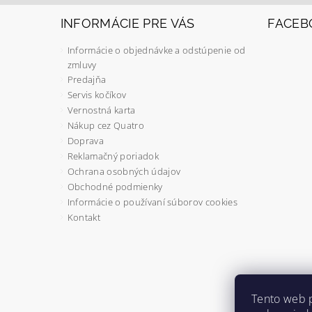
INFORMÁCIE PRE VÁS
FACEB
Informácie o objednávke a odstúpenie od
zmluvy
Predajňa
Servis kočíkov
Vernostná karta
Nákup cez Quatro
Doprava
Reklamačný poriadok
Ochrana osobných údajov
Obchodné podmienky
Informácie o používaní súborov cookies
Kontakt
Tento web 