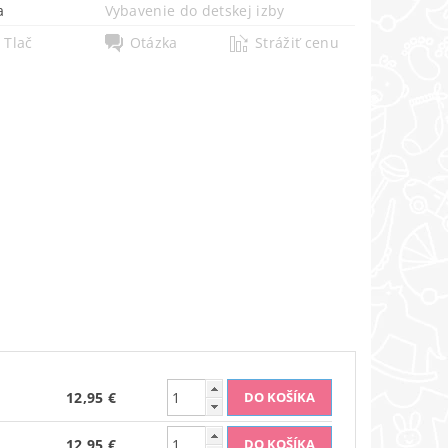
a
Vybavenie do detskej izby
Tlač
Otázka
Strážiť cenu
12,95 €
12,95 €