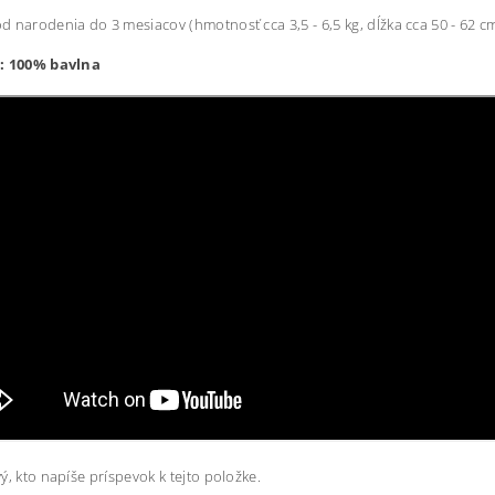
 narodenia do 3 mesiacov (hmotnosť cca 3,5 - 6,5 kg, dĺžka cca 50 - 62 c
: 100% bavlna
ý, kto napíše príspevok k tejto položke.