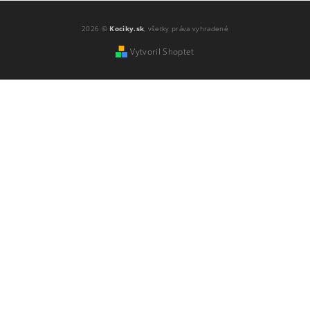
2026 ©
Kociky.sk
, všetky práva vyhradené
Vytvoril Shoptet