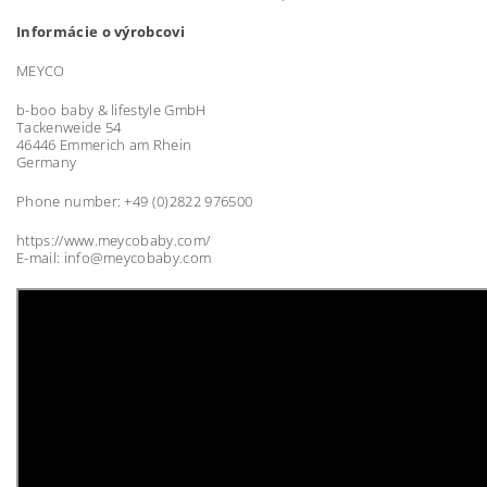
Informácie o výrobcovi
MEYCO
b-boo baby & lifestyle GmbH
Tackenweide 54
46446 Emmerich am Rhein
Germany
Phone number: +49 (0)2822 976500
https://www.meycobaby.com/
E-mail: info@meycobaby.com