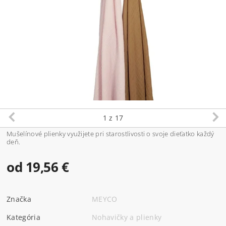
1
z 17
Mušelínové plienky využijete pri starostlivosti o svoje dieťatko každý
deň.
od 19,56 €
Značka
MEYCO
Kategória
Nohavičky a plienky