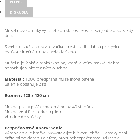
POPIS
DISKUSIA
Mušelínové plienky využijete pri starostlivosti o svoje dieťatko každý
deň.
Skvele poslúži ako zavinovačka, prestieradlo, ľahká prikrývka,
osuška, slnečná clona a veľa ďalšieho.
Mušelín je ľahká a tenká tkanina, ktorá je veľmi mäkká, dobre
absorbuje vlhkosť a rýchlo schne.
Materiál:
100% predpraná mušelínová bavlna
Balenie obsahuje 2 ks.
Rozmer: 120 x 120 cm
Možno prať v práčke maximálne na 40 stupňov
Možno žehliť pri nízkej teplote
Vhodné do sušičky
Bezpečnostné upozornenie
Výrobok nie je hračka. Nevystavujte blízkosti ohňa. Plastový obal
držte mimo dosahu dieťaťa, hrozí nebezpečenstvo udusenia.