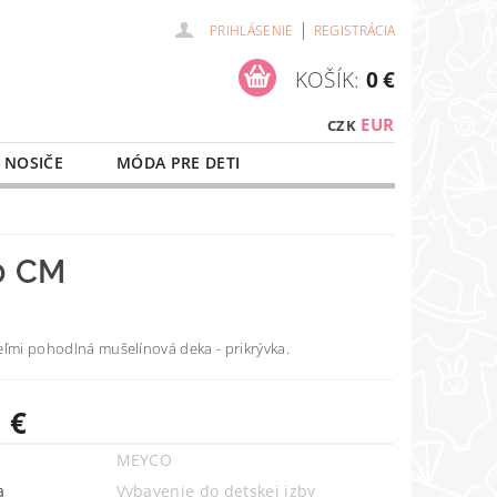
|
PRIHLÁSENIE
REGISTRÁCIA
KOŠÍK:
0 €
EUR
CZK
 NOSIČE
MÓDA PRE DETI
NAŠE SLUŽBY
O NÁKUPE
0 CM
eľmi pohodlná mušelínová deka - prikrývka.
 €
MEYCO
a
Vybavenie do detskej izby