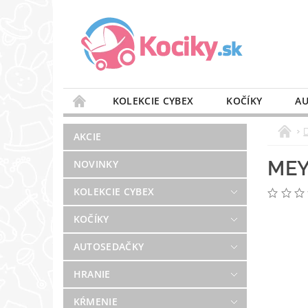
KOLEKCIE CYBEX
KOČÍKY
AU
STAROSTLIVOSŤ O VZDUCH
VÝBAVA DO 
AKCIE
BLOG
PREDAJŇA
KONTAKT
MEY
NOVINKY
KOLEKCIE CYBEX
KOČÍKY
AUTOSEDAČKY
HRANIE
KŔMENIE