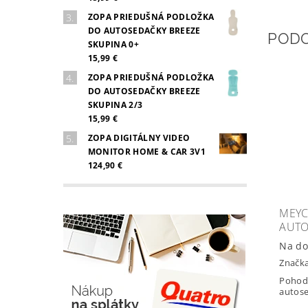
ZOPA PRIEDUŠNÁ PODLOŽKA
DO AUTOSEDAČKY BREEZE
POD
SKUPINA 0+
15,99 €
ZOPA PRIEDUŠNÁ PODLOŽKA
DO AUTOSEDAČKY BREEZE
SKUPINA 2/3
15,99 €
ZOPA DIGITÁLNY VIDEO
MONITOR HOME & CAR 3V1
124,90 €
MEYC
AUTO
Na do
Značk
Pohodl
autose