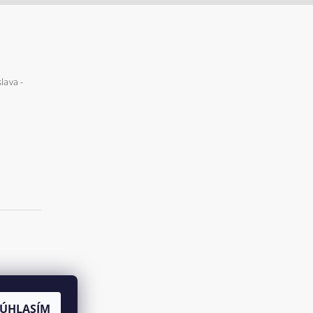
lava -
SÚHLASÍM