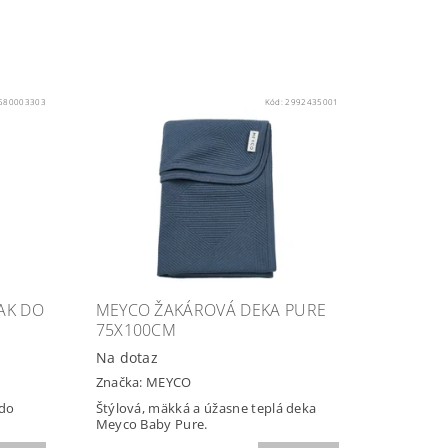
580003303
Kód:
2992435001
AK DO
MEYCO ŽAKÁROVÁ DEKA PURE
75X100CM
Na dotaz
Značka:
MEYCO
 do
Štýlová, mäkká a úžasne teplá deka
Meyco Baby Pure.