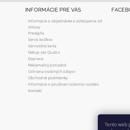
INFORMÁCIE PRE VÁS
FACEB
Informácie o objednávke a odstúpenie od
zmluvy
Predajňa
Servis kočíkov
Vernostná karta
Nákup cez Quatro
Doprava
Reklamačný poriadok
Ochrana osobných údajov
Obchodné podmienky
Informácie o používaní súborov cookies
Kontakt
Tento web 