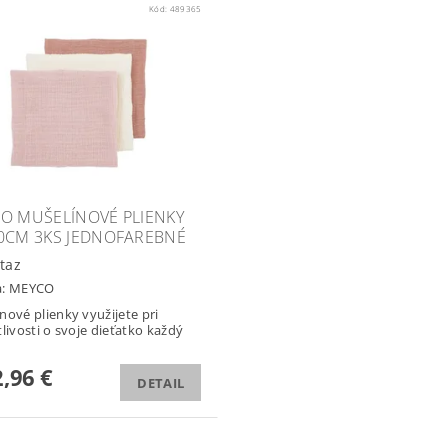
Kód:
489365
O MUŠELÍNOVÉ PLIENKY
0CM 3KS JEDNOFAREBNÉ
taz
a:
MEYCO
nové plienky využijete pri
tlivosti o svoje dieťatko každý
,96 €
DETAIL