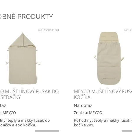
OBNÉ PRODUKTY
Kód:
2580003301
Kód:
2
O MUŠELÍNOVÝ FUSAK DO
MEYCO MUŠELÍNOVÝ FUS
SEDAČKY
KOČÍKA
taz
Na dotaz
a:
MEYCO
Značka:
MEYCO
ný, teplý a mäkký fusak do
Pohodlný, teplý a mäkký fusak
dačky alebo kočíka.
kočíka 2v1.