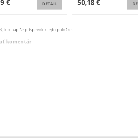
39 €
50,18 €
DETAIL
DE
ý, kto napíše príspevok k tejto položke.
dať komentár