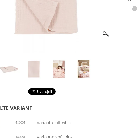
ĽTE VARIANT
Varianta: off white
482001
Varianta: soft pink
482081