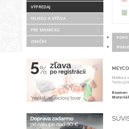
VÝPREDAJ
MLIEKO A VÝŽIVA
PRE MAMIČKU
POPIS
ZNAČKY
DISKU
MEYCO
Mäkká a v
Tento prí
Rozmer:
Materiál
SÚVI