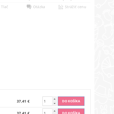
Tlač
Otázka
Strážiť cenu
37,41 €
37,41 €