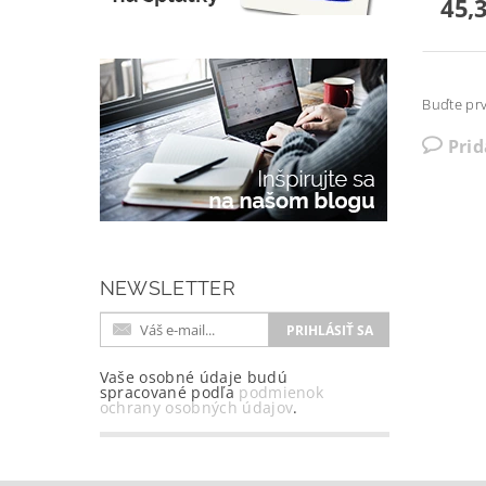
45,
Buďte prv
Pri
NEWSLETTER
Vaše osobné údaje budú
spracované podľa
podmienok
ochrany osobných údajov
.