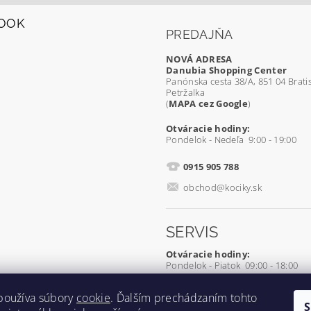
OOK
PREDAJŇA
NOVÁ ADRESA
Danubia Shopping Center
Panónska cesta 38/A, 851 04 Bratis
Petržalka
(
MAPA cez Google
)
Otváracie hodiny:
Pondelok - Nedeľa 9:00 - 19:00
0915 905 788
obchod@kociky.sk
SERVIS
Otváracie hodiny:
Pondelok - Piatok 09:00 - 18:00
0905 539 927
používa súbory
cookie
. Ďalším prechádzaním tohto