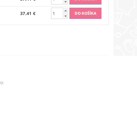
37,41 €
ny.