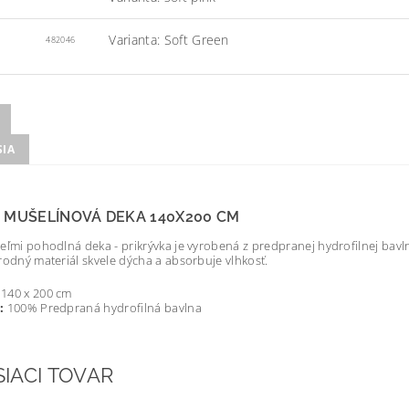
Varianta: Soft Green
482046
SIA
 MUŠELÍNOVÁ DEKA 140X200 CM
eľmi pohodlná deka - prikrývka je vyrobená z predpranej hydrofilnej bavl
rodný materiál skvele dýcha a absorbuje vlhkosť.
140 x 200 cm
:
100% Predpraná hydrofilná bavlna
SIACI TOVAR