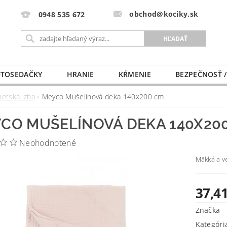
obchod@kociky.sk
0948 535 672
TOSEDAČKY
HRANIE
KŔMENIE
BEZPEČNOSŤ /
PÔRODNICE
MLIEKO A VÝŽIVA
PRE MAMIČKU
Detská izba
Meyco Mušelínová deka 140x200 cm
CO MUŠELÍNOVÁ DEKA 140X20
Neohodnotené
Mäkká a v
37,41
Značka
Kategóri