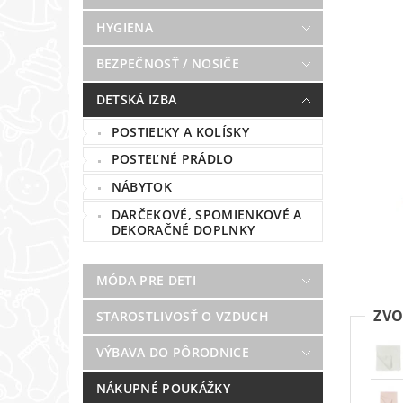
HYGIENA
BEZPEČNOSŤ / NOSIČE
DETSKÁ IZBA
POSTIEĽKY A KOLÍSKY
POSTEĽNÉ PRÁDLO
NÁBYTOK
DARČEKOVÉ, SPOMIENKOVÉ A
DEKORAČNÉ DOPLNKY
MÓDA PRE DETI
ZVO
STAROSTLIVOSŤ O VZDUCH
VÝBAVA DO PÔRODNICE
NÁKUPNÉ POUKÁŽKY