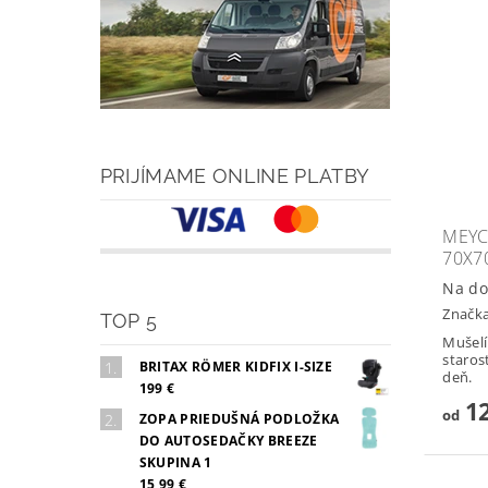
PRIJÍMAME ONLINE PLATBY
MEYC
70X7
Na do
Značk
TOP 5
Mušelí
staros
BRITAX RÖMER KIDFIX I-SIZE
deň.
199 €
12
od
ZOPA PRIEDUŠNÁ PODLOŽKA
DO AUTOSEDAČKY BREEZE
SKUPINA 1
15,99 €