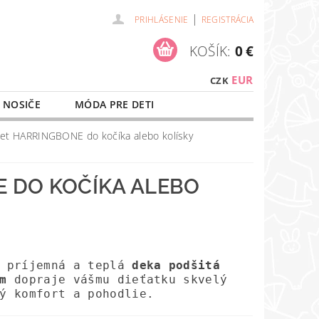
|
PRIHLÁSENIE
REGISTRÁCIA
KOŠÍK:
0 €
EUR
CZK
 NOSIČE
MÓDA PRE DETI
NAŠE SLUŽBY
O NÁKUPE
t HARRINGBONE do kočíka alebo kolísky
 DO KOČÍKA ALEBO
, príjemná a teplá
deka podšitá
m
dopraje vášmu dieťatku skvelý
ý komfort a pohodlie.