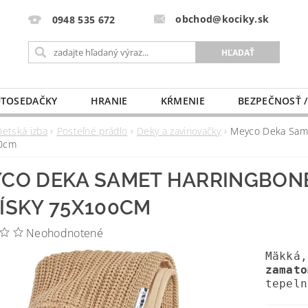
obchod@kociky.sk
0948 535 672
TOSEDAČKY
HRANIE
KŔMENIE
BEZPEČNOSŤ /
PÔRODNICE
MLIEKO A VÝŽIVA
PRE MAMIČKU
Detská izba
Posteľné prádlo
Deky a zavinovačky
Meyco Deka Same
0cm
CO DEKA SAMET HARRINGBONE
ÍSKY 75X100CM
Neohodnotené
Mäkká
zamato
tepeln