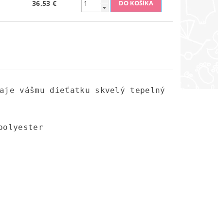
36,53 €
aje vášmu dieťatku skvelý tepelný
polyester