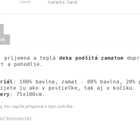
Varianta: Sand
2734076
SIA
, príjemná a teplá
deka podšitá zamatom
dopr
rt a pohodlie.
eriál
: 100% bavlna, zamat - 80% bavlna, 20% 
žijete ju ako v postieľke, tak aj v kočíku.
mery
: 75x100cm.
ý, kto napíše príspevok k tejto položke.
dať komentár