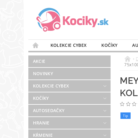
KOLEKCIE CYBEX
KOČÍKY
AU
STAROSTLIVOSŤ O VZDUCH
VÝBAVA DO 
AKCIE
75x10
BLOG
PREDAJŇA
KONTAKT
NOVINKY
MEY
KOLEKCIE CYBEX
KOL
KOČÍKY
AUTOSEDAČKY
Tip
HRANIE
KŔMENIE