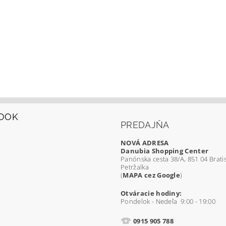
OOK
PREDAJŇA
NOVÁ ADRESA
Danubia Shopping Center
Panónska cesta 38/A, 851 04 Bratis
Petržalka
(
MAPA cez Google
)
Otváracie hodiny:
Pondelok - Nedeľa 9:00 - 19:00
0915 905 788