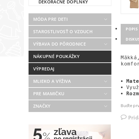
DEKORAČNÉ DOPLNKY
MÓDA PRE DETI
POPIS
STAROSTLIVOSŤ O VZDUCH
DISKU
VÝBAVA DO PÔRODNICE
NÁKUPNÉ POUKÁŽKY
Mäkká
komfo
VÝPREDAJ
Mat
MLIEKO A VÝŽIVA
Vyu
Roz
PRE MAMIČKU
Buďte prv
ZNAČKY
Pri