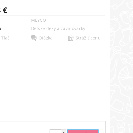
 €
MEYCO
a
Detské deky a zavinovačky
Tlač
Otázka
Strážiť cenu