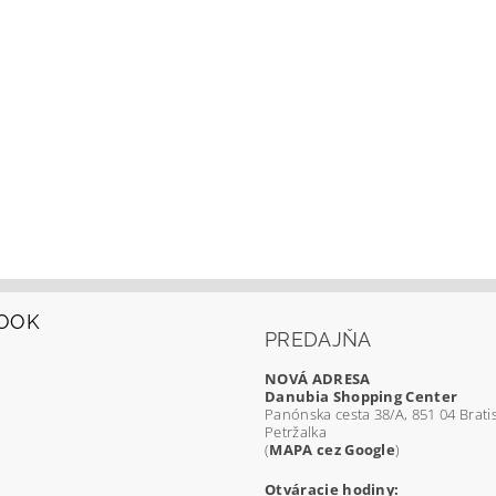
OOK
PREDAJŇA
NOVÁ ADRESA
Danubia Shopping Center
Panónska cesta 38/A, 851 04 Bratis
Petržalka
(
MAPA cez Google
)
Otváracie hodiny: