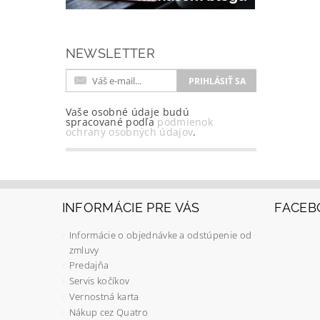
NEWSLETTER
Vaše osobné údaje budú
spracované podľa
podmienok
ochrany osobných údajov
.
INFORMÁCIE PRE VÁS
FACEB
Informácie o objednávke a odstúpenie od
zmluvy
Predajňa
Servis kočíkov
Vernostná karta
Nákup cez Quatro