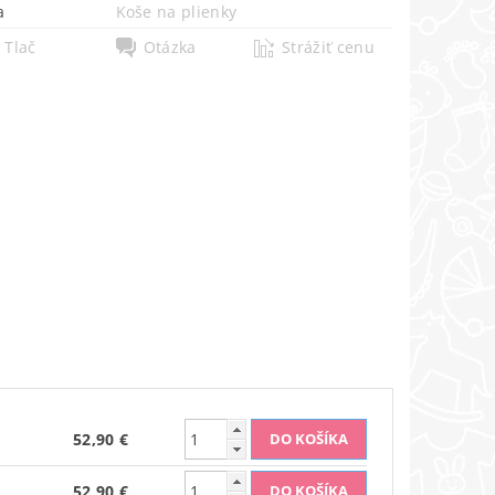
a
Koše na plienky
Tlač
Otázka
Strážiť cenu
52,90 €
52,90 €