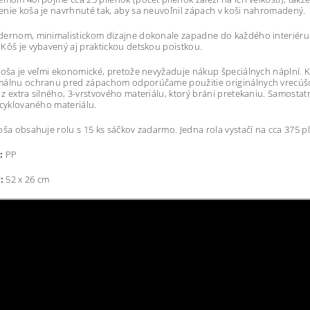
nie koša je navrhnuté tak, aby sa neuvoľnil zápach v koši nahromadený.
ernom, minimalistickom dizajne dokonale zapadne do každého interiéru. K
Kôš je vybavený aj praktickou detskou poistkou.
koša je veľmi ekonomické, pretože nevyžaduje nákup špeciálnych náplní. 
málnu ochranu pred zápachom odporúčame použitie originálnych vrecúšok
z extra silného, 3-vrstvového materiálu, ktorý bráni pretekaniu. Samostat
ecyklovaného materiálu.
oša obsahuje rolu s 15 ks sáčkov zadarmo. Jedna rola vystačí na cca 375 pli
:
PP
:
52 x 26 cm