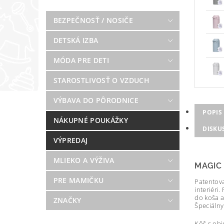
BEZPEČNOSŤ / NOSIČE
DETSKÁ IZBA
MÓDA PRE DETI
STAROSTLIVOSŤ O VZDUCH
VÝBAVA DO PÔRODNICE
POPIS
NÁKUPNÉ POUKÁŽKY
DISKU
VÝPREDAJ
MLIEKO A VÝŽIVA
MAGIC 
PRE MAMIČKU
Patentova
interiéri
do koša a
ZNAČKY
Špeciálny
Kôš s obj