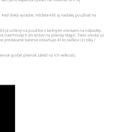
eď dieťa vyrastie, môžete kôš aj naďalej používať na
Kôš je určený na použitie s bežnými vreckami na odpadky.
 navrhnutých do košov na plienky Magic. Tieto vrecká sú
ne predávané balenie obsahuje 45 ks sáčkov (3 rolky /
enok (počet plienok záleží na ich veľkosti).