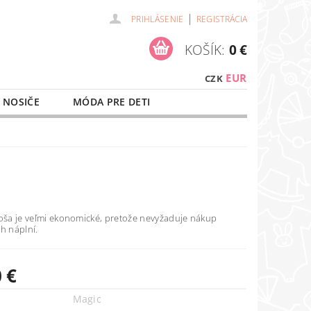
|
PRIHLÁSENIE
REGISTRÁCIA
KOŠÍK:
0 €
EUR
CZK
 NOSIČE
MÓDA PRE DETI
NAŠE SLUŽBY
O NÁKUPE
koša je veľmi ekonomické, pretože nevyžaduje nákup
h náplní.
 €
Magic