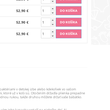
52,90 €
52,90 €
52,90 €
aktériami v detskej izbe alebo kdekoľvek vo vašom
mi, ktoré už v koši sú. Otočením držadla plienka prepadne
 jednou rukou, takže druhou môžete držať vaše bábätko.
 vám jeho kapacita vystačí na niekoľko dní. Aj