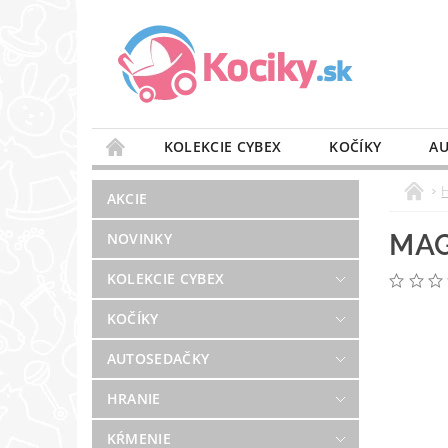
KOLEKCIE CYBEX
KOČÍKY
AU
STAROSTLIVOSŤ O VZDUCH
VÝBAVA DO 
AKCIE
BLOG
PREDAJŇA
KONTAKT
MAG
NOVINKY
KOLEKCIE CYBEX
KOČÍKY
AUTOSEDAČKY
HRANIE
KŔMENIE