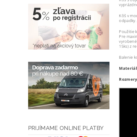
vyprázdne
Kôš v mod
odpadky. 
Použitie 
Pre maxi
vyrobené 
15ks) z r
Balenie k
Materiál
Rozmery
PRIJÍMAME ONLINE PLATBY