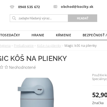
obchod@kociky.sk
0948 535 672
TOSEDAČKY
HRANIE
KŔMENIE
BEZPEČNOSŤ /
PÔRODNICE
MLIEKO A VÝŽIVA
PRE MAMIČKU
Hygiena
Prebaľovanie
Koše na plienky
Magic kôš na plienky
IC KÔŠ NA PLIENKY
Neohodnotené
Použitie 
špeciálnyc
52,90
Značka