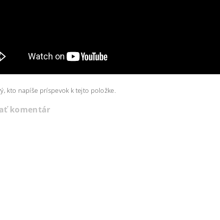
ý, kto napíše príspevok k tejto položke.
dať komentár