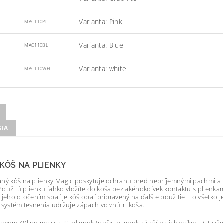
Varianta: Pink
MAC110PI
Varianta: Blue
MAC110BL
Varianta: white
MAC110WH
SIA
KÔŠ NA PLIENKY
ný kôš na plienky Magic poskytuje ochranu pred nepríjemnými pachmi a b
. Použitú plienku ľahko vložíte do koša bez akéhokoľvek kontaktu s plienka
 jeho otočením späť je kôš opäť pripravený na ďalšie použitie. To všetko
 systém tesnenia udržuje zápach vo vnútri koša.
emom 40l pojme cca 25 plienok (počet plienok záleží na ich veľkosti), takže