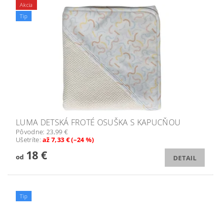
Akcia
Tip
LUMA DETSKÁ FROTÉ OSUŠKA S KAPUCŇOU
Pôvodne:
23,99 €
Ušetríte
:
až 7,33 € (–24 %)
18 €
od
DETAIL
Tip