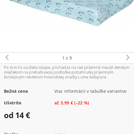
1
z 9
Po tom čo sa dieťa okúpe, prichádza na rad príjemná masáž detským
olejčekom na prebaľovacej podložke potiahnutej príjemným
žerzejovým návlekom holandskej značky Luma babycare.
Bežná cena
Viac informácií v tabuľke variantov
Ušetríte
až
3,99 €
(–22 %)
od 14 €