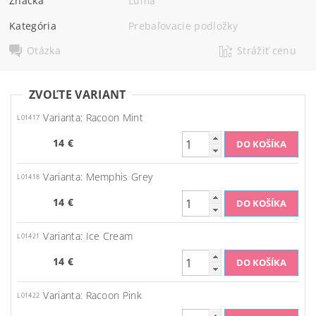
Značka
Luma
Kategória
Prebaľovacie podložky
Otázka
Strážiť cenu
ZVOĽTE VARIANT
Varianta: Racoon Mint
L01417
14 €
Varianta: Memphis Grey
L01418
14 €
Varianta: Ice Cream
L01421
14 €
Varianta: Racoon Pink
L01422