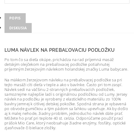
POPIS
DISKUSIA
LUMA NÁVLEK NA PREBAĽOVACIU PODLOŽKU
Po tom čo sa dieťa okúpe, prichádza na rad príjemná masáž
detským olejčekom na prebaľovacej podložke potiahnutej
príjemným žerzejovým návlekom holandskej značky Luma babycare.
Na mäkkom žerzejovom návleku na prebaľovacej podložke sa pri
tejto masáži cíti dieťa v teple a ako v bavlnke. Často pri tom zaspí.
Návlek sedí na väčšinu 2-stranných prebaľovacích podložiek,
samozrejme najlepšie ladí s originálnou podložkou od Lumy. Jersey
návlek na podložku je vyrobený z elastického materiálu zo 100%
bavlny jemnej k citlivej detskej pokožke. Spodná strana je vybavená
po obvode gumičkou a tým pádom sa ľahkou upevňuje. Ak by došlo
aj k malej nehode, žiadny problém, jednoducho návlek dáte prať.
Môžete ho prať pri teplote 40 st. celzia. Odporúčame použiť prací
prášok Mio Care, ktorý neobsahuje žiadne enzýmy, fosfáty, optické
zjasňovače či bieliace zložky.