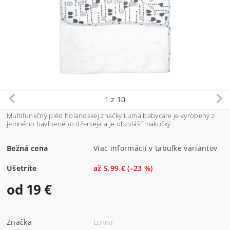
1
z 10
Multifunkčný pléd holandskej značky Luma babycare je vyrobený z
jemného bavlneného džerseja a je obzvlášť mäkučký
Bežná cena
Viac informácií v tabuľke variantov
Ušetríte
až
5,99 €
(–23 %)
od 19 €
Značka
Luma