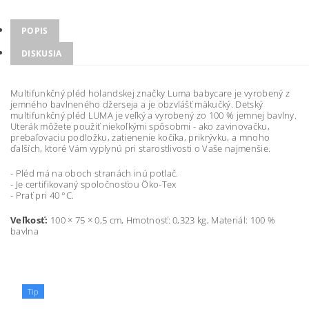
POPIS
DISKUSIA
Multifunkčný pléd holandskej značky Luma babycare je vyrobený z
jemného bavlneného džerseja a je obzvlášť mäkučký. Detský
multifunkčný pléd LUMA je veľký a vyrobený zo 100 % jemnej bavlny.
Uterák môžete použiť niekoľkými spôsobmi - ako zavinovačku,
prebaľovaciu podložku, zatienenie kočíka, prikrývku, a mnoho
ďalších, ktoré Vám vyplynú pri starostlivosti o Vaše najmenšie.
- Pléd má na oboch stranách inú potlač.
- Je certifikovaný spoločnosťou Öko-Tex
- Prať pri 40 °C.
Veľkosť:
100 × 75 × 0,5 cm, Hmotnosť: 0,323 kg, Materiál: 100 %
bavlna
Tip