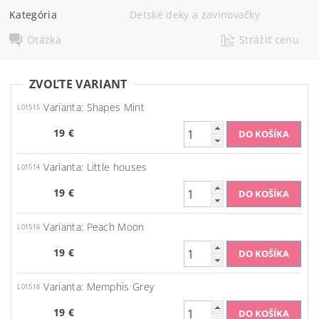
Kategória
Detské deky a zavinovačky
Otázka
Strážiť cenu
ZVOĽTE VARIANT
Varianta: Shapes Mint
L01515
19 €
Varianta: Little houses
L01514
19 €
Varianta: Peach Moon
L01516
19 €
Varianta: Memphis Grey
L01518
19 €