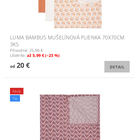
LUMA BAMBUS MUŠELÍNOVÁ PLIENKA 70X70CM
3KS
Pôvodne:
25,99 €
Ušetríte
:
až 5,99 € (–23 %)
20 €
od
DETAIL
Akcia
Tip