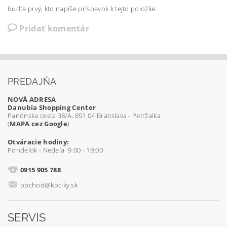
Buďte prvý, kto napíše príspevok k tejto položke.
Pridať komentár
PREDAJŇA
NOVÁ ADRESA
Danubia Shopping Center
Panónska cesta 38/A, 851 04 Bratislava - Petržalka
(
MAPA cez Google
)
Otváracie hodiny:
Pondelok - Nedeľa 9:00 - 19:00
0915 905 788
obchod@kociky.sk
SERVIS