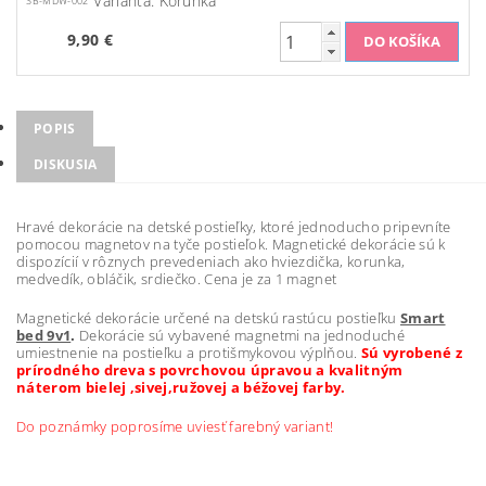
Varianta: Korunka
SB-MDW-002
9,90 €
POPIS
DISKUSIA
Hravé dekorácie na detské postieľky, ktoré jednoducho pripevníte
pomocou magnetov na tyče postieľok. Magnetické dekorácie sú k
dispozícií v rôznych prevedeniach ako hviezdička, korunka,
medvedík, obláčik, srdiečko. Cena je za 1 magnet
Magnetické dekorácie určené na detskú rastúcu postieľku
Smart
bed 9v1
.
Dekorácie sú vybavené magnetmi na jednoduché
umiestnenie na postieľku a protišmykovou výplňou.
Sú vyrobené z
prírodného dreva s povrchovou úpravou a kvalitným
náterom bielej ,sivej,ružovej a béžovej farby.
Do poznámky poprosíme uviesť farebný variant!