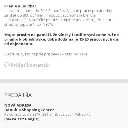
Pranie a údržba:
– prať pri teplote do 30 ° C, používať jemné pracie prostriedky,
žmýkať do 800 ot / min., nepoužívať chlór ani bielidlá
– možno sušiť v sušičke pri nízkej teplote (max. 60ºC), žehliť pri
strednej teplote (max. 150ºC)
Majte prosím na pamäti, že všetky textílie vyrábame ručne
priamo k objednávke, doba dodania je 15-20 pracovných dní
od objednania.
Buďte prvý, kto napíše príspevok k tejto položke.
Pridať komentár
PREDAJŇA
NOVÁ ADRESA
Danubia Shopping Center
Panónska cesta 38/A, 851 04 Bratislava - Petržalka
(
MAPA cez Google
)