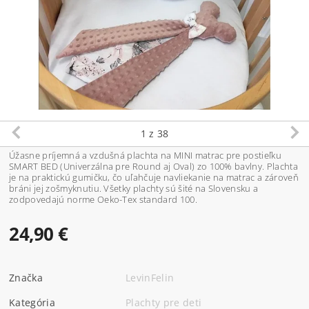
1
z 38
Úžasne príjemná a vzdušná plachta na MINI matrac pre postieľku
SMART BED (Univerzálna pre Round aj Oval) zo 100% bavlny. Plachta
je na praktickú gumičku, čo uľahčuje navliekanie na matrac a zároveň
bráni jej zošmyknutiu. Všetky plachty sú šité na Slovensku a
zodpovedajú norme Oeko-Tex standard 100.
24,90 €
Značka
LevinFelin
Kategória
Plachty pre deti