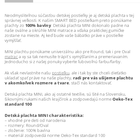
Neodmysliteľnou súčasťou detskej postieľky je aj detská plachta v tej
správnej veľkosti. K našim SMART BED postieľkam preto ponúkame
plachty zo
100% bavlny
. Detská plachta MINI dokonalo padne na
naše oválne a okrúhle MINI matrace a vďaka praktickej gumičke
zostane na mieste. Aj keď bude vaše bábätko práve v postieľke
vymýšľať.
MINI plachtu ponúkame univerzálnu ako pre Round, tak i pre Oval
matrac
a vy sa tak nemusíte trápiť s vymýšľaním a premeriavaním.
Jednoducho si z našej ponuky vyberte ľubovoľnú farbu/farby.
Ak však nevlastníte našu
postieľku
, ale i tak by ste chceli dieťatko
ukladať spať práve na naše plachty,
radi pre vás ušijeme plachtu
v akomkoľvek rozmere a tvare
, stačí nás kontaktovať.
Detská plachta MINI, ako aj ostatné textílie, sú šité na Slovensku,
šikovnými rukami našich krajčírok a zodpovedajú norme
Oeko-Tex
standard 100
Detská plachta MINI charakteristika:
– vhodné pre deti od narodenia
– rozmery: Round/Oval
– zloženie: 100% bavlna
– materiál zodpovedá norme Oeko-Tex standard 100