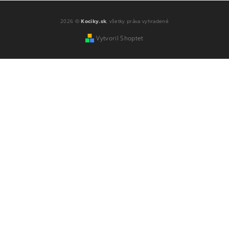
2026 ©
Kociky.sk
, všetky práva vyhradené
Vytvoril Shoptet