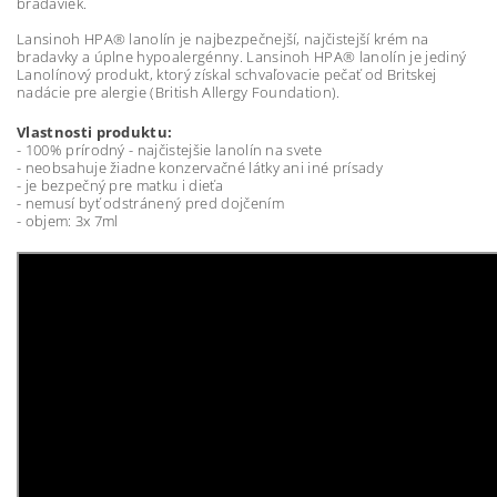
bradaviek.
Lansinoh HPA® lanolín je najbezpečnejší, najčistejší krém na
bradavky a úplne hypoalergénny. Lansinoh HPA® lanolín je jediný
Lanolínový produkt, ktorý získal schvaľovacie pečať od Britskej
nadácie pre alergie (British Allergy Foundation).
Vlastnosti produktu:
- 100% prírodný - najčistejšie lanolín na svete
- neobsahuje žiadne konzervačné látky ani iné prísady
- je bezpečný pre matku i dieťa
- nemusí byť odstránený pred dojčením
- objem: 3x 7ml