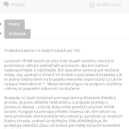
Otázka
Strážiť cenu
POPIS
DISKUSIA
Praktické balenie v 3 malých tubách po 7ml.
Lansinoh HPA® lanolín je ultra čistý stupeň lanolínu, ktorý bol
podrobený rafinácii jedinečným procesom, aby bol svetovo
najbezpečnejšie a najčistejšie. Bol špeciálne vyvinutý pre dojčiace
matky, aby upokojil a chránil ich boľavé a popraskané bradavky a je
to jediný lokálny krém na bradavky menovite odporúčaný La Leche
Leaque International * - Medzinárodná ligou na podporu dojčenia,
v ktorej sú poprední odborníci na dojčenie.
Bradavky sú často bolestivé pre nesprávne prikladanie dieťaťa k
prsníku. Je preto dôležité riešiť príčinu (v prípade potreby s
pomocou lekára) - a do tej doby môže pomôcť Lansinoh HPA®
lanolín. Funguje na princípe vlhkého hojenia rán, čím vytvorí na
rane prostredie, ktoré pomôže telu zahojiť ju a pretože sa nevytvorí
žiadny chrasta, uzdraví sa rýchlejšie. Ešte dôležitejšie je, že
poskytuje okamžitú úľavu od bolesti pre matky trpiacimi bolesťami