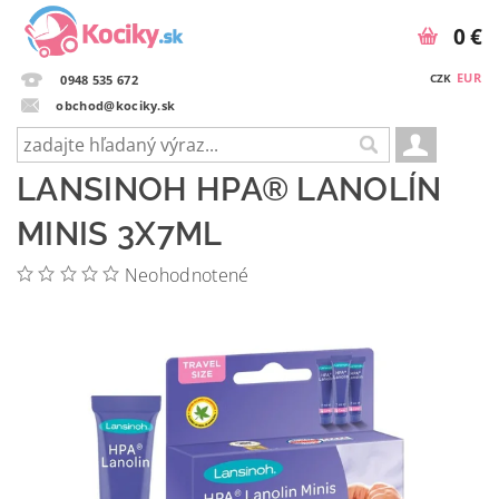
0 €
EUR
CZK
0948 535 672
obchod@kociky.sk
LANSINOH HPA® LANOLÍN
MINIS 3X7ML
Neohodnotené