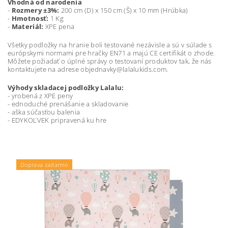
Vhodná od narodenia
-
Rozmery ±3%:
200 cm (D) x 150 cm (Š) x 10 mm (Hrúbka)
-
Hmotnosť:
1 Kg
-
Materiál:
XPE pena
Všetky podložky na hranie boli testované nezávisle a sú v súlade s
európskymi normami pre hračky EN71 a majú CE certifikát o zhode.
Môžete požiadať o úplné správy o testovaní produktov tak, že nás
kontaktujete na adrese objednavky@lalalukids.com.
Výhody skladacej podložky Lalalu:
- yrobená z XPE peny
- ednoduché prenášanie a skladovanie
- aška súčasťou balenia
- EDYKOĽVEK pripravená ku hre
Doprava zadarmo