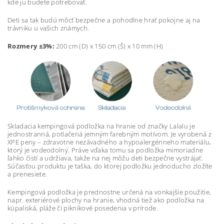
kde ju budete potrebovať.
Deti sa tak budú môcť bezpečne a pohodlne hrať pokojne aj na
trávniku u vašich známych.
Rozmery ±3%:
200 cm (D) x 150 cm (Š) x 10 mm (H)
Skladacia kempingová podložka na hranie od značky Lalalu je
jednostranná, potlačená jemným farebným motívom. Je vyrobená z
XPE peny – zdravotne nezávadného a hypoalergénneho materiálu,
ktorý je vodeodolný. Práve vďaka tomu sa podložka mimoriadne
ľahko čistí a udržiava, takže na nej môžu deti bezpečne vystrájať.
Súčasťou produktu je taška, do ktorej podložku jednoducho zložíte
a prenesiete.
Kempingová podložka je prednostne určená na vonkajšie použitie,
napr. exteriérové plochy na hranie, vhodná tiež ako podložka na
kúpaliská, pláže či piknikové posedenia v prírode.