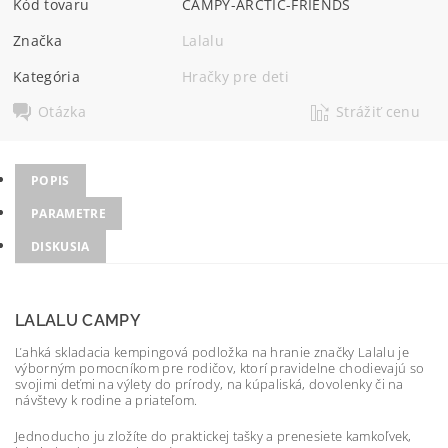
Kód tovaru
CAMPY-ARCTIC-FRIENDS
Značka
Lalalu
Kategória
Hračky pre deti
Otázka
Strážiť cenu
POPIS
PARAMETRE
DISKUSIA
LALALU CAMPY
Ľahká skladacia kempingová podložka na hranie značky Lalalu je
výborným pomocníkom pre rodičov, ktorí pravidelne chodievajú so
svojimi deťmi na výlety do prírody, na kúpaliská, dovolenky či na
návštevy k rodine a priateľom.
Jednoducho ju zložíte do praktickej tašky a prenesiete kamkoľvek,