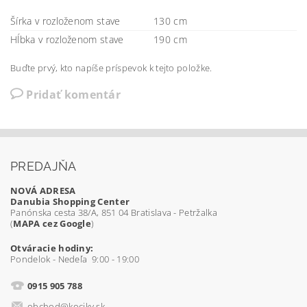
Šírka v rozloženom stave
130 cm
Hĺbka v rozloženom stave
190 cm
Buďte prvý, kto napíše príspevok k tejto položke.
Pridať komentár
PREDAJŇA
NOVÁ ADRESA
Danubia Shopping Center
Panónska cesta 38/A, 851 04 Bratislava - Petržalka
(
MAPA cez Google
)
Otváracie hodiny:
Pondelok - Nedeľa 9:00 - 19:00
0915 905 788
obchod@kociky.sk