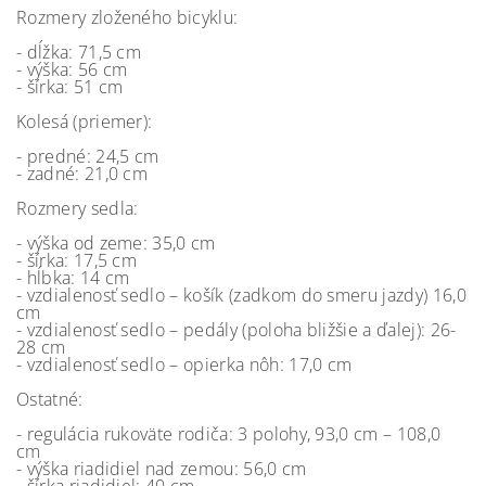
Rozmery zloženého bicyklu:
- dĺžka: 71,5 cm
- výška: 56 cm
- šírka: 51 cm
Kolesá (priemer):
- predné: 24,5 cm
- zadné: 21,0 cm
Rozmery sedla:
- výška od zeme: 35,0 cm
- šírka: 17,5 cm
- hĺbka: 14 cm
- vzdialenosť sedlo – košík (zadkom do smeru jazdy) 16,0
cm
- vzdialenosť sedlo – pedály (poloha bližšie a ďalej): 26-
28 cm
- vzdialenosť sedlo – opierka nôh: 17,0 cm
Ostatné:
- regulácia rukoväte rodiča: 3 polohy, 93,0 cm – 108,0
cm
- výška riadidiel nad zemou: 56,0 cm