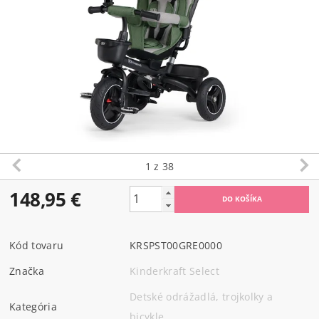
1
z 38
148,95 €
Kód tovaru
KRSPST00GRE0000
Značka
Kinderkraft Select
Detské odrážadlá, trojkolky a
Kategória
bicykle