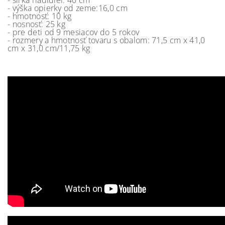
- šírka riadidiel: 40 cm
- výška opierky od zeme:16,0 cm
- hmotnosť: 10 kg
- nosnosť: 25 kg
- pre deti od 9 mesiacov do 5 rokov
- rozmery a hmotnosť tovaru s obalom: 71,5 cm x 41,0
cm x 31,0 cm/11,75 kg