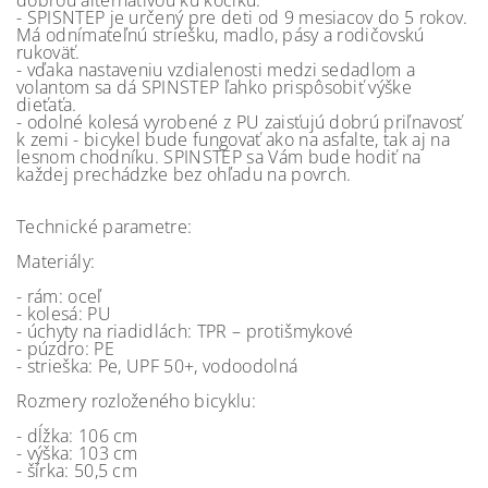
dobrou alternatívou ku kočíku.
- SPISNTEP je určený pre deti od 9 mesiacov do 5 rokov.
Má odnímateľnú striešku, madlo, pásy a rodičovskú
rukoväť.
- vďaka nastaveniu vzdialenosti medzi sedadlom a
volantom sa dá SPINSTEP ľahko prispôsobiť výške
dieťaťa.
- odolné kolesá vyrobené z PU zaisťujú dobrú priľnavosť
k zemi - bicykel bude fungovať ako na asfalte, tak aj na
lesnom chodníku. SPINSTEP sa Vám bude hodiť na
každej prechádzke bez ohľadu na povrch.
Technické parametre:
Materiály:
- rám: oceľ
- kolesá: PU
- úchyty na riadidlách: TPR – protišmykové
- púzdro: PE
- strieška: Pe, UPF 50+, vodoodolná
Rozmery rozloženého bicyklu:
- dĺžka: 106 cm
- výška: 103 cm
- šírka: 50,5 cm