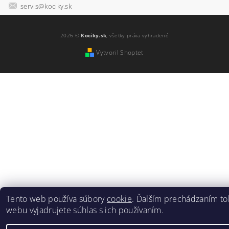
servis@kociky.sk
2026 ©
Kociky.sk
, všetky práva vyhradené
Vytvoril Shoptet
Tento web používa súbory
cookie
. Ďalším prechádzaním to
webu vyjadrujete súhlas s ich používaním.