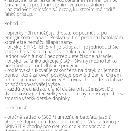
- nastaviteľná strieška je vodotesná a má filter UPF50+.
Chráni dieťa pred mrholením, vetrom a slnkom.
- na zadných kolesách sú brzdy, ku ktorým má rodič
ľahký prístup.
Pohodlie:
- opierky nôh umožňujú dieťaťu odpočinúť si po
energickom šliapaní. Poskytujú tiež podporu batoľatám,
ktoré ešte nemôžu šliapať samy.
- bicykel SPINSTEP 5 v 1 je skladací - je jednoduchšie
vziať si ho so sebou na dovolenku a na zmenu
jednotlivých funkcií nepotrebujete žiadne náradie.
- bicykel sa ľahko udržuje čistý – škvrny možno ľahko
odstrániť a zotrieť vlhkou špongiou.
- rodičovská rukoväť je zakončená na dotyk príjemnou
penou, ktorá zároveň poskytuje pevné držanie. Okrem
toho ju je možno nastaviť v 3 úrovniach - bude sa ľahšie
prispôsobovať vašej výške.
- každú prechádzku uľahčí ďalšie príslušenstvo. Do
dvoch košov (jeden veľký vzadu, druhý menší vpredu) sa
zmestia všetky detské doplnky.
Funkčnosť:
- otočné sedadlo (360 °) umožňuje batoľaťu jazdiť
otočené dopredu a dozadu k rodičovi. Vďaka tomu je
SPINSTEP vhodný pre deti od cca 9 mesiacov a je