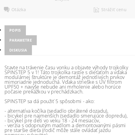
Otázka
Strážiť cenu
POPIS
PARAMETRE
DISKUSIA
Stavte na trávenie času vonku a objavte výhody trojkolky
SPINSTEP 5 v 1! Táto trojkolka rastie s dieťaťom a vďaka
modulárnej štruktúre je demontáž jednotlivých prvkov
mimoriadne jednoduchá. Vďaka strieške s UV filtrom
UPF50 + navyše nebude ani mrholenie alebo horúce
počasie prekážkou v prechádzkach.
SPINSTEP sa dá použiť 5 spôsobmi - ako:
- alternatíva kočíka (sedadlo obrátené dozadu),
- bicykel pre najmenších (sedadlo smerujúce dopredu),
- bicykel pre deti vo veku 18 - 24 mesiacov,
- verzia s odopnutým madlom a demontovanými pásmi
pre staršie dieťa (rodič môže stále ovládať jazdu