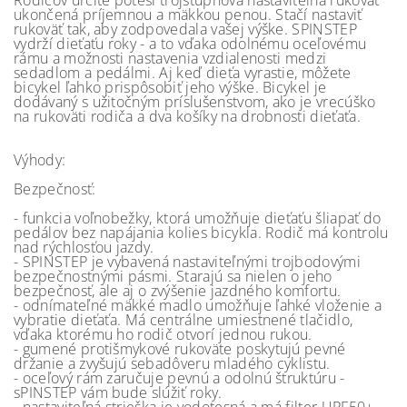
Rodičov určite poteší trojstupňová nastaviteľná rukoväť
ukončená príjemnou a mäkkou penou. Stačí nastaviť
rukoväť tak, aby zodpovedala vašej výške. SPINSTEP
vydrží dieťaťu roky - a to vďaka odolnému oceľovému
rámu a možnosti nastavenia vzdialenosti medzi
sedadlom a pedálmi. Aj keď dieťa vyrastie, môžete
bicykel ľahko prispôsobiť jeho výške. Bicykel je
dodávaný s užitočným príslušenstvom, ako je vrecúško
na rukoväti rodiča a dva košíky na drobnosti dieťaťa.
Výhody:
Bezpečnosť:
- funkcia voľnobežky, ktorá umožňuje dieťaťu šliapať do
pedálov bez napájania kolies bicykla. Rodič má kontrolu
nad rýchlosťou jazdy.
- SPINSTEP je vybavená nastaviteľnými trojbodovými
bezpečnostnými pásmi. Starajú sa nielen o jeho
bezpečnosť, ale aj o zvýšenie jazdného komfortu.
- odnímateľné mäkké madlo umožňuje ľahké vloženie a
vybratie dieťaťa. Má centrálne umiestnené tlačidlo,
vďaka ktorému ho rodič otvorí jednou rukou.
- gumené protišmykové rukoväte poskytujú pevné
držanie a zvyšujú sebadôveru mladého cyklistu.
- oceľový rám zaručuje pevnú a odolnú štruktúru -
sPINSTEP vám bude slúžiť roky.