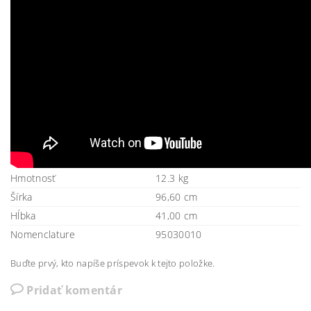
Hmotnosť
12.3 kg
Šírka
96,60 cm
Hĺbka
41,00 cm
Nomenclature
95030010
Buďte prvý, kto napíše príspevok k tejto položke.
Pridať komentár