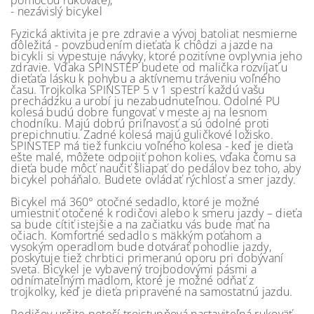
pomocou rukoväte),
- nezávislý bicykel
Fyzická aktivita je pre zdravie a vývoj batoliat nesmierne
dôležitá - povzbudením dieťaťa k chôdzi a jazde na
bicykli si vypestuje návyky, ktoré pozitívne ovplyvnia jeho
zdravie. Vďaka SPINSTEP budete od malička rozvíjať u
dieťaťa lásku k pohybu a aktívnemu tráveniu voľného
času. Trojkolka SPINSTEP 5 v 1 spestrí každú vašu
prechádzku a urobí ju nezabudnuteľnou. Odolné PU
kolesá budú dobre fungovať v meste aj na lesnom
chodníku. Majú dobrú priľnavosť a sú odolné proti
prepichnutiu. Zadné kolesá majú guličkové ložisko.
SPINSTEP má tiež funkciu voľného kolesa - keď je dieťa
ešte malé, môžete odpojiť pohon kolies, vďaka čomu sa
dieťa bude môcť naučiť šliapať do pedálov bez toho, aby
bicykel poháňalo. Budete ovládať rýchlosť a smer jazdy.
Bicykel má 360° otočné sedadlo, ktoré je možné
umiestniť otočené k rodičovi alebo k smeru jazdy – dieťa
sa bude cítiť istejšie a na začiatku vás bude mať na
očiach. Komfortné sedadlo s mäkkým poťahom a
vysokým operadlom bude dotvárať pohodlie jazdy,
poskytuje tiež chrbtici primeranú oporu pri dobývaní
sveta. Bicykel je vybavený trojbodovými pásmi a
odnímateľným madlom, ktoré je možné odňať z
trojkolky, keď je dieťa pripravené na samostatnú jazdu.