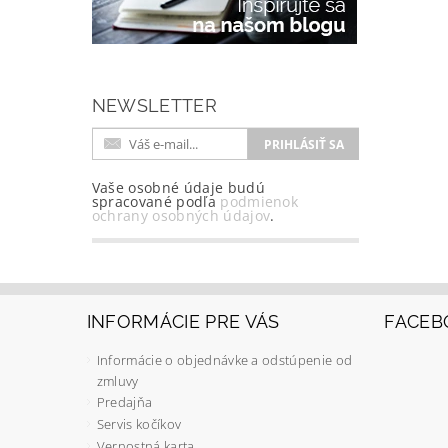
NEWSLETTER
Vaše osobné údaje budú
spracované podľa
podmienok
ochrany osobných údajov
.
INFORMÁCIE PRE VÁS
FACEB
Informácie o objednávke a odstúpenie od
zmluvy
Predajňa
Servis kočíkov
Vernostná karta