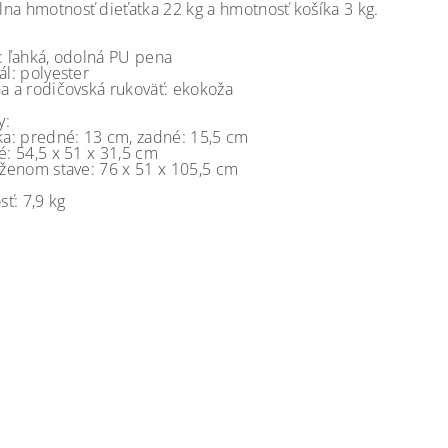
na hmotnosť dieťatka 22 kg a hmotnosť košíka 3 kg.
á: ľahká, odolná PU pena
ál: polyester
na a rodičovská rukoväť: ekokoža
y:
ska: predné: 13 cm, zadné: 15,5 cm
é: 54,5 x 51 x 31,5 cm
loženom stave: 76 x 51 x 105,5 cm
ť: 7,9 kg