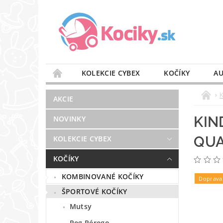
KOLEKCIE CYBEX
KOČÍKY
AU
STAROSTLIVOSŤ O VZDUCH
VÝBAVA DO 
AKCIE
BLOG
PREDAJŇA
KONTAKT
KIN
NOVINKY
QU
KOLEKCIE CYBEX
KOČÍKY
KOMBINOVANÉ KOČÍKY
Doprava
ŠPORTOVÉ KOČÍKY
Mutsy
Peg Pérego