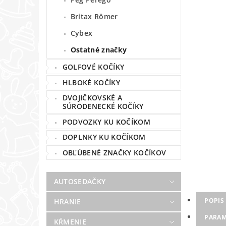
Britax Römer
Cybex
Ostatné značky
GOLFOVÉ KOČÍKY
HLBOKÉ KOČÍKY
DVOJIČKOVSKÉ A
SÚRODENECKÉ KOČÍKY
PODVOZKY KU KOČÍKOM
DOPLNKY KU KOČÍKOM
OBĽÚBENÉ ZNAČKY KOČÍKOV
AUTOSEDAČKY
POPIS
HRANIE
PARAM
KŔMENIE