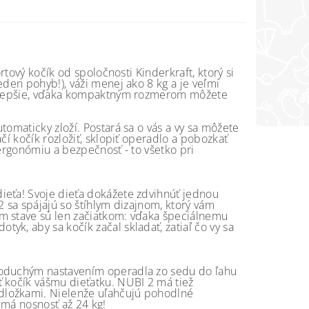
rtový kočík od spoločnosti Kinderkraft, ktorý si
eden pohyb!), váži menej ako 8 kg a je veľmi
najlepšie, vďaka kompaktným rozmerom môžete
tomaticky zloží. Postará sa o vás a vy sa môžete
čí kočík rozložiť, sklopiť operadlo a pobozkať
 ergonómiu a bezpečnosť - to všetko pri
ieťa! Svoje dieťa dokážete zdvihnúť jednou
2 sa spájajú so štíhlym dizajnom, ktorý vám
om stave sú len začiatkom: vďaka špeciálnemu
k, aby sa kočík začal skladať, zatiaľ čo vy sa
dnoduchým nastavením operadla zo sedu do ľahu
ť kočík vášmu dieťatku. NUBI 2 má tiež
dložkami. Nielenže uľahčujú pohodlné
k má nosnosť až 24 kg!