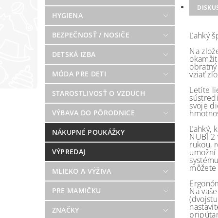
DISKU
HYGIENA
BEZPEČNOSŤ / NOSIČE
Ľahký š
Na zlože
DETSKÁ IZBA
okamžit
obratný
MÓDA PRE DETI
vziať z
Letíte 
STAROSTLIVOSŤ O VZDUCH
sústredi
svoje d
VÝBAVA DO PÔRODNICE
hmotnos
Ľahký, 
NÁKUPNÉ POUKÁŽKY
NUBI 2 
rukou, 
VÝPREDAJ
umožní 
systému
môžete 
MLIEKO A VÝŽIVA
Ergonóm
PRE MAMIČKU
Na vaše
(dvojst
nastavi
ZNAČKY
pripútan