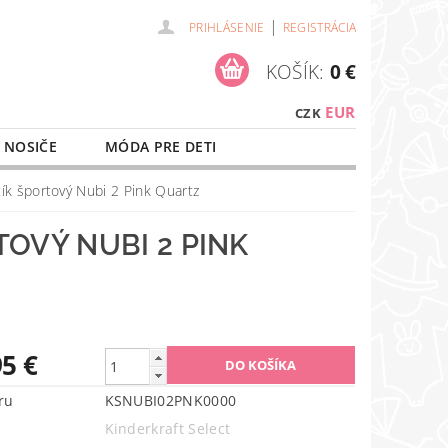
|
PRIHLÁSENIE
REGISTRÁCIA
KOŠÍK:
0 €
EUR
CZK
 NOSIČE
MÓDA PRE DETI
NAŠE SLUŽBY
O NÁKUPE
k športový Nubi 2 Pink Quartz
OVÝ NUBI 2 PINK
95 €
ru
KSNUBI02PNK0000
Kinderkraft Select