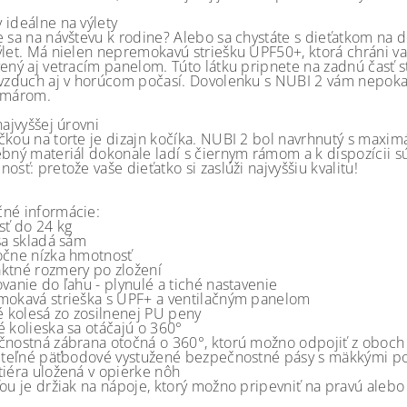
 ideálne na výlety
e sa na návštevu k rodine? Alebo sa chystáte s dieťatkom na 
ýlet. Má nielen nepremokavú striešku UPF50+, ktorá chráni v
ený aj vetracím panelom. Túto látku pripnete na zadnú časť str
 vzduch aj v horúcom počasí. Dovolenku s NUBI 2 vám nepokaz
omárom.
najvyššej úrovni
čkou na torte je dizajn kočíka. NUBI 2 bol navrhnutý s maximá
bný materiál dokonale ladí s čiernym rámom a k dispozícii sú a
osť: pretože vaše dieťatko si zaslúži najvyššiu kvalitu!
né informácie:
sť do 24 kg
sa skladá sám
očne nízka hmotnosť
ktné rozmery po zložení
vanie do ľahu - plynulé a tiché nastavenie
mokavá strieška s UPF+ a ventilačným panelom
ké kolesá zo zosilnenej PU peny
é kolieska sa otáčajú o 360°
čnostná zábrana otočná o 360°, ktorú možno odpojiť z oboch 
viteľné päťbodové vystužené bezpečnostné pásy s mäkkými p
tiéra uložená v opierke nôh
ťou je držiak na nápoje, ktorý možno pripevniť na pravú alebo