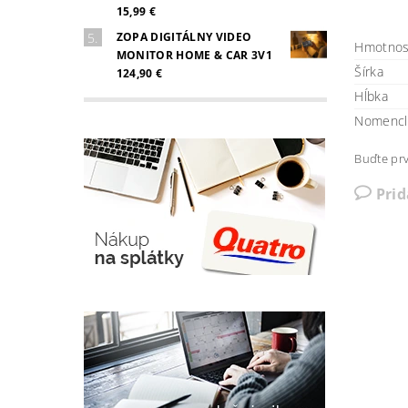
15,99 €
ZOPA DIGITÁLNY VIDEO
Hmotnos
MONITOR HOME & CAR 3V1
Šírka
124,90 €
Hĺbka
Nomencl
Buďte prv
Pri