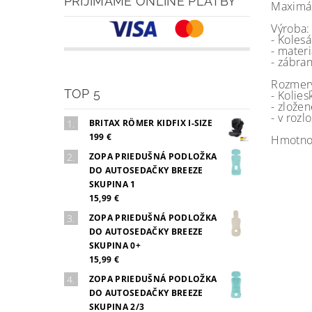
PRIJÍMAME ONLINE PLATBY
Maximál
Výroba:
- Koles
- materi
- zábra
Rozmer
TOP 5
- Kolie
- zložen
- v roz
BRITAX RÖMER KIDFIX I-SIZE
199 €
Hmotnos
ZOPA PRIEDUŠNÁ PODLOŽKA
DO AUTOSEDAČKY BREEZE
SKUPINA 1
15,99 €
ZOPA PRIEDUŠNÁ PODLOŽKA
DO AUTOSEDAČKY BREEZE
SKUPINA 0+
15,99 €
ZOPA PRIEDUŠNÁ PODLOŽKA
DO AUTOSEDAČKY BREEZE
SKUPINA 2/3