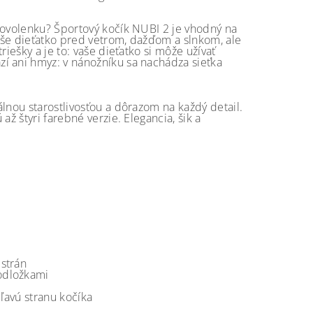
dovolenku? Športový kočík NUBI 2 je vhodný na
aše dieťatko pred vetrom, dažďom a slnkom, ale
iešky a je to: vaše dieťatko si môže užívať
í ani hmyz: v nánožníku sa nachádza sieťka
lnou starostlivosťou a dôrazom na každý detail.
ž štyri farebné verzie. Elegancia, šik a
strán
odložkami
 ľavú stranu kočíka