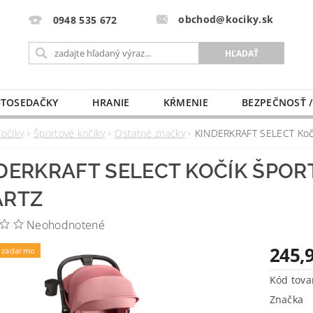
obchod@kociky.sk
0948 535 672
TOSEDAČKY
HRANIE
KŔMENIE
BEZPEČNOSŤ /
PÔRODNICE
MLIEKO A VÝŽIVA
PRE MAMIČKU
Kočíky
Športové kočíky
Ostatné značky
KINDERKRAFT SELECT Kočí
DERKRAFT SELECT KOČÍK ŠPORT
ARTZ
Neohodnotené
245,
 zadarmo
Kód tova
Značka