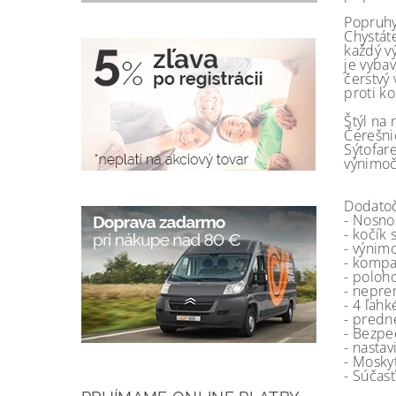
Popruhy
Chystát
každý v
je vybav
čerstvý
proti k
Štýl na 
Čerešni
Sýtofare
výnimočn
Dodatoč
- Nosno
- kočík 
- výnim
- kompa
- poloho
- nepre
- 4 ľah
- predn
- Bezpe
- nasta
- Mosky
- Súčas