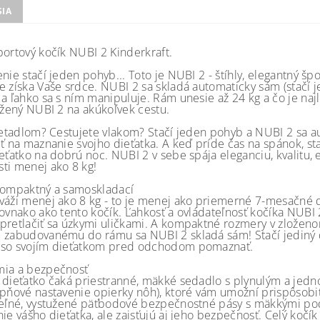
SIA
portový kočík NUBI 2 Kinderkraft.
nie stačí jeden pohyb... Toto je NUBI 2 - štíhly, elegantný špo
e získa Vaše srdce. NUBI 2 sa skladá automaticky sám (stačí j
 a ľahko sa s ním manipuluje. Rám unesie až 24 kg a čo je 
ložený NUBI 2 na akúkoľvek cestu.
lietadlom? Cestujete vlakom? Stačí jeden pohyb a NUBI 2 sa au
ť na maznanie svojho dieťatka. A keď príde čas na spánok, sta
ieťatko na dobrú noc. NUBI 2 v sebe spája eleganciu, kvalitu,
ti menej ako 8 kg!
kompaktný a samoskladací
váži menej ako 8 kg - to je menej ako priemerné 7-mesačné d
rovnako ako tento kočík. Ľahkosť a ovládateľnosť kočíka NUBI 
pretlačiť sa úzkymi uličkami. A kompaktné rozmery v zložen
 zabudovanému do rámu sa NUBI 2 skladá sám! Stačí jediný doty
so svojím dieťatkom pred odchodom pomaznať.
ia a bezpečnosť
 dieťatko čaká priestranné, mäkké sedadlo s plynulým a je
upňové nastavenie opierky nôh), ktoré vám umožní prispôsobi
teľné, vystužené päťbodové bezpečnostné pásy s mäkkými po
ie vášho dieťatka, ale zaisťujú aj jeho bezpečnosť. Celý kočí