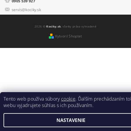
0905 539 927
servis@kociky.sk
2026 ©
Kociky.sk
, všetky práva vyhradené
Vytvoril Shoptet
Tento web používa súbory
cookie
. Ďalším prechádzaním to
webu vyjadrujete súhlas s ich používaním.
NASTAVENIE