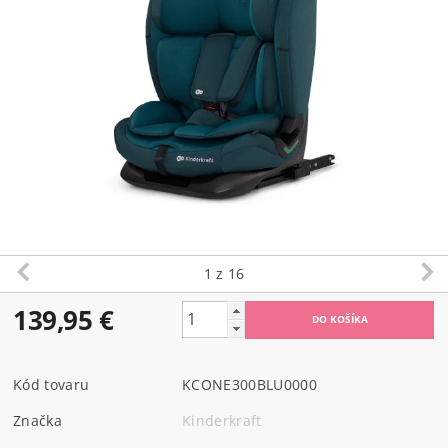
1
z 16
139,95 €
Kód tovaru
KCONE300BLU0000
Značka
Kinderkraft