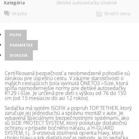
Kategória
Detské autosedačky ostatné
Otázka
Strážiť cenu
POPIS
PARAMETRE
DISKUSIA
Certifikovaná bezpečnosť a neobmedzené pohodlie sú
zárukou pre úspešnú cestu. V záujme starostlivosti o
malých cestujúcich bola vyvinutá ONETO3 i-Size, ktorá
spĺňa najmodernejšie normy pre detské autosedačky
R129 i-Size. Je určená pre deti s výškou od 76 do 150
cm (od 15 mesiacov do asi 12 rokov).
Sedačka má systém ISOFIX a popruh TOP TETHER, ktorý
zaručuje jej jednoduchú a správnu montáž v aute. Je
vybavená špeciálnymi bezpečnostnými systémami, ako
sú SIDE PROTECT SYSTEM, ktorý poskytuje dodatočnú
ochranu v prípade bočného nárazu, a H-GUARD
SYSTEM, t.j. 3-vrstvová zosilnená opierka hlavy, ktorá
chráni hlavu a krk dieťaťa počas nehody. Je to sedačka,