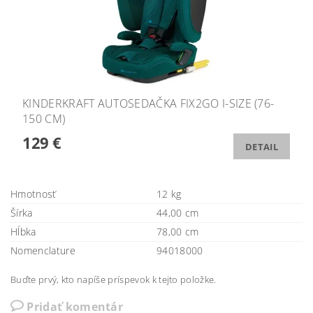
KINDERKRAFT AUTOSEDAČKA FIX2GO I-SIZE (76-
150 CM)
129 €
DETAIL
Hmotnosť
12 kg
Šírka
44,00 cm
Hĺbka
78,00 cm
Nomenclature
94018000
Buďte prvý, kto napíše príspevok k tejto položke.
Pridať komentár