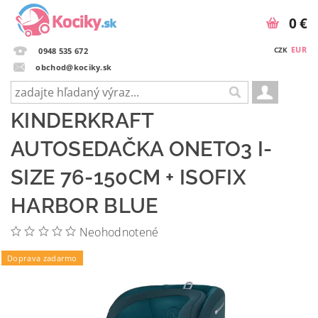
0 €
EUR
CZK
0948 535 672
obchod@kociky.sk
KINDERKRAFT
AUTOSEDAČKA ONETO3 I-
SIZE 76-150CM + ISOFIX
HARBOR BLUE
Neohodnotené
Doprava zadarmo