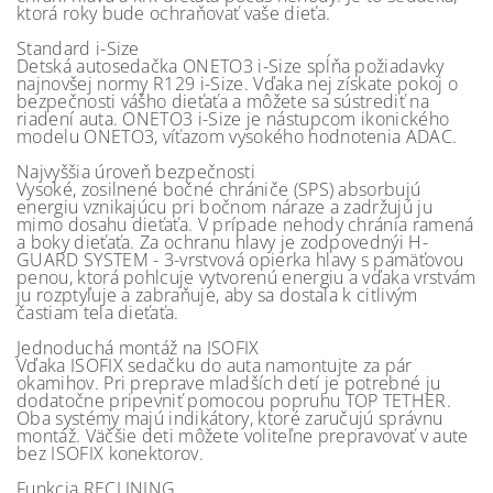
ktorá roky bude ochraňovať vaše dieťa.
Standard i-Size
Detská autosedačka ONETO3 i-Size spĺňa požiadavky
najnovšej normy R129 i-Size. Vďaka nej získate pokoj o
bezpečnosti vášho dieťaťa a môžete sa sústrediť na
riadení auta. ONETO3 i-Size je nástupcom ikonického
modelu ONETO3, víťazom vysokého hodnotenia ADAC.
Najvyššia úroveň bezpečnosti
Vysoké, zosilnené bočné chrániče (SPS) absorbujú
energiu vznikajúcu pri bočnom náraze a zadržujú ju
mimo dosahu dieťaťa. V prípade nehody chránia ramená
a boky dieťaťa. Za ochranu hlavy je zodpovednýi H-
GUARD SYSTEM - 3-vrstvová opierka hlavy s pamäťovou
penou, ktorá pohlcuje vytvorenú energiu a vďaka vrstvám
ju rozptyľuje a zabraňuje, aby sa dostala k citlivým
častiam tela dieťaťa.
Jednoduchá montáž na ISOFIX
Vďaka ISOFIX sedačku do auta namontujte za pár
okamihov. Pri preprave mladších detí je potrebné ju
dodatočne pripevniť pomocou popruhu TOP TETHER.
Oba systémy majú indikátory, ktoré zaručujú správnu
montáž. Väčšie deti môžete voliteľne prepravovať v aute
bez ISOFIX konektorov.
Funkcia RECLINING