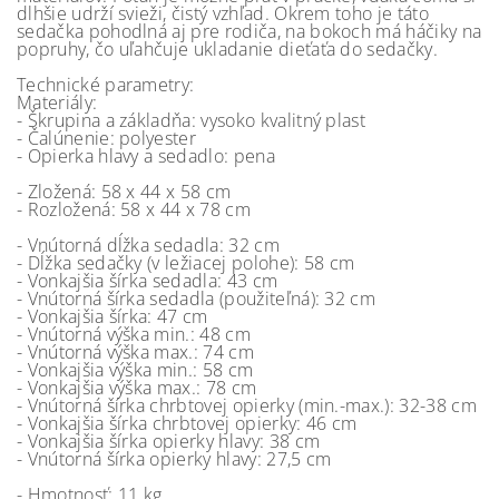
dlhšie udrží svieži, čistý vzhľad. Okrem toho je táto
sedačka pohodlná aj pre rodiča, na bokoch má háčiky na
popruhy, čo uľahčuje ukladanie dieťaťa do sedačky.
Technické parametry:
Materiály:
- Škrupina a základňa: vysoko kvalitný plast
- Čalúnenie: polyester
- Opierka hlavy a sedadlo: pena
- Zložená: 58 x 44 x 58 cm
- Rozložená: 58 x 44 x 78 cm
- Vnútorná dĺžka sedadla: 32 cm
- Dĺžka sedačky (v ležiacej polohe): 58 cm
- Vonkajšia šírka sedadla: 43 cm
- Vnútorná šírka sedadla (použiteľná): 32 cm
- Vonkajšia šírka: 47 cm
- Vnútorná výška min.: 48 cm
- Vnútorná výška max.: 74 cm
- Vonkajšia výška min.: 58 cm
- Vonkajšia výška max.: 78 cm
- Vnútorná šírka chrbtovej opierky (min.-max.): 32-38 cm
- Vonkajšia šírka chrbtovej opierky: 46 cm
- Vonkajšia šírka opierky hlavy: 38 cm
- Vnútorná šírka opierky hlavy: 27,5 cm
- Hmotnosť: 11 kg