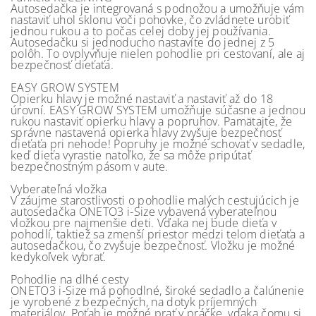
Autosedačka je integrovaná s podnožou a umožňuje vám
nastaviť uhol sklonu voči pohovke, čo zvládnete urobiť
jednou rukou a to počas celej doby jej používania.
Autosedačku si jednoducho nastavíte do jednej z 5
polôh. To ovplyvňuje nielen pohodlie pri cestovaní, ale aj
bezpečnosť dieťaťa.
EASY GROW SYSTEM
Opierku hlavy je možné nastaviť a nastaviť až do 18
úrovní. EASY GROW SYSTEM umožňuje súčasne a jednou
rukou nastaviť opierku hlavy a popruhov. Pamätajte, že
správne nastavená opierka hlavy zvyšuje bezpečnosť
dieťaťa pri nehode! Popruhy je možné schovať v sedadle,
keď dieťa vyrastie natoľko, že sa môže pripútať
bezpečnostným pásom v aute.
Vyberateľná vložka
V záujme starostlivosti o pohodlie malých cestujúcich je
autosedačka ONETO3 i-Size vybavená vyberateľnou
vložkou pre najmenšie deti. Vďaka nej bude dieťa v
pohodlí, taktiež sa zmenší priestor medzi telom dieťaťa a
autosedačkou, čo zvyšuje bezpečnosť. Vložku je možné
kedykoľvek vybrať.
Pohodlie na dlhé cesty
ONETO3 i-Size má pohodlné, široké sedadlo a čalúnenie
je vyrobené z bezpečných, na dotyk príjemných
materiálov. Poťah je možné prať v práčke, vďaka čomu si