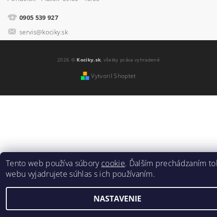
0905 539 927
servis@kociky.sk
2026 ©
Kociky.sk
, všetky práva vyhradené
Vytvoril Shoptet
Tento web používa súbory
cookie
. Ďalším prechádzaním to
webu vyjadrujete súhlas s ich používaním.
NASTAVENIE