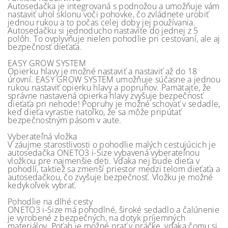
Autosedačka je integrovaná s podnožou a umožňuje vám
nastaviť uhol sklonu voči pohovke, čo zvládnete urobiť
jednou rukou a to počas celej doby jej používania.
Autosedačku si jednoducho nastavíte do jednej z 5
polôh. To ovplyvňuje nielen pohodlie pri cestovaní, ale aj
bezpečnosť dieťaťa.
EASY GROW SYSTEM
Opierku hlavy je možné nastaviť a nastaviť až do 18
úrovní. EASY GROW SYSTEM umožňuje súčasne a jednou
rukou nastaviť opierku hlavy a popruhov. Pamätajte, že
správne nastavená opierka hlavy zvyšuje bezpečnosť
dieťaťa pri nehode! Popruhy je možné schovať v sedadle,
keď dieťa vyrastie natoľko, že sa môže pripútať
bezpečnostným pásom v aute.
Vyberateľná vložka
V záujme starostlivosti o pohodlie malých cestujúcich je
autosedačka ONETO3 i-Size vybavená vyberateľnou
vložkou pre najmenšie deti. Vďaka nej bude dieťa v
pohodlí, taktiež sa zmenší priestor medzi telom dieťaťa a
autosedačkou, čo zvyšuje bezpečnosť. Vložku je možné
kedykoľvek vybrať.
Pohodlie na dlhé cesty
ONETO3 i-Size má pohodlné, široké sedadlo a čalúnenie
je vyrobené z bezpečných, na dotyk príjemných
materiálov. Poťah je možné prať v práčke, vďaka čomu si