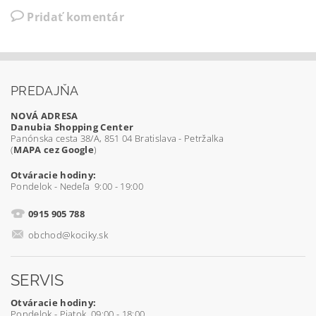
Pridať komentár
PREDAJŇA
NOVÁ ADRESA
Danubia Shopping Center
Panónska cesta 38/A, 851 04 Bratislava - Petržalka
(
MAPA cez Google
)
Otváracie hodiny:
Pondelok - Nedeľa 9:00 - 19:00
0915 905 788
obchod@kociky.sk
SERVIS
Otváracie hodiny:
Pondelok - Piatok 09:00 - 18:00