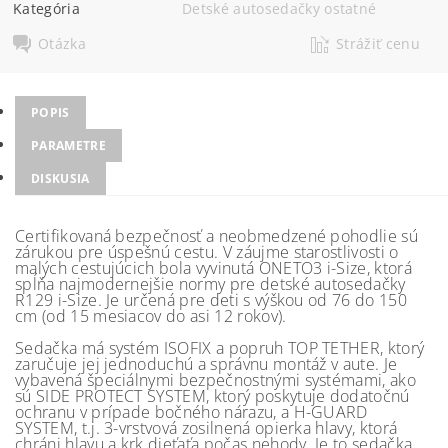
Kategória
Detské autosedačky ostatné
Otázka
Strážiť cenu
POPIS
PARAMETRE
DISKUSIA
Certifikovaná bezpečnosť a neobmedzené pohodlie sú
zárukou pre úspešnú cestu. V záujme starostlivosti o
malých cestujúcich bola vyvinutá ONETO3 i-Size, ktorá
spĺňa najmodernejšie normy pre detské autosedačky
R129 i-Size. Je určená pre deti s výškou od 76 do 150
cm (od 15 mesiacov do asi 12 rokov).
Sedačka má systém ISOFIX a popruh TOP TETHER, ktorý
zaručuje jej jednoduchú a správnu montáž v aute. Je
vybavená špeciálnymi bezpečnostnými systémami, ako
sú SIDE PROTECT SYSTEM, ktorý poskytuje dodatočnú
ochranu v prípade bočného nárazu, a H-GUARD
SYSTEM, t.j. 3-vrstvová zosilnená opierka hlavy, ktorá
chráni hlavu a krk dieťaťa počas nehody. Je to sedačka,