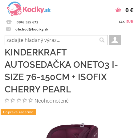
0 €
EUR
CZK
0948 535 672
obchod@kociky.sk
KINDERKRAFT
AUTOSEDAČKA ONETO3 I-
SIZE 76-150CM + ISOFIX
CHERRY PEARL
Neohodnotené
Doprava zadarmo