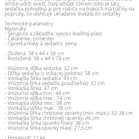
dlhšie udrží svieži, čistý vzhľad. Okrem toho je táto
sedačka pohodlná aj pre rodiča, na bokoch má háčiky na
popruhy, čo uľahčuje ukladanie dieťaťa do sedačky.
Technické parametry:
Materiály:
- Škrupina a základňa: vysoko kvalitný plast
- Čalúnenie: polyester
- Opierka hlavy a sedadlo: pena
- Zložená: 58 x 44 x 58 cm
- Rozložená: 58 x 44 x 78 cm
- Vnútorná dĺžka sedadla: 32 cm
- Dĺžka sedačky (v ležiacej polohe): 58 cm
- Vonkajšia šírka sedadla: 43 cm
- Vnútorná šírka sedadla (použiteľná): 32 cm
- Vonkajšia šírka: 47 cm
- Vnútorná výška min.: 48 cm
- Vnútorná výška max.: 74 cm
- Vonkajšia výška min.: 58 cm
- Vonkajšia výška max.: 78 cm
- Vnútorná šírka chrbtovej opierky (min.-max.): 32-38 cm
- Vonkajšia šírka chrbtovej opierky: 46 cm
- Vonkajšia šírka opierky hlavy: 38 cm
- Vnútorná šírka opierky hlavy: 27,5 cm
- Hmotnosť: 11 kg