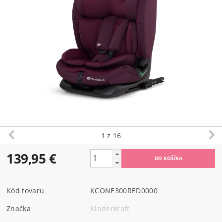
1
z 16
139,95 €
Kód tovaru
KCONE300RED0000
Značka
Kinderkraft