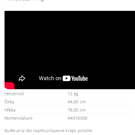
Hmotnosť
12 kg
Šírka
44,00 cm
Hĺbka
78,00 cm
Nomenclature
94018000
Buďte prvý, kto napíše príspevok k tejto položke.