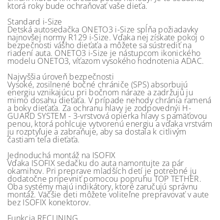
ktorá roky bude ochraňovať vaše dieťa.
Standard i-Size
Detská autosedačka ONETO3 i-Size spĺňa požiadavky
najnovšej normy R129 i-Size. Vďaka nej získate pokoj o
bezpečnosti vášho dieťaťa a môžete sa sústrediť na
riadení auta. ONETO3 i-Size je nástupcom ikonického
modelu ONETO3, víťazom vysokého hodnotenia ADAC.
Najvyššia úroveň bezpečnosti
Vysoké, zosilnené bočné chrániče (SPS) absorbujú
energiu vznikajúcu pri bočnom náraze a zadržujú ju
mimo dosahu dieťaťa. V prípade nehody chránia ramená
a boky dieťaťa. Za ochranu hlavy je zodpovednýi H-
GUARD SYSTEM - 3-vrstvová opierka hlavy s pamäťovou
penou, ktorá pohlcuje vytvorenú energiu a vďaka vrstvám
ju rozptyľuje a zabraňuje, aby sa dostala k citlivým
častiam tela dieťaťa.
Jednoduchá montáž na ISOFIX
Vďaka ISOFIX sedačku do auta namontujte za pár
okamihov. Pri preprave mladších detí je potrebné ju
dodatočne pripevniť pomocou popruhu TOP TETHER.
Oba systémy majú indikátory, ktoré zaručujú správnu
montáž. Väčšie deti môžete voliteľne prepravovať v aute
bez ISOFIX konektorov.
Funkcia RECLINING