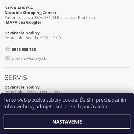
NOVÁ ADRESA
Danubia Shopping Center
Panónska cesta 38/A, 851 04 Bratislava - Petržalka
(
MAPA cez Google
)
Otváracie hodiny:
Pondelok - Nedeľa 9:00 - 19:00
0915 905 788
obchod@kociky.sk
SERVIS
Otváracie hodiny:
Pondelok - Piatok 09:00 - 18:00
Tento web používa súbory
cookie
. Ďalším prechádzaním
0905 539 927
tohto webu vyjadrujete súhlas s ich používaním.
servis@kociky.sk
NASTAVENIE
2026 ©
Kociky.sk
, všetky práva vyhradené