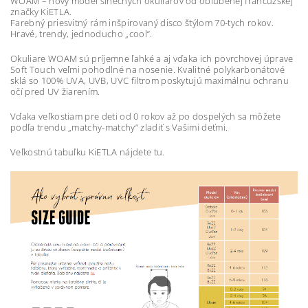
WOAM – nový model slnečných okuliarov od obľúbenej francúzskej
značky KiETLA.
Farebný priesvitný rám inšpirovaný disco štýlom 70-tych rokov.
Hravé, trendy, jednoducho „cool“.
Okuliare WOAM sú príjemne ľahké a aj vďaka ich povrchovej úprave
Soft Touch veľmi pohodlné na nosenie. Kvalitné polykarbonátové
sklá so 100% UVA, UVB, UVC filtrom poskytujú maximálnu ochranu
očí pred UV žiarením.
Vďaka veľkostiam pre deti od 0 rokov až po dospelých sa môžete
podľa trendu „matchy-matchy“ zladiť s Vašimi deťmi.
Veľkostnú tabuľku KiETLA nájdete tu.