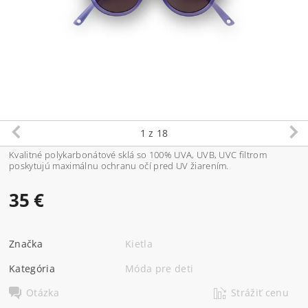
1
z 18
Kvalitné polykarbonátové sklá so 100% UVA, UVB, UVC filtrom
poskytujú maximálnu ochranu očí pred UV žiarením.
35 €
Značka
Kietla
Kategória
Móda pre deti
Otázka
Strážiť cenu