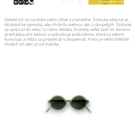
Detské oči sú na slnko veľmi citlivé a zraniteľné. Šošovka ešte nie je
dostatočne vyvinutá, aby chránila sietnicu ako u dospelých. Šošovka
sa vyvíja až do veku 12 rokov dieťaťa. Dovtedy veľká časť UV žiarenia
prechádza až k sietnici a spôsobuje poškodenia, ktoré sa vekom
kumulujú a môžu sa prejaviť až v dospelosti. Preto je veľmi dôležité
chrániť oči detí už od malička.