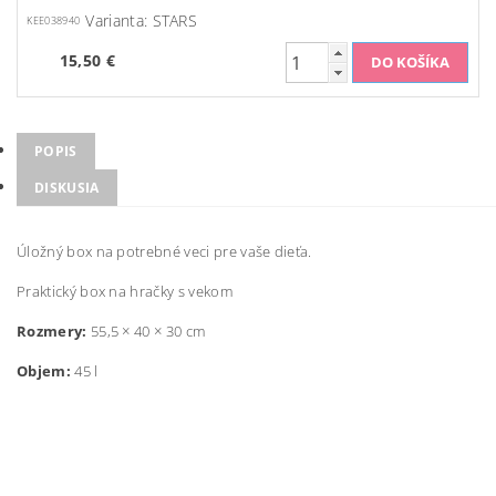
Varianta: STARS
KEE038940
15,50 €
POPIS
DISKUSIA
Úložný box na potrebné veci pre vaše dieťa.
Praktický box na hračky s vekom
Rozmery:
55,5 × 40 × 30 cm
Objem:
45 l