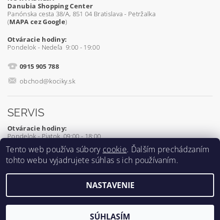
Danubia Shopping Center
Panónska cesta 38/A, 851 04 Bratislava - Petržalka
(
MAPA cez Google
)
Otváracie hodiny:
Pondelok - Nedeľa 9:00 - 19:00
0915 905 788
obchod@kociky.sk
SERVIS
Otváracie hodiny:
Pondelok - Piatok 09:00 - 18:00
Tento web používa súbory
cookie
. Ďalším prechádzaním
0905 539 927
tohto webu vyjadrujete súhlas s ich používaním.
servis@kociky.sk
NASTAVENIE
2026 ©
Kociky.sk
, všetky práva vyhradené
Vytvoril Shoptet
SÚHLASÍM