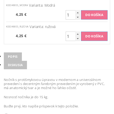
Varianta: Modrá
KEE048855_MODRA
4,25 €
Varianta: ružová
KEE048855_RUZOVA
4,25 €
POPIS
DISKUSIA
Nočník s protišmykovou úpravou v modernom a univerzálnom
prevedení s decentným farebným prevedením je vyrobený z PVC,
má anatomický tvar a je možné ho ľahko očistiť.
Nosnosť nočníka je do 15 kg.
Buďte prvý, kto napíše príspevok k tejto položke.