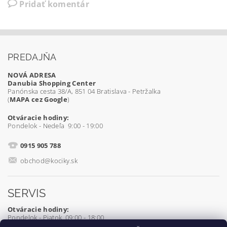
Pridať komentár
PREDAJŇA
NOVÁ ADRESA
Danubia Shopping Center
Panónska cesta 38/A, 851 04 Bratislava - Petržalka
(
MAPA cez Google
)
Otváracie hodiny:
Pondelok - Nedeľa 9:00 - 19:00
0915 905 788
obchod@kociky.sk
SERVIS
Otváracie hodiny:
Pondelok - Piatok 09:00 - 18:00