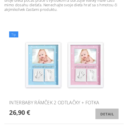
svoje dieťa počas práce s výrobkom a udržujte všetky malé časti
mimo dosahu dieťaťa. Nenechajte svoje dieťa hrať sa s hmotou či
akýmikoľvek časťami produktu.
Tip
INTERBABY RÁMČEK 2 ODTLAČKY + FOTKA
26,90 €
DETAIL