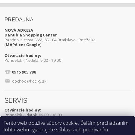
PREDAJŇA
NOVÁ ADRESA
Danubia Shopping Center
Panónska cesta 38/A, 851 04 Bratislava - Petržalka
(
MAPA cez Google
)
Otváracie hodiny:
Pondelok - Nedeľa 9:00 - 19:00
0915 905 788
obchod@kociky.sk
SERVIS
Otváracie hodiny:
Pondelok - Piatok 09:00 - 18:00
Tento web používa súbory
cookie
. Ďalším prechádzaním
0905 539 927
tohto webu vyjadrujete súhlas s ich používaním.