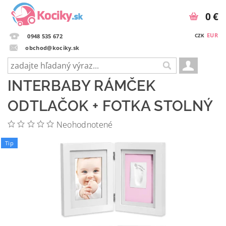
0 €
EUR
CZK
0948 535 672
obchod@kociky.sk
INTERBABY RÁMČEK
ODTLAČOK + FOTKA STOLNÝ
Neohodnotené
Tip