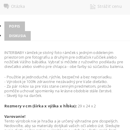
Otázka
Strážiť cenu
POPIS
DISKUSIA
INTERBABY rámček je stolný foto rámček s jedným oddeleným
priestorom pre fotografiu a druhým pre odtlačok ručičiek alebo
nožičiek Vášho bábätka. Vybrať si môžete z ružového podkladu pre
dievčatko alebo sivého pre chlapca - obe farby sú súčasťou balenia.
- Použitie je jednoduché, rýchle, bezpečné a bez neporiadku.
- Výrobok je 100% zdravotne nezávadný pre Vaše dieťatko.
- Za pár rokov sa pre Vás stane cenným predmetom, pretože
pomôže uchovať spomienky na krásne obdobie stále čerstvé.
- Skvelý tip na darček.
Rozmery v cm (šírka x výška x hĺbka):
29 x 24 x 2
Varovanie!
Tento výrobok nie je hračka a je určený výhradne pre dospelých.
Nedovoľte, aby sa materiály dotýkali vašich očí alebo úst. Sledujte