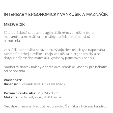
INTERBABY ERGONOMICKÝ VANKÚŠIK A MAZNÁČIK
MEDVEDÍK
Táto darčeková sada antiplagiocefalického vankúša v tvare
medvedíka a maznáčika je ideálny darček pre bábätká už od
narodenia.
Vankúšik napomáha správnemu vývoju detskej lebky a napomáha
zabrániť plochej hlavičke. Dizajn vankúšika je ergonomický a na
dotyk z príjemného materiálu, vyplnený pamäťovou penou.
Nádherný darček balený v darčekovej krabičke, vhodný pre bábätká
od narodenia.
Vlastnosti:
Balenie:
1 ks vankúšika + 1 ks maznáčik
Rozmer vankúšika:
21 x 24 x 3 cm
Materiál:
20% polyester, 80% bavlna
Nečistite chemicky. Nepoužívať bielidlo. Čistiť iba vlhčenou handrou.