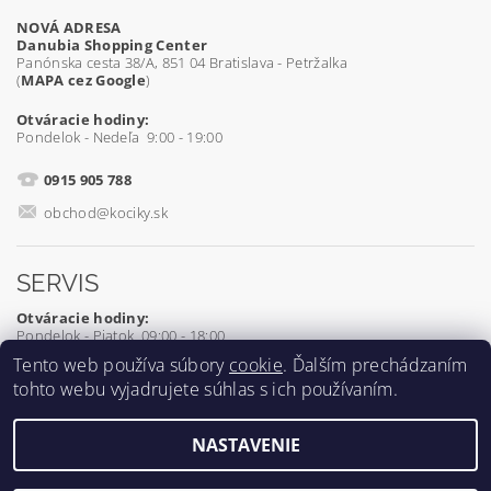
NOVÁ ADRESA
Danubia Shopping Center
Panónska cesta 38/A, 851 04 Bratislava - Petržalka
(
MAPA cez Google
)
Otváracie hodiny:
Pondelok - Nedeľa 9:00 - 19:00
0915 905 788
obchod@kociky.sk
SERVIS
Otváracie hodiny:
Pondelok - Piatok 09:00 - 18:00
Tento web používa súbory
cookie
. Ďalším prechádzaním
0905 539 927
tohto webu vyjadrujete súhlas s ich používaním.
servis@kociky.sk
NASTAVENIE
2026 ©
Kociky.sk
, všetky práva vyhradené