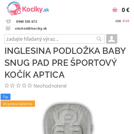
0 €
EUR
CZK
0948 535 672
obchod@kociky.sk
INGLESINA PODLOŽKA BABY
SNUG PAD PRE ŠPORTOVÝ
KOČÍK APTICA
Neohodnotené
Tip
Doprava zadarmo