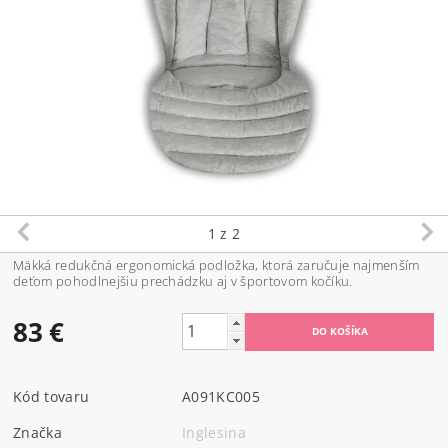
1
z 2
Mäkká redukčná ergonomická podložka, ktorá zaručuje najmenším
deťom pohodlnejšiu prechádzku aj v športovom kočíku.
83 €
Kód tovaru
A091KC005
Značka
Inglesina