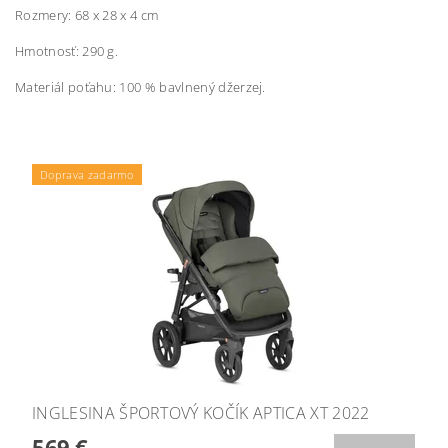
Rozmery: 68 x 28 x 4 cm
Hmotnosť: 290 g.
Materiál poťahu: 100 % bavlnený džerzej.
Doprava zadarmo
INGLESINA ŠPORTOVÝ KOČÍK APTICA XT 2022
569 €