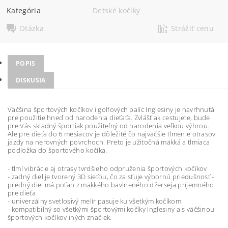
Kategória
Detské kočíky
Otázka
Strážiť cenu
POPIS
DISKUSIA
Väčšina športových kočíkov i golfových palíc Inglesiny je navrhnutá
pre použitie hneď od narodenia dieťaťa. Zvlášť ak cestujete, bude
pre Vás skladný športiak použiteľný od narodenia veľkou výhrou.
Ale pre dieťa do 6 mesiacov je dôležité čo najväčšie tlmenie otrasov
jazdy na nerovných povrchoch. Preto je užitočná mäkká a tlmiaca
podložka do športového kočíka.
- tlmí vibrácie aj otrasy tvrdšieho odpruženia športových kočíkov
- zadný diel je tvorený 3D sieťou, čo zaisťuje výbornú priedušnosť -
predný diel má poťah z mäkkého bavlneného džerseja príjemného
pre dieťa
- univerzálny svetlosivý melír pasuje ku všetkým kočíkom.
- kompatibilný so všetkými športovými kočíky Inglesiny a s väčšinou
športových kočíkov iných značiek.