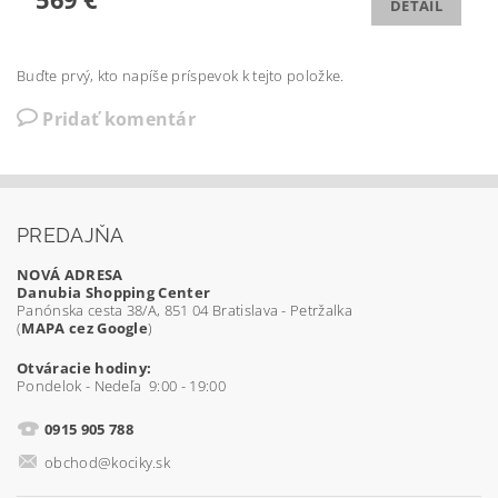
DETAIL
Buďte prvý, kto napíše príspevok k tejto položke.
Pridať komentár
PREDAJŇA
NOVÁ ADRESA
Danubia Shopping Center
Panónska cesta 38/A, 851 04 Bratislava - Petržalka
(
MAPA cez Google
)
Otváracie hodiny:
Pondelok - Nedeľa 9:00 - 19:00
0915 905 788
obchod@kociky.sk