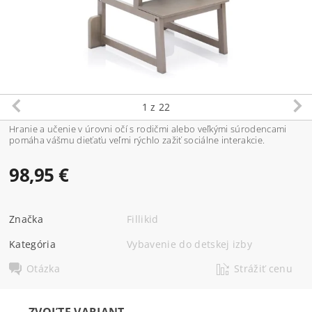
1
z 22
Hranie a učenie v úrovni očí s rodičmi alebo veľkými súrodencami
pomáha vášmu dieťaťu veľmi rýchlo zažiť sociálne interakcie.
98,95 €
Značka
Fillikid
Kategória
Vybavenie do detskej izby
Otázka
Strážiť cenu