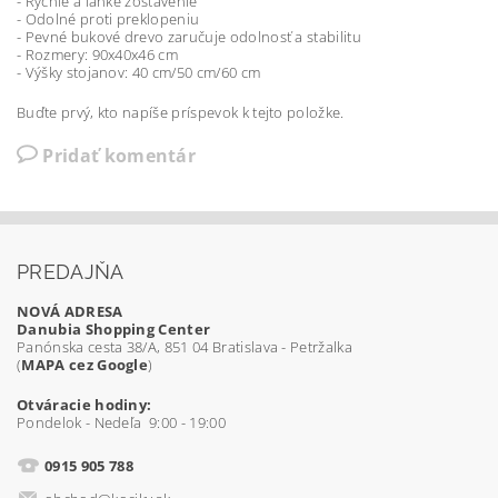
- Rýchle a ľahké zostavenie
- Odolné proti preklopeniu
- Pevné bukové drevo zaručuje odolnosť a stabilitu
- Rozmery: 90x40x46 cm
- Výšky stojanov: 40 cm/50 cm/60 cm
Buďte prvý, kto napíše príspevok k tejto položke.
Pridať komentár
PREDAJŇA
NOVÁ ADRESA
Danubia Shopping Center
Panónska cesta 38/A, 851 04 Bratislava - Petržalka
(
MAPA cez Google
)
Otváracie hodiny:
Pondelok - Nedeľa 9:00 - 19:00
0915 905 788