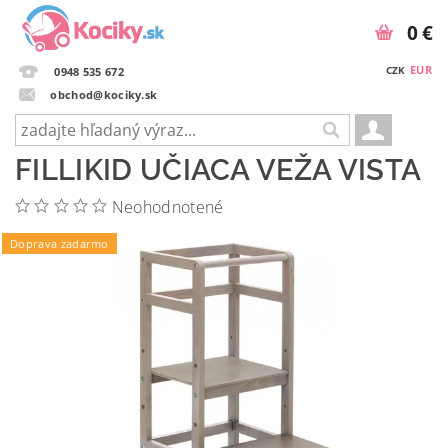
0 €
EUR
CZK
0948 535 672
obchod@kociky.sk
FILLIKID UČIACA VEŽA VISTA
Neohodnotené
Doprava zadarmo