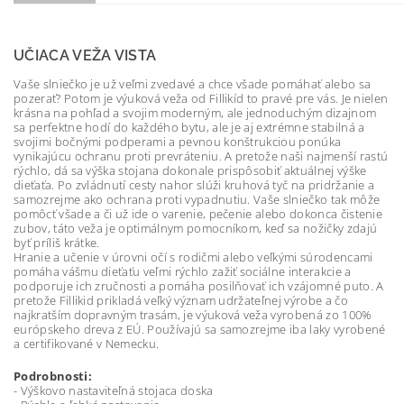
UČIACA VEŽA VISTA
Vaše slniečko je už veľmi zvedavé a chce všade pomáhať alebo sa
pozerať? Potom je výuková veža od Fillikíd to pravé pre vás. Je nielen
krásna na pohľad a svojim moderným, ale jednoduchým dizajnom
sa perfektne hodí do každého bytu, ale je aj extrémne stabilná a
svojimi bočnými podperami a pevnou konštrukciou ponúka
vynikajúcu ochranu proti prevráteniu. A pretože naši najmenší rastú
rýchlo, dá sa výška stojana dokonale prispôsobiť aktuálnej výške
dieťaťa. Po zvládnutí cesty nahor slúži kruhová tyč na pridržanie a
samozrejme ako ochrana proti vypadnutiu. Vaše slniečko tak môže
pomôcť všade a či už ide o varenie, pečenie alebo dokonca čistenie
zubov, táto veža je optimálnym pomocníkom, keď sa nožičky zdajú
byť príliš krátke.
Hranie a učenie v úrovni očí s rodičmi alebo veľkými súrodencami
pomáha vášmu dieťaťu veľmi rýchlo zažiť sociálne interakcie a
podporuje ich zručnosti a pomáha posilňovať ich vzájomné puto. A
pretože Fillikid prikladá veľký význam udržateľnej výrobe a čo
najkratším dopravným trasám, je výuková veža vyrobená zo 100%
európskeho dreva z EÚ. Používajú sa samozrejme iba laky vyrobené
a certifikované v Nemecku.
Podrobnosti:
- Výškovo nastaviteľná stojaca doska