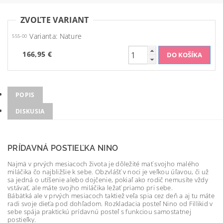
ZVOĽTE VARIANT
Varianta: Nature
555-00
166,95 €
POPIS
DISKUSIA
PRÍDAVNÁ POSTIEĽKA NINO
Najmä v prvých mesiacoch života je dôležité mať svojho malého
miláčika čo najbližšie k sebe. Obzvlášť v noci je veľkou úľavou, či už
sa jedná o utíšenie alebo dojčenie, pokiaľ ako rodič nemusíte vždy
vstávať, ale máte svojho miláčika ležať priamo pri sebe.
Bábätká ale v prvých mesiacoch taktiež veľa spia cez deň a aj tu máte
radi svoje dieťa pod dohľadom. Rozkladacia posteľ Nino od Fillikid v
sebe spája praktickú prídavnú posteľ s funkciou samostatnej
postieľky.