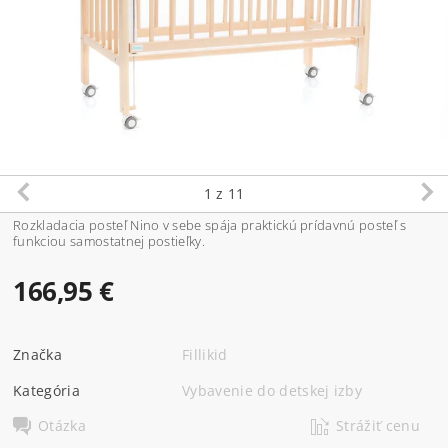
1
z 11
Rozkladacia posteľ Nino v sebe spája praktickú prídavnú posteľ s
funkciou samostatnej postieľky.
166,95 €
Značka
Fillikid
Kategória
Vybavenie do detskej izby
Otázka
Strážiť cenu