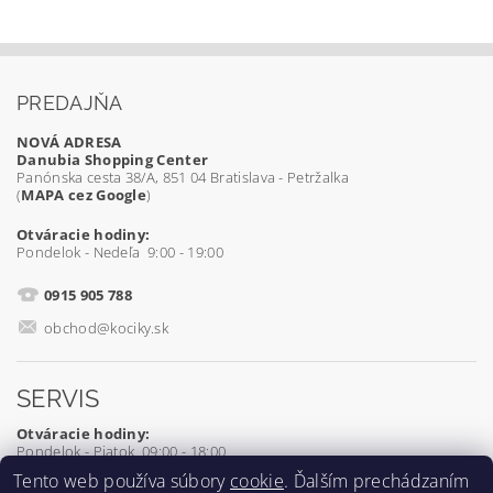
PREDAJŇA
NOVÁ ADRESA
Danubia Shopping Center
Panónska cesta 38/A, 851 04 Bratislava - Petržalka
(
MAPA cez Google
)
Otváracie hodiny:
Pondelok - Nedeľa 9:00 - 19:00
0915 905 788
obchod@kociky.sk
SERVIS
Otváracie hodiny:
Pondelok - Piatok 09:00 - 18:00
Tento web používa súbory
cookie
. Ďalším prechádzaním