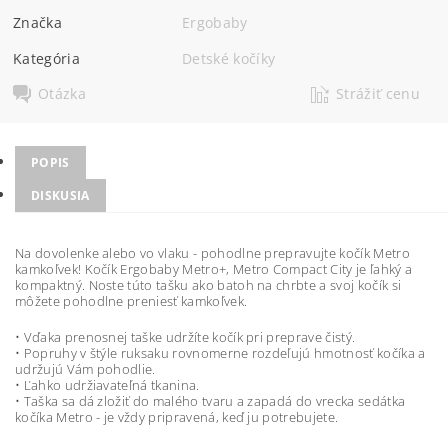
Značka
Ergobaby
Kategória
Detské kočíky
Otázka
Strážiť cenu
POPIS
DISKUSIA
Na dovolenke alebo vo vlaku - pohodlne prepravujte kočík Metro
kamkoľvek! Kočík Ergobaby Metro+, Metro Compact City je ľahký a
kompaktný. Noste túto tašku ako batoh na chrbte a svoj kočík si
môžete pohodlne preniesť kamkoľvek.
• Vďaka prenosnej taške udržíte kočík pri preprave čistý.
• Popruhy v štýle ruksaku rovnomerne rozdeľujú hmotnosť kočíka a
udržujú Vám pohodlie.
• Ľahko udržiavateľná tkanina.
• Taška sa dá zložiť do malého tvaru a zapadá do vrecka sedátka
kočíka Metro - je vždy pripravená, keď ju potrebujete.