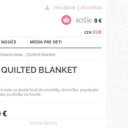
|
PRIHLÁSENIE
REGISTRÁCIA
KOŠÍK:
0 €
EUR
CZK
 NOSIČE
MÓDA PRE DETI
NAŠE SLUŽBY
O NÁKUPE
ešívaná deka - Quilted Blanket
- QUILTED BLANKET
á deka sa skvele hodí do postieľky, do kočíka, poprípade
 ako podložka na hranie.
 €
Elodie Details