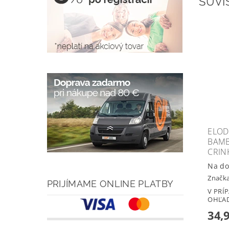
SÚVI
ELOD
BAMB
CRIN
Na do
Značk
PRIJÍMAME ONLINE PLATBY
V PRÍ
OHĽAD
34,