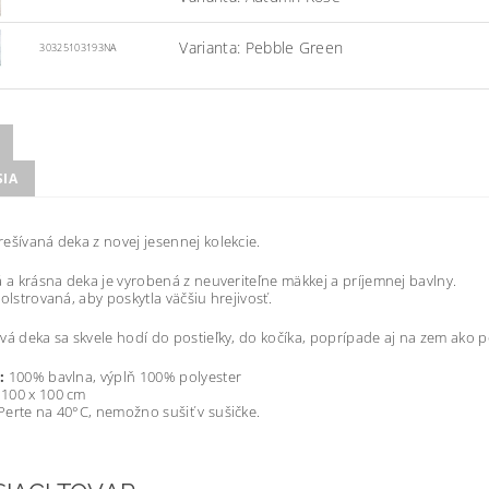
Varianta: Pebble Green
30325103193NA
SIA
ešívaná deka z novej jesennej kolekcie.
á a krásna deka je vyrobená z neuveriteľne mäkkej a príjemnej bavlny.
polstrovaná, aby poskytla väčšiu hrejivosť.
vá deka sa skvele hodí do postieľky, do kočíka, poprípade aj na zem ako 
:
100% bavlna, výplň 100% polyester
100 x 100 cm
erte na 40°C, nemožno sušiť v sušičke.