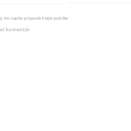
ý, kto napíše príspevok k tejto položke.
dať komentár