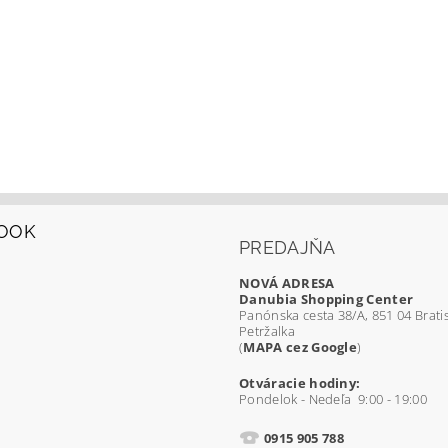
OOK
PREDAJŇA
NOVÁ ADRESA
Danubia Shopping Center
Panónska cesta 38/A, 851 04 Bratis
Petržalka
(
MAPA cez Google
)
Otváracie hodiny:
Pondelok - Nedeľa 9:00 - 19:00
0915 905 788