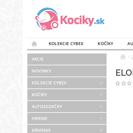
KOLEKCIE CYBEX
KOČÍKY
AU
STAROSTLIVOSŤ O VZDUCH
VÝBAVA DO 
AKCIE
BLOG
PREDAJŇA
KONTAKT
ELO
NOVINKY
KOLEKCIE CYBEX
KOČÍKY
AUTOSEDAČKY
HRANIE
KŔMENIE