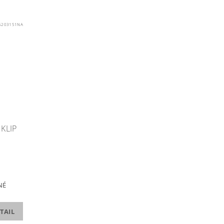
5203151NA
KLIP
NÉ
TAIL