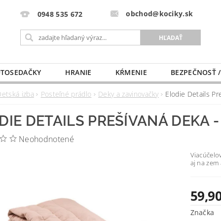
obchod@kociky.sk
0948 535 672
TOSEDAČKY
HRANIE
KŔMENIE
BEZPEČNOSŤ /
PÔRODNICE
MLIEKO A VÝŽIVA
PRE MAMIČKU
Detská izba
Posteľné prádlo
Deky a zavinovačky
Elodie Details Pr
DIE DETAILS PREŠÍVANÁ DEKA 
Neohodnotené
Viacúčelov
aj na zem
59,90
Značka