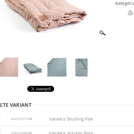
Kategóri
ĽTE VARIANT
Varianta: Blushing Pink
30325102151NA
Varianta: Autumn Rose
30325104497NA