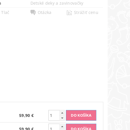
a
Detské deky a zavinovačky
Tlač
Otázka
Strážiť cenu
59,90 €
59,90 €