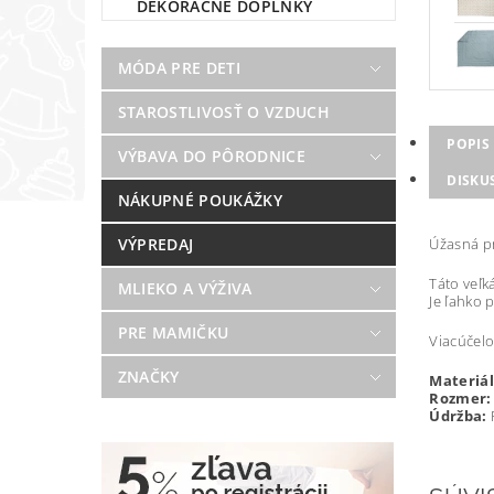
DEKORAČNÉ DOPLNKY
MÓDA PRE DETI
STAROSTLIVOSŤ O VZDUCH
POPIS
VÝBAVA DO PÔRODNICE
DISKU
NÁKUPNÉ POUKÁŽKY
Úžasná pr
VÝPREDAJ
Táto veľk
MLIEKO A VÝŽIVA
Je ľahko 
PRE MAMIČKU
Viacúčelo
ZNAČKY
Materiál
Rozmer:
Údržba:
P