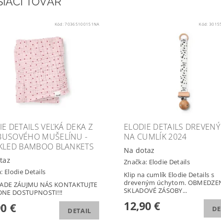
SIACI TOVAR
Kód:
70365100151NA
Kód:
3015
IE DETAILS VEĽKÁ DEKA Z
ELODIE DETAILS DREVENÝ 
USOVÉHO MUŠELÍNU -
NA CUMLÍK 2024
KLED BAMBOO BLANKETS
Na dotaz
taz
Značka:
Elodie Details
a:
Elodie Details
Klip na cumlík Elodie Details s
dreveným úchytom. OBMEDZE
PADE ZÁUJMU NÁS KONTAKTUJTE
SKLADOVÉ ZÁSOBY...
NE DOSTUPNOSTI!!!
12,90 €
90 €
DE
DETAIL