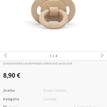
1
z 4
Ortodontická (anatomická) silikónová sacia časť.
8,90 €
Značka
Elodie Details
Kategória
Cumlíky