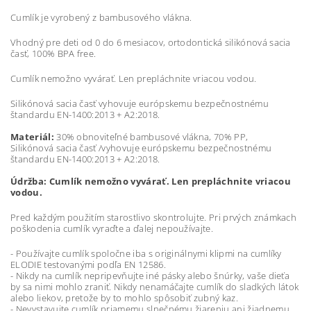
Cumlík je vyrobený z bambusového vlákna.
Vhodný pre deti od 0 do 6 mesiacov, ortodontická silikónová sacia
časť, 100% BPA free.
Cumlík nemožno vyvárať. Len prepláchnite vriacou vodou.
Silikónová sacia časť vyhovuje európskemu bezpečnostnému
štandardu EN-1400:2013 + A2:2018.
Materiál:
30% obnoviteľné bambusové vlákna, 70% PP,
Silikónová sacia časť /vyhovuje európskemu bezpečnostnému
štandardu EN-1400:2013 + A2:2018.
Údržba: Cumlík nemožno vyvárať. Len prepláchnite vriacou
vodou.
Pred každým použitím starostlivo skontrolujte. Pri prvých známkach
poškodenia cumlík vyraďte a ďalej nepoužívajte.
- Používajte cumlík spoločne iba s originálnymi klipmi na cumlíky
ELODIE testovanými podľa EN 12586.
- Nikdy na cumlík nepripevňujte iné pásky alebo šnúrky, vaše dieťa
by sa nimi mohlo zraniť. Nikdy nenamáčajte cumlík do sladkých látok
alebo liekov, pretože by to mohlo spôsobiť zubný kaz.
- Nevystavujte cumlík priamemu slnečnému žiareniu ani žiadnemu