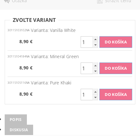
Otázka
Strážiť cenu
ZVOĽTE VARIANT
Varianta: Vanilla White
30115103102NA
8,90 €
Varianta: Mineral Green
30115104184NA
8,90 €
Varianta: Pure Khaki
30115105116NA
8,90 €
POPIS
DISKUSIA