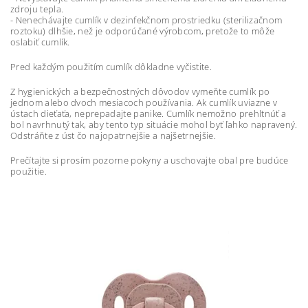
zdroju tepla.
- Nenechávajte cumlík v dezinfekčnom prostriedku (sterilizačnom
roztoku) dlhšie, než je odporúčané výrobcom, pretože to môže
oslabiť cumlík.
Pred každým použitím cumlík dôkladne vyčistite.
Z hygienických a bezpečnostných dôvodov vymeňte cumlík po
jednom alebo dvoch mesiacoch používania. Ak cumlík uviazne v
ústach dieťaťa, neprepadajte panike. Cumlík nemožno prehltnúť a
bol navrhnutý tak, aby tento typ situácie mohol byť ľahko napravený.
Odstráňte z úst čo najopatrnejšie a najšetrnejšie.
Prečítajte si prosím pozorne pokyny a uschovajte obal pre budúce
použitie.