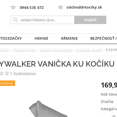
obchod@kociky.sk
0948 535 672
TOSEDAČKY
HRANIE
KŔMENIE
BEZPEČNOSŤ /
PÔRODNICE
MLIEKO A VÝŽIVA
PRE MAMIČKU
Kočíky
Hlboké kočíky
Vaničky ku kočíkom
Ostatné značky
EASYW
YWALKER VANIČKA KU KOČÍKU 
1 hodnotenie
169,
 zadarmo
Kód tova
Značka
Kategóri