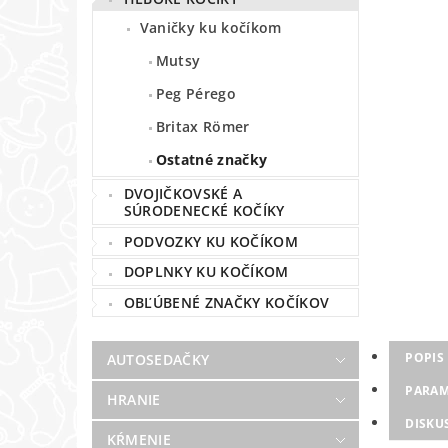
Vaničky ku kočíkom
Mutsy
Peg Pérego
Britax Römer
Ostatné značky
DVOJIČKOVSKÉ A
SÚRODENECKÉ KOČÍKY
PODVOZKY KU KOČÍKOM
DOPLNKY KU KOČÍKOM
OBĽÚBENÉ ZNAČKY KOČÍKOV
POPIS
AUTOSEDAČKY
PARAM
HRANIE
DISKU
KŔMENIE