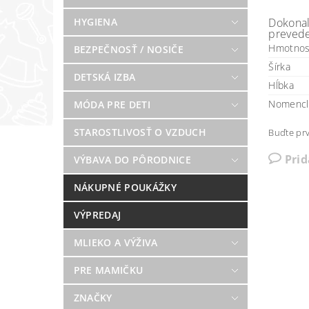
HYGIENA
Dokonal
prevede
Hmotnos
BEZPEČNOSŤ / NOSIČE
Šírka
DETSKÁ IZBA
Hĺbka
Nomencl
MÓDA PRE DETI
STAROSTLIVOSŤ O VZDUCH
Buďte prv
Pri
VÝBAVA DO PÔRODNICE
NÁKUPNÉ POUKÁŽKY
VÝPREDAJ
MLIEKO A VÝŽIVA
PRE MAMIČKU
ZNAČKY