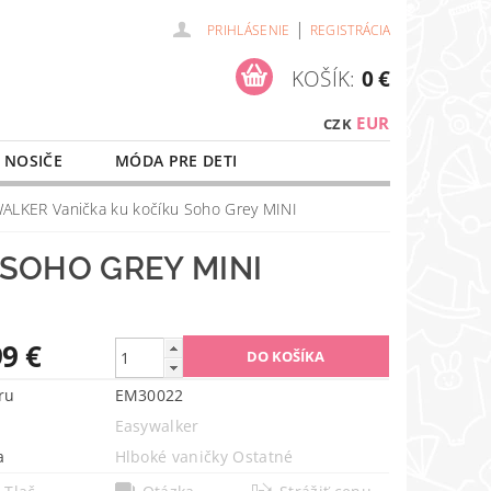
|
PRIHLÁSENIE
REGISTRÁCIA
KOŠÍK:
0 €
EUR
CZK
 NOSIČE
MÓDA PRE DETI
NAŠE SLUŽBY
O NÁKUPE
ALKER Vanička ku kočíku Soho Grey MINI
SOHO GREY MINI
99 €
ru
EM30022
Easywalker
a
Hlboké vaničky Ostatné