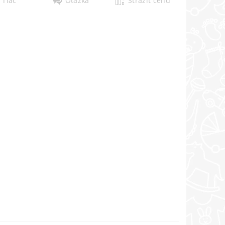
Tlač
Otázka
Strážiť cenu