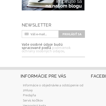
NEWSLETTER
Vaše osobné údaje budú
spracované podľa
podmienok
ochrany osobných údajov
.
INFORMÁCIE PRE VÁS
FACEB
Informácie o objednávke a odstúpenie od
zmluvy
Predajňa
Servis kočíkov
Vernostná karta