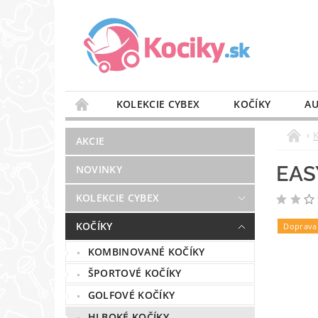
KOLEKCIE CYBEX
KOČÍKY
AU
STAROSTLIVOSŤ O VZDUCH
VÝBAVA DO 
AKCIE
BLOG
PREDAJŇA
KONTAKT
EAS
NOVINKY
KOLEKCIE CYBEX
KOČÍKY
Doprava
KOMBINOVANÉ KOČÍKY
ŠPORTOVÉ KOČÍKY
GOLFOVÉ KOČÍKY
HLBOKÉ KOČÍKY