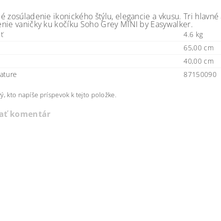
é zosúladenie ikonického štýlu, elegancie a vkusu. Tri hlavné
nie vaničky ku kočíku Soho Grey MINI by Easywalker.
ť
4.6 kg
65,00 cm
40,00 cm
ature
87150090
ý, kto napíše príspevok k tejto položke.
dať komentár