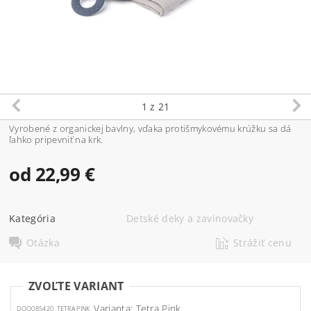
1
z 21
Vyrobené z organickej bavlny, vďaka protišmykovému krúžku sa dá
ľahko pripevniť na krk.
od 22,99 €
Kategória
Detské deky a zavinovačky
Otázka
Strážiť cenu
ZVOĽTE VARIANT
Varianta: Tetra Pink
DOO085420_TETRA PINK