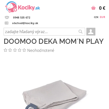
0 €
EUR
CZK
0948 535 672
obchod@kociky.sk
DOOMOO DEKA MOM´N PLAY
Neohodnotené