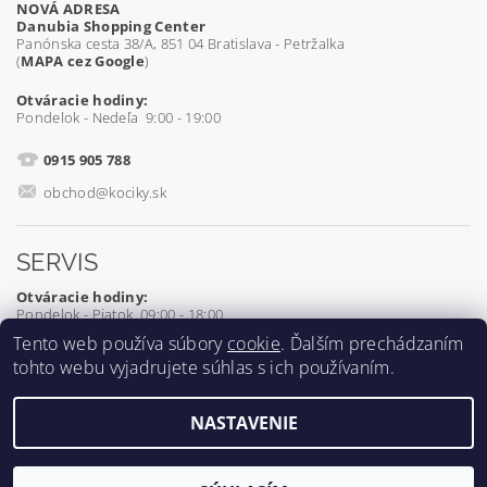
NOVÁ ADRESA
Danubia Shopping Center
Panónska cesta 38/A, 851 04 Bratislava - Petržalka
(
MAPA cez Google
)
Otváracie hodiny:
Pondelok - Nedeľa 9:00 - 19:00
0915 905 788
obchod@kociky.sk
SERVIS
Otváracie hodiny:
Pondelok - Piatok 09:00 - 18:00
Tento web používa súbory
cookie
. Ďalším prechádzaním
0905 539 927
tohto webu vyjadrujete súhlas s ich používaním.
servis@kociky.sk
NASTAVENIE
2026 ©
Kociky.sk
, všetky práva vyhradené