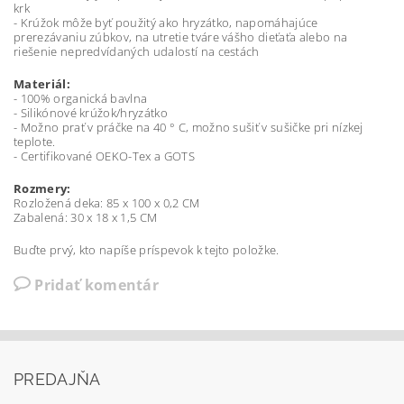
krk
- Krúžok môže byť použitý ako hryzátko, napomáhajúce
prerezávaniu zúbkov, na utretie tváre vášho dieťaťa alebo na
riešenie nepredvídaných udalostí na cestách
Materiál:
- 100% organická bavlna
- Silikónové krúžok/hryzátko
- Možno prať v práčke na 40 ° C, možno sušiť v sušičke pri nízkej
teplote.
- Certifikované OEKO-Tex a GOTS
Rozmery:
Rozložená deka: 85 x 100 x 0,2 CM
Zabalená: 30 x 18 x 1,5 CM
Buďte prvý, kto napíše príspevok k tejto položke.
Pridať komentár
PREDAJŇA