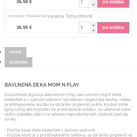
26,50 €
Varianta: Tetra Almond
DOO085420_TETRA ALMOND
26,50 €
POPIS
DISKUSIA
BAVLNENÁ DEKA MOM´N PLAY
Viacúčelová dojčiaca deka Mom’n Play vám umožní dojčiť dieťa
kdekoľvek a v úplnom súkromí. Vyrobené z organickej bavlny, vďaka
protišmykovému krúžku sa dá ľahko pripevniť na krk. Krúžok môže
byť použitý ako hryzátko na prerezávanie zúbkov, na utieranie tváre
vášho bábätka alebo na riešenie nepredvídaných udalostí, keď ste
vonku.
- Dojčite svoje dieťa kdekoľvek v úplnom súkromí
- Krúžok, ktorý je z protišmykového silikónu, sa dá ľahko pripevniť na