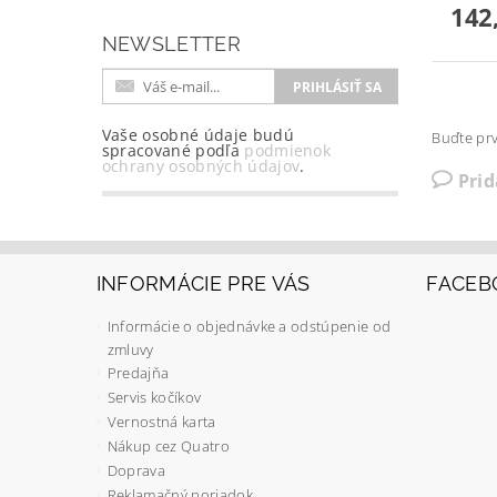
142
NEWSLETTER
Vaše osobné údaje budú
Buďte prv
spracované podľa
podmienok
ochrany osobných údajov
.
Pri
INFORMÁCIE PRE VÁS
FACEB
Informácie o objednávke a odstúpenie od
zmluvy
Predajňa
Servis kočíkov
Vernostná karta
Nákup cez Quatro
Doprava
Reklamačný poriadok