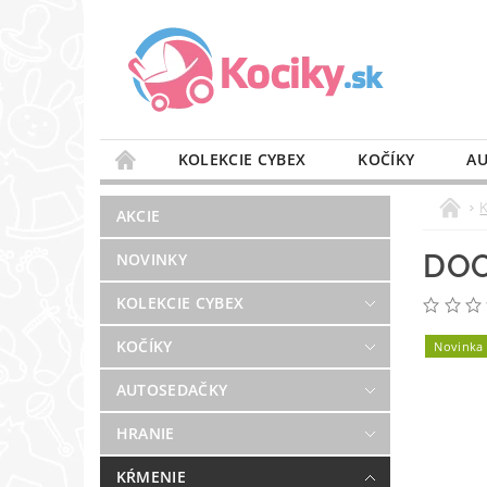
KOLEKCIE CYBEX
KOČÍKY
AU
STAROSTLIVOSŤ O VZDUCH
VÝBAVA DO 
AKCIE
BLOG
PREDAJŇA
KONTAKT
DOO
NOVINKY
KOLEKCIE CYBEX
KOČÍKY
Novinka
AUTOSEDAČKY
HRANIE
KŔMENIE