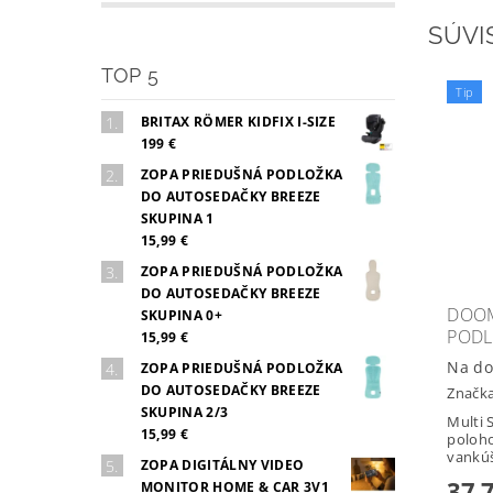
SÚVI
TOP 5
Tip
BRITAX RÖMER KIDFIX I-SIZE
199 €
ZOPA PRIEDUŠNÁ PODLOŽKA
DO AUTOSEDAČKY BREEZE
SKUPINA 1
15,99 €
ZOPA PRIEDUŠNÁ PODLOŽKA
DO AUTOSEDAČKY BREEZE
DOOM
SKUPINA 0+
PODL
15,99 €
Na do
ZOPA PRIEDUŠNÁ PODLOŽKA
DO AUTOSEDAČKY BREEZE
Značk
SKUPINA 2/3
Multi 
15,99 €
poloh
vankú
ZOPA DIGITÁLNY VIDEO
37,
MONITOR HOME & CAR 3V1