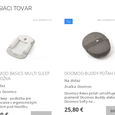
SIACI TOVAR
Kód:
DOO055133
Kód:
DOO085320
Tip
OO BASICS MULTI SLEEP
DOOMOO BUDDY POŤAH 
OŽKA
Na dotaz
taz
Značka:
Doomoo
a:
Doomoo
Doomoo Relax poťah umožňuj
premeniť Doomoo Buddy aleb
Sleep - podložka pre
Doomoo Softy na...
ovanie s ergonomickým
šom pod hlavičku
25,80 €
DE
70 €