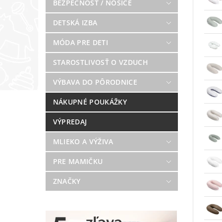
BEZPEČNOSŤ / NOSIČE
DETSKÁ IZBA
MÓDA PRE DETI
STAROSTLIVOSŤ O VZDUCH
VÝBAVA DO PÔRODNICE
NÁKUPNÉ POUKÁŽKY
VÝPREDAJ
MLIEKO A VÝŽIVA
PRE MAMIČKU
ZNAČKY