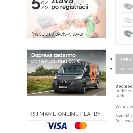
POPIS
DISKU
Doomoo
Budúcim m
bavlnke.
Vrchné po
PRIJÍMAME ONLINE PLATBY
Materiál 
Rozmery (