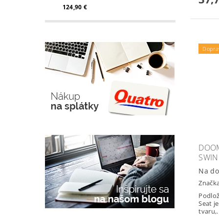
124,90 €
Dopra
DOOM
SWI
Na do
Značk
Podlož
Seat j
tvaru,.