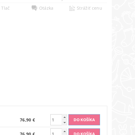
Tlač
Otázka
Strážiť cenu
76,90 €
76,90 €