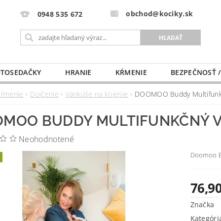
obchod@kociky.sk
0948 535 672
TOSEDAČKY
HRANIE
KŔMENIE
BEZPEČNOSŤ /
PÔRODNICE
MLIEKO A VÝŽIVA
PRE MAMIČKU
Kŕmenie
Dojčenie
Vankúše na kojenie
DOOMOO Buddy Multifunkč
MOO BUDDY MULTIFUNKČNÝ V
Neohodnotené
Doomoo Bu
76,90
Značka
Kategóri