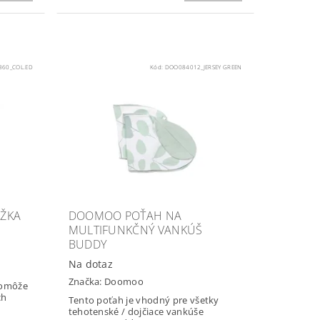
60_COL.ED
Kód:
DOO084012_JERSEY GREEN
ŽKA
DOOMOO POŤAH NA
MULTIFUNKČNÝ VANKÚŠ
BUDDY
Na dotaz
Značka:
Doomoo
pomôže
ch
Tento poťah je vhodný pre všetky
tehotenské / dojčiace vankúše