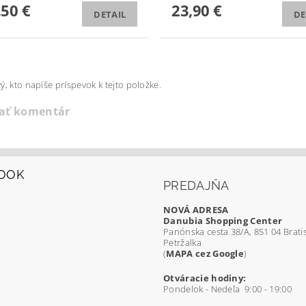
,50 €
23,90 €
DETAIL
DE
ý, kto napíše príspevok k tejto položke.
dať komentár
OOK
PREDAJŇA
NOVÁ ADRESA
Danubia Shopping Center
Panónska cesta 38/A, 851 04 Bratis
Petržalka
(
MAPA cez Google
)
Otváracie hodiny:
Pondelok - Nedeľa 9:00 - 19:00