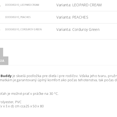
Varianta: LEOPARD CREAM
DOO085310_LEOPARD CREAM
Varianta: PEACHES
DOO085310_PEACHES
Varianta: Corduroy Green
DOO085310_CORDUROY GREEN
SIA
 Buddy
je skvelá podložka pre dieťa i pre rodičov. Vďaka jeho tvaru, pru
atkám je garantovaný úplný komfort ako počas tehotenstva, tak počas dojč
ťah je možné prať v práčke na 30 °C.
Polyester, PVC
v x š x d) cm cca25 x 50 x 80