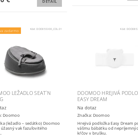
DETAIL
Kód:
DOO055300_COL.01
Kód:
DOO0853
va zadarmo
OO LEŽADLO SEAT´N
DOOMOO HREJIVÁ PODLO
NG
EASY DREAM
taz
Na dotaz
a:
Doomoo
Značka:
Doomoo
ka (ležadlo – sedátko) Doomoo
Hrejivá podložka Easy Dream 
e úžasný vak fazuľovitého
vášmu bábätku od nepríjemný
..
kŕčov v brušku.