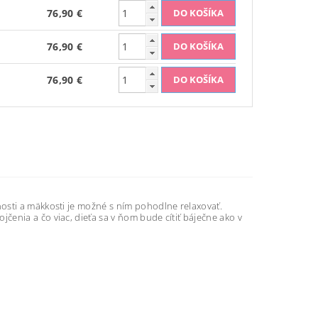
76,90 €
76,90 €
76,90 €
žnosti a mäkkosti je možné s ním pohodlne relaxovať.
enia a čo viac, dieťa sa v ňom bude cítiť báječne ako v