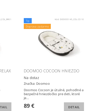
_COL_BR01
Kód:
DOO055145_COL.CO 10
Tip
Doprava zadarmo
RELAX
DOOMOO COCOON HNIEZDO
Na dotaz
Značka:
Doomoo
e
Doomoo Cocoon je útulné, pohodlné a
o
bezpečné hniezdočko pre deti, ktoré
je...
89 €
TAIL
DETAIL