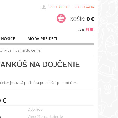
|
PRIHLÁSENIE
REGISTRÁCIA
KOŠÍK:
0 €
EUR
CZK
 NOSIČE
MÓDA PRE DETI
NAŠE SLUŽBY
O NÁKUPE
ný vankúš na dojčenie
ANKÚŠ NA DOJČENIE
ddy je skvelá podložka pre dieťa i pre rodičov.
 €
Doomoo
a
Vankúše na kojenie