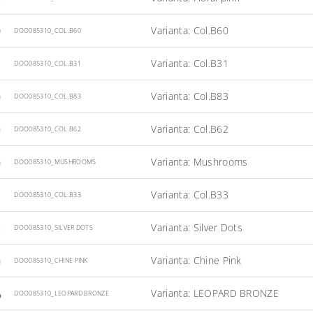
Varianta: Col.B60
DOO085310_COL.B60
Varianta: Col.B31
DOO085310_COL.B31
Varianta: Col.B83
DOO085310_COL.B83
Varianta: Col.B62
DOO085310_COL.B62
Varianta: Mushrooms
DOO085310_MUSHROOMS
Varianta: Col.B33
DOO085310_COL.B33
Varianta: Silver Dots
DOO085310_SILVER DOTS
Varianta: Chine Pink
DOO085310_CHINE PINK
Varianta: LEOPARD BRONZE
DOO085310_LEOPARD BRONZE