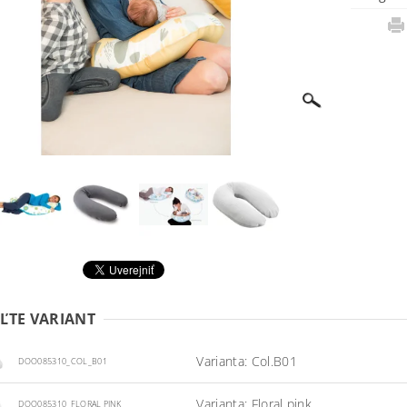
ĽTE VARIANT
Varianta: Col.B01
DOO085310_COL_B01
Varianta: Floral pink
DOO085310_FLORAL PINK