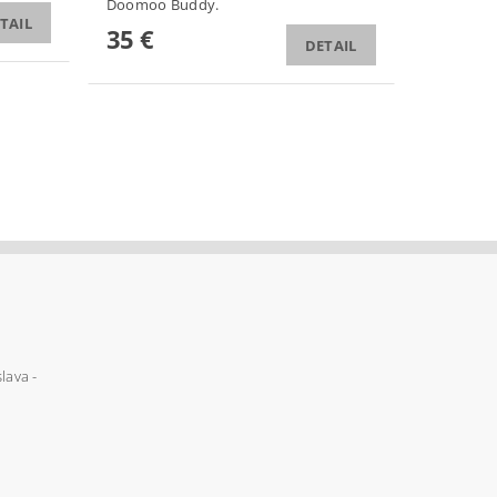
Doomoo Buddy.
TAIL
35 €
DETAIL
lava -