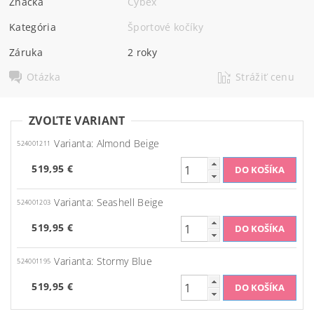
Značka
Cybex
Kategória
Športové kočíky
Záruka
2 roky
Otázka
Strážiť cenu
ZVOĽTE VARIANT
Varianta: Almond Beige
524001211
519,95 €
Varianta: Seashell Beige
524001203
519,95 €
Varianta: Stormy Blue
524001195
519,95 €