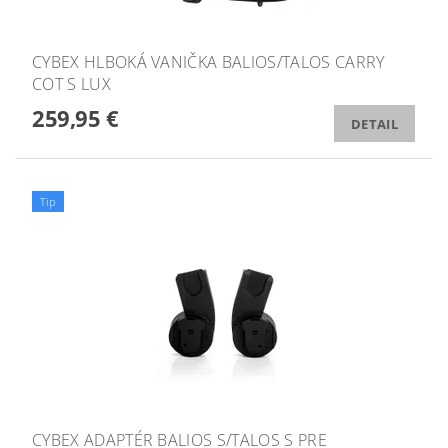
CYBEX HLBOKÁ VANIČKA BALIOS/TALOS CARRY
COT S LUX
259,95 €
DETAIL
Tip
CYBEX ADAPTÉR BALIOS S/TALOS S PRE