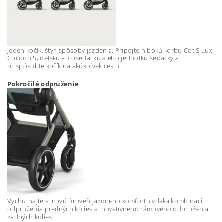
Jeden kočík, štyri spôsoby jazdenia. Pripojte hlbokú korbu Cot S Lux,
Cocoon S, detskú autosedačku alebo jednotku sedačky a
prispôsobte kočík na akúkoľvek cestu.
Pokročilé odpruženie
Vychutnajte si novú úroveň jazdného komfortu vďaka kombinácii
odpruženia predných kolies a inovatívneho rámového odpruženia
zadných kolies.