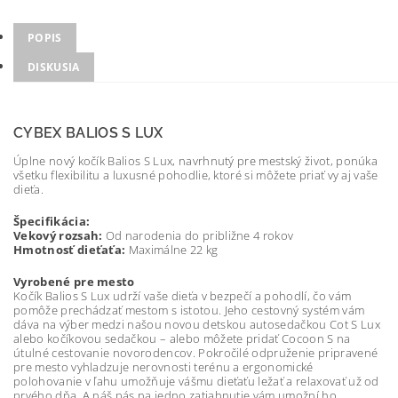
POPIS
DISKUSIA
CYBEX BALIOS S LUX
Úplne nový kočík Balios S Lux, navrhnutý pre mestský život, ponúka
všetku flexibilitu a luxusné pohodlie, ktoré si môžete priať vy aj vaše
dieťa.
Špecifikácia:
Vekový rozsah:
Od narodenia do približne 4 rokov
Hmotnosť dieťaťa:
Maximálne 22 kg
Vyrobené pre mesto
Kočík Balios S Lux udrží vaše dieťa v bezpečí a pohodlí, čo vám
pomôže prechádzať mestom s istotou. Jeho cestovný systém vám
dáva na výber medzi našou novou detskou autosedačkou Cot S Lux
alebo kočíkovou sedačkou – alebo môžete pridať Cocoon S na
útulné cestovanie novorodencov. Pokročilé odpruženie pripravené
pre mesto vyhladzuje nerovnosti terénu a ergonomické
polohovanie v ľahu umožňuje vášmu dieťaťu ležať a relaxovať už od
prvého dňa. A náš pás na jedno zatiahnutie vám umožní ho