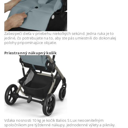
Zabezpečí dieťa v priebehu niekoľkých sekúnd. Jedna ruka je to
jediné, čo potrebujete na to, aby ste pás umiestnili do dokonalej
polohy pripomínajúce objatie.
Priestranný nákupný košík
Vďaka nosnosti 10 kg je kočík Balios S Lux neoceniteľným
spoločníkom pre týždenné nákupy, jednodenné výlety a pikniky.