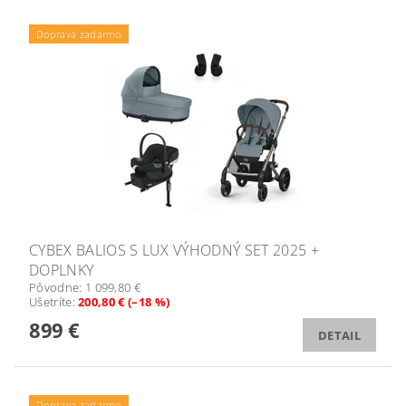
Doprava zadarmo
CYBEX BALIOS S LUX VÝHODNÝ SET 2025 +
DOPLNKY
Pôvodne:
1 099,80 €
Ušetríte
:
200,80 € (–18 %)
899 €
DETAIL
Doprava zadarmo