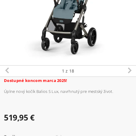
1
z 18
Dostupné koncom marca 2025!
Úplne nový kočík Balios S Lux, navrhnutý pre mestský život.
519,95 €