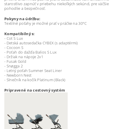
starostlivo zapnúť v priebehu niekoľkých sekúnd, pre väčšie
pohodlie a bezpečnosť.
Pokyny na údržbu:
Textilné poťahy je možné prať v práčke na 30°C
Kompatibilný s:
- Cot S Lux
- Detská autosedačka CYBEX (s adaptérmi)
- Cocoon S
- Poťah do dažďa Balios S Lux
- Držiak na nápoje 2v1
- Fusak Gold
- Snøgga 2
- Letný poťah Summer Seat Liner
- Newborn Nest
- Slnečník na kočík Platinum (Black)
Pripravené na cestovný systém