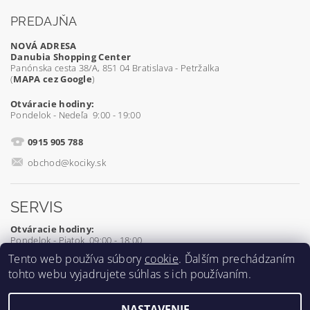
PREDAJŇA
NOVÁ ADRESA
Danubia Shopping Center
Panónska cesta 38/A, 851 04 Bratislava - Petržalka
(
MAPA cez Google
)
Otváracie hodiny:
Pondelok - Nedeľa 9:00 - 19:00
0915 905 788
obchod@kociky.sk
SERVIS
Otváracie hodiny:
Pondelok - Piatok 09:00 - 18:00
Tento web používa súbory
cookie
. Ďalším prechádzaním
0905 539 927
tohto webu vyjadrujete súhlas s ich používaním.
servis@kociky.sk
NASTAVENIE