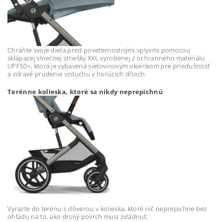
Chráňte svoje dieťa pred poveternostnými vplyvmi pomocou
sklápacej slnečnej striešky XXL vyrobenej z ochranného materiálu
UPF50+, ktorá je vybavená sieťovinovým okienkom pre priedušnosť
a zdravé prúdenie vzduchu v horúcich dňoch.
Terénne kolieska, ktoré sa nikdy neprepichnú
Vyrazte do terénu s dôverou v kolieska, ktoré nič neprepichne bez
ohľadu na to, ako drsný povrch musí zvládnuť.