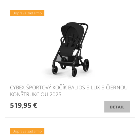
Doprava zadarmo
CYBEX ŠPORTOVÝ KOČÍK BALIOS S LUX S ČIERNOU
KONŠTRUKCIOU 2025
519,95 €
DETAIL
Doprava zadarmo