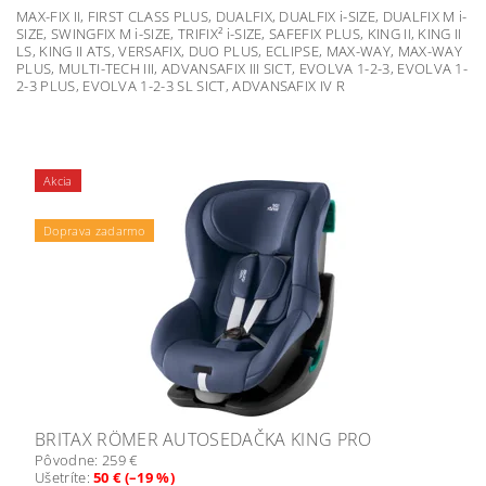
MAX-FIX II, FIRST CLASS PLUS, DUALFIX, DUALFIX i-SIZE, DUALFIX M i-
SIZE, SWINGFIX M i-SIZE, TRIFIX² i-SIZE, SAFEFIX PLUS, KING II, KING II
LS, KING II ATS, VERSAFIX, DUO PLUS, ECLIPSE, MAX-WAY, MAX-WAY
PLUS, MULTI-TECH III, ADVANSAFIX III SICT, EVOLVA 1-2-3, EVOLVA 1-
2-3 PLUS, EVOLVA 1-2-3 SL SICT, ADVANSAFIX IV R
Akcia
Podložka ZOPA zdarma
Doprava zadarmo
BRITAX RÖMER AUTOSEDAČKA KING PRO
Pôvodne:
259 €
Ušetríte
:
50 € (–19 %)