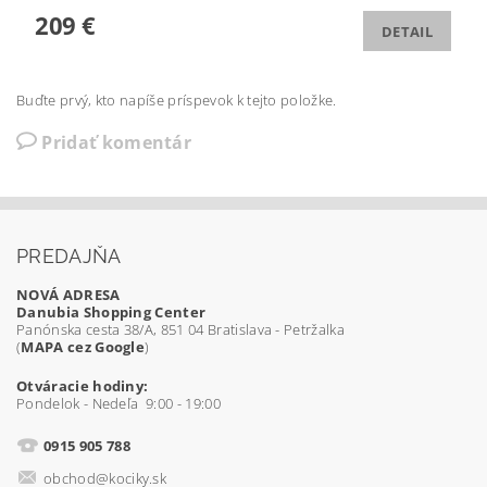
209 €
DETAIL
Buďte prvý, kto napíše príspevok k tejto položke.
Pridať komentár
PREDAJŇA
NOVÁ ADRESA
Danubia Shopping Center
Panónska cesta 38/A, 851 04 Bratislava - Petržalka
(
MAPA cez Google
)
Otváracie hodiny:
Pondelok - Nedeľa 9:00 - 19:00
0915 905 788
obchod@kociky.sk