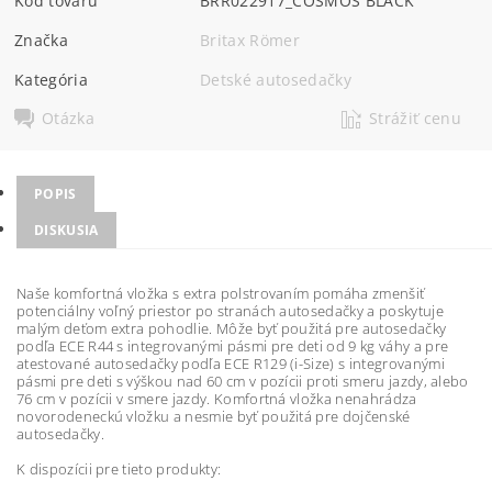
Kód tovaru
BRR022917_COSMOS BLACK
Značka
Britax Römer
Kategória
Detské autosedačky
Otázka
Strážiť cenu
POPIS
DISKUSIA
Naše komfortná vložka s extra polstrovaním pomáha zmenšiť
potenciálny voľný priestor po stranách autosedačky a poskytuje
malým deťom extra pohodlie. Môže byť použitá pre autosedačky
podľa ECE R44 s integrovanými pásmi pre deti od 9 kg váhy a pre
atestované autosedačky podľa ECE R129 (i-Size) s integrovanými
pásmi pre deti s výškou nad 60 cm v pozícii proti smeru jazdy, alebo
76 cm v pozícii v smere jazdy. Komfortná vložka nenahrádza
novorodeneckú vložku a nesmie byť použitá pre dojčenské
autosedačky.
K dispozícii pre tieto produkty: