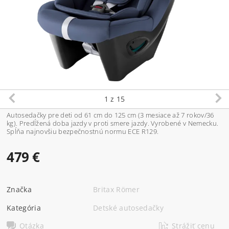
1
z 15
Autosedačky pre deti od 61 cm do 125 cm (3 mesiace až 7 rokov/36
kg). Predĺžená doba jazdy v proti smere jazdy. Vyrobené v Nemecku.
Spĺňa najnovšiu bezpečnostnú normu ECE R129.
479 €
Značka
Britax Römer
Kategória
Detské autosedačky
Otázka
Strážiť cenu