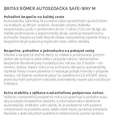
BRITAX RÖMER AUTOSEDAČKA SAFE-WAY M
Pohodlné bezpečie na každej ceste
Autosedačka Safe-Way M sa stane vašim spoľahlivým spoločníkom
na krátkych aj dlhých cestách. Doprajte svojmu dieťatku
bezpečnejšiu jazdu v protismere až do 7 rokov (125 cm/ 36 kg). Jej
mäkké polstrovanie a ergonomický dizajn zaisťujú bezpečnosť a
pohodlie. Navyše sa Safe-Way M vďaka nastaviteľnej opierke hlavy a
bezpečnostným pásom prispôsobí rastu vášho dieťaťa.
Bezpečne, pohodlne a jednoducho na pokojné cesty
Hlboké a bezpečné bočné steny sú mäkké a polstrované, pričom
dokonalé ochránia vaše dieťa v prípade nárazu. Mimoriadne
bezpečné 5bodové pásy rozdeľujú silu nárazu do 5 bodov – do
ramien, bokov, medzi nohy a na ochrannú škrupinu autosedačky.
Opierka hlavy v tvare písmena V redukuje pohyb hlavičky v prípade
nárazu. Už žiadne uvoľnené pásy! So systémom CLICKTIGHT, ktorý
jednoduchým pohybom rukoväte automaticky napne pás vozidla pri
inštalácii.
Extra stabilita s výškovo nastaviteľnou podpornou nohou
Výškovo nastaviteľná podperná noha sa upevňuje k podlahe auta,
aby poskytla dostatočnú stabilitu a minimalizovala nakláňanie
autosedačky. Indikátor vám ukáže, že je podperná noha pevne
umiestnená na podlahe auta, takže máte istotu správnej inštalácie.
Navíjače s jednoduchým systémom doťahovania zaistia správnu