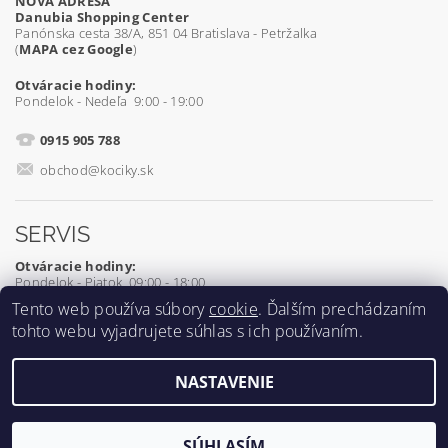
NOVÁ ADRESA
Danubia Shopping Center
Panónska cesta 38/A, 851 04 Bratislava - Petržalka
(
MAPA cez Google
)
Otváracie hodiny:
Pondelok - Nedeľa 9:00 - 19:00
0915 905 788
obchod@kociky.sk
SERVIS
Otváracie hodiny:
Pondelok - Piatok 09:00 - 18:00
Tento web používa súbory
cookie
. Ďalším prechádzaním
0905 539 927
tohto webu vyjadrujete súhlas s ich používaním.
servis@kociky.sk
NASTAVENIE
2026 ©
Kociky.sk
, všetky práva vyhradené
Vytvoril Shoptet
SÚHLASÍM