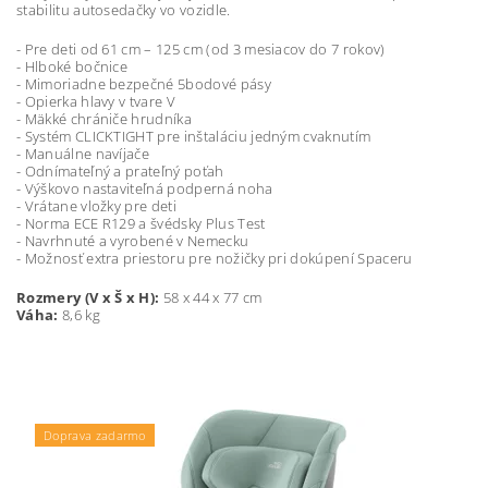
stabilitu autosedačky vo vozidle.
- Pre deti od 61 cm – 125 cm (od 3 mesiacov do 7 rokov)
- Hlboké bočnice
- Mimoriadne bezpečné 5bodové pásy
- Opierka hlavy v tvare V
- Mäkké chrániče hrudníka
- Systém CLICKTIGHT pre inštaláciu jedným cvaknutím
- Manuálne navíjače
- Odnímateľný a prateľný poťah
- Výškovo nastaviteľná podperná noha
- Vrátane vložky pre deti
- Norma ECE R129 a švédsky Plus Test
- Navrhnuté a vyrobené v Nemecku
- Možnosť extra priestoru pre nožičky pri dokúpení Spaceru
Rozmery (V x Š x H):
58 x 44 x 77 cm
Váha:
8,6 kg
Podložka ZOPA zdarma
Doprava zadarmo