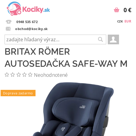
0 €
EUR
CZK
0948 535 672
obchod@kociky.sk
BRITAX RÖMER
AUTOSEDAČKA SAFE-WAY M
Neohodnotené
Podložka ZOPA zdarma
Doprava zadarmo