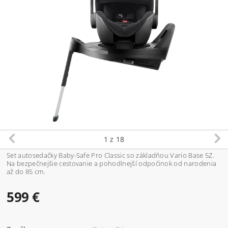
1
z 18
Set autosedačky Baby-Safe Pro Classic so základňou Vario Base 5Z.
Na bezpečnejšie cestovanie a pohodlnejší odpočinok od narodenia
až do 85 cm.
599 €