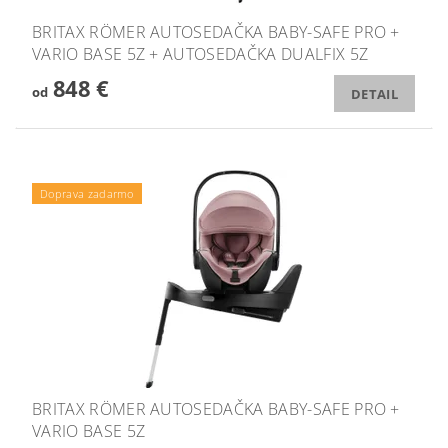
BRITAX RÖMER AUTOSEDAČKA BABY-SAFE PRO +
VARIO BASE 5Z + AUTOSEDAČKA DUALFIX 5Z
848 €
od
DETAIL
Podložka ZOPA zdarma
Doprava zadarmo
BRITAX RÖMER AUTOSEDAČKA BABY-SAFE PRO +
VARIO BASE 5Z