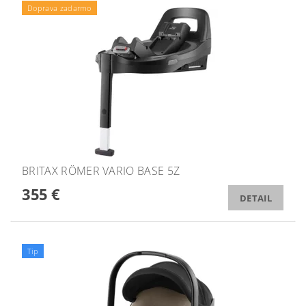
Doprava zadarmo
BRITAX RÖMER VARIO BASE 5Z
355 €
DETAIL
Tip