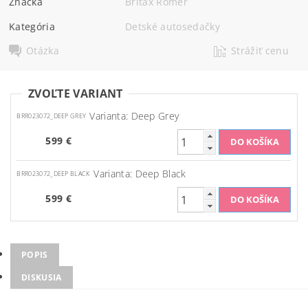
Značka
Britax Römer
Kategória
Detské autosedačky
Otázka
Strážiť cenu
ZVOĽTE VARIANT
Varianta: Deep Grey
BRR023072_DEEP GREY
599 €
Varianta: Deep Black
BRR023072_DEEP BLACK
599 €
POPIS
DISKUSIA