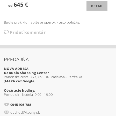
645 €
od
DETAIL
Buďte prvý, kto napíše príspevok k tejto položke.
Pridať komentár
PREDAJŇA
NOVÁ ADRESA
Danubia Shopping Center
Panónska cesta 38/A, 851 04 Bratislava - Petržalka
(
MAPA cez Google
)
Otváracie hodiny:
Pondelok - Nedeľa 9:00 - 19:00
0915 905 788
obchod@kociky.sk