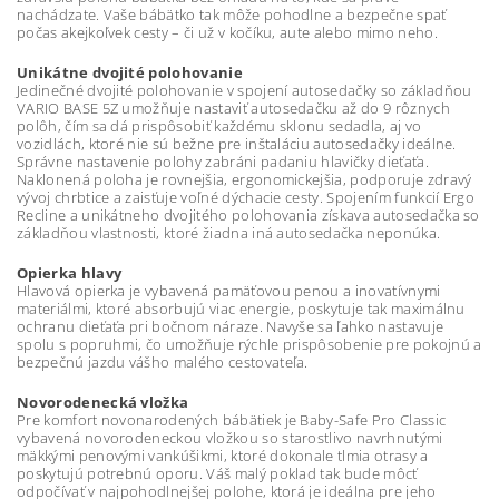
nachádzate. Vaše bábätko tak môže pohodlne a bezpečne spať
počas akejkoľvek cesty – či už v kočíku, aute alebo mimo neho.
Unikátne dvojité polohovanie
Jedinečné dvojité polohovanie v spojení autosedačky so základňou
VARIO BASE 5Z umožňuje nastaviť autosedačku až do 9 rôznych
polôh, čím sa dá prispôsobiť každému sklonu sedadla, aj vo
vozidlách, ktoré nie sú bežne pre inštaláciu autosedačky ideálne.
Správne nastavenie polohy zabráni padaniu hlavičky dieťaťa.
Naklonená poloha je rovnejšia, ergonomickejšia, podporuje zdravý
vývoj chrbtice a zaisťuje voľné dýchacie cesty. Spojením funkcií Ergo
Recline a unikátneho dvojitého polohovania získava autosedačka so
základňou vlastnosti, ktoré žiadna iná autosedačka neponúka.
Opierka hlavy
Hlavová opierka je vybavená pamäťovou penou a inovatívnymi
materiálmi, ktoré absorbujú viac energie, poskytuje tak maximálnu
ochranu dieťaťa pri bočnom náraze. Navyše sa ľahko nastavuje
spolu s popruhmi, čo umožňuje rýchle prispôsobenie pre pokojnú a
bezpečnú jazdu vášho malého cestovateľa.
Novorodenecká vložka
Pre komfort novonarodených bábätiek je Baby-Safe Pro Classic
vybavená novorodeneckou vložkou so starostlivo navrhnutými
mäkkými penovými vankúšikmi, ktoré dokonale tlmia otrasy a
poskytujú potrebnú oporu. Váš malý poklad tak bude môcť
odpočívať v najpohodlnejšej polohe, ktorá je ideálna pre jeho