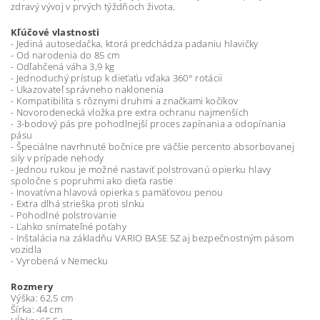
zdravý vývoj v prvých týždňoch života.
Kľúčové vlastnosti
- Jediná autosedačka, ktorá predchádza padaniu hlavičky
- Od narodenia do 85 cm
- Odľahčená váha 3,9 kg
- Jednoduchý prístup k dieťaťu vďaka 360° rotácii
- Ukazovateľ správneho naklonenia
- Kompatibilita s rôznymi druhmi a značkami kočíkov
- Novorodenecká vložka pre extra ochranu najmenších
- 3-bodový pás pre pohodlnejší proces zapínania a odopínania
pásu
- Špeciálne navrhnuté bočnice pre väčšie percento absorbovanej
sily v prípade nehody
- Jednou rukou je možné nastaviť polstrovanú opierku hlavy
spoločne s popruhmi ako dieťa rastie
- Inovatívna hlavová opierka s pamäťovou penou
- Extra dlhá strieška proti slnku
- Pohodlné polstrovanie
- Ľahko snímateľné poťahy
- Inštalácia na základňu VARIO BASE 5Z aj bezpečnostným pásom
vozidla
- Vyrobená v Nemecku
Rozmery
Výška: 62,5 cm
Šírka: 44 cm