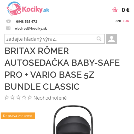
0 €
EUR
CZK
0948 535 672
obchod@kociky.sk
BRITAX RÖMER
AUTOSEDAČKA BABY-SAFE
PRO + VARIO BASE 5Z
BUNDLE CLASSIC
Neohodnotené
Podložka ZOPA zdarma
Doprava zadarmo