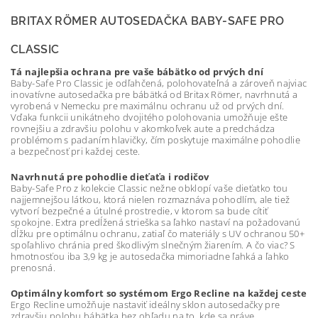
BRITAX RÖMER AUTOSEDAČKA BABY-SAFE PRO
CLASSIC
Tá najlepšia ochrana pre vaše bábätko od prvých dní
Baby-Safe Pro Classic je odľahčená, polohovateľná a zároveň najviac
inovatívne autosedačka pre bábätká od Britax Römer, navrhnutá a
vyrobená v Nemecku pre maximálnu ochranu už od prvých dní.
Vďaka funkcii unikátneho dvojitého polohovania umožňuje ešte
rovnejšiu a zdravšiu polohu v akomkoľvek aute a predchádza
problémom s padaním hlavičky, čím poskytuje maximálne pohodlie
a bezpečnosť pri každej ceste.
Navrhnutá pre pohodlie dieťaťa i rodičov
Baby-Safe Pro z kolekcie Classic nežne obklopí vaše dieťatko tou
najjemnejšou látkou, ktorá nielen rozmaznáva pohodlím, ale tiež
vytvorí bezpečné a útulné prostredie, v ktorom sa bude cítiť
spokojne. Extra predĺžená strieška sa ľahko nastaví na požadovanú
dĺžku pre optimálnu ochranu, zatiaľ čo materiály s UV ochranou 50+
spoľahlivo chránia pred škodlivým slnečným žiarením. A čo viac? S
hmotnosťou iba 3,9 kg je autosedačka mimoriadne ľahká a ľahko
prenosná.
Optimálny komfort so systémom Ergo Recline na každej ceste
Ergo Recline umožňuje nastaviť ideálny sklon autosedačky pre
zdravšiu polohu bábätka bez ohľadu na to, kde sa práve