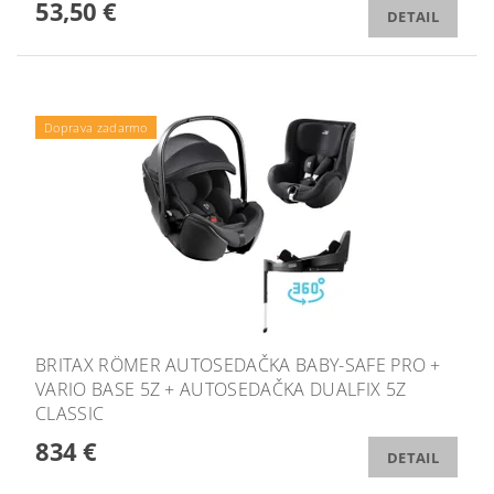
53,50 €
DETAIL
Podložka ZOPA zdarma
Doprava zadarmo
BRITAX RÖMER AUTOSEDAČKA BABY-SAFE PRO +
VARIO BASE 5Z + AUTOSEDAČKA DUALFIX 5Z
CLASSIC
834 €
DETAIL