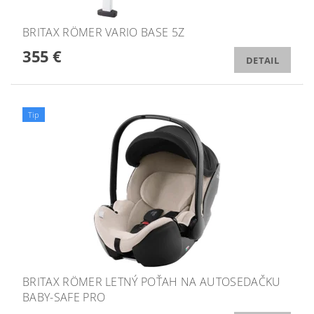
BRITAX RÖMER VARIO BASE 5Z
355 €
DETAIL
Tip
BRITAX RÖMER LETNÝ POŤAH NA AUTOSEDAČKU
BABY-SAFE PRO