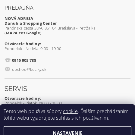
PREDAJŇA
NOVÁ ADRESA
Danubia Shopping Center
Panónska cesta 38/A, 851 04 Bratislava - Petržalka
(
MAPA cez Google
)
Otváracie hodiny:
Pondelok - Nedeľa 9:00 - 19:00
0915 905 788
obchod@kociky.sk
SERVIS
Otváracie hodiny:
Pondelok - Piatok 09:00 - 18:00
Tento web používa súbory
cookie
. Ďalším prechádzaním
0905 539 927
tohto webu vyjadrujete súhlas s ich používaním.
servis@kociky.sk
NASTAVENIE