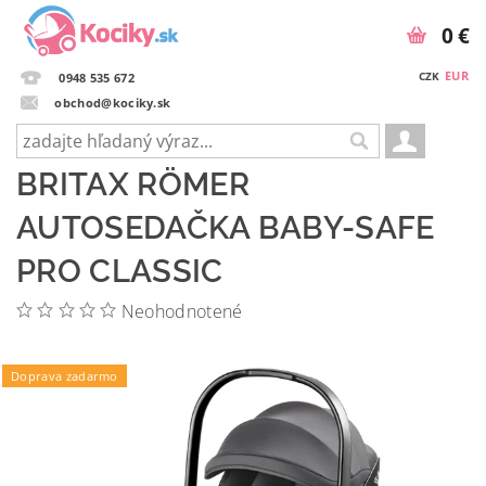
0 €
EUR
CZK
0948 535 672
obchod@kociky.sk
BRITAX RÖMER
AUTOSEDAČKA BABY-SAFE
PRO CLASSIC
Neohodnotené
Podložka ZOPA zdarma
Doprava zadarmo