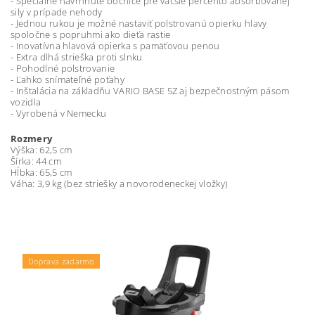
- Špeciálne navrhnuté bočnice pre väčšie percento absorbovanej
sily v prípade nehody
- Jednou rukou je možné nastaviť polstrovanú opierku hlavy
spoločne s popruhmi ako dieťa rastie
- Inovatívna hlavová opierka s pamäťovou penou
- Extra dlhá strieška proti slnku
- Pohodlné polstrovanie
- Ľahko snímateľné poťahy
- Inštalácia na základňu VARIO BASE 5Z aj bezpečnostným pásom
vozidla
- Vyrobená v Nemecku
Rozmery
Výška: 62,5 cm
Šírka: 44 cm
Hĺbka: 65,5 cm
Váha: 3,9 kg (bez striešky a novorodeneckej vložky)
Podložka ZOPA zdarma
Doprava zadarmo