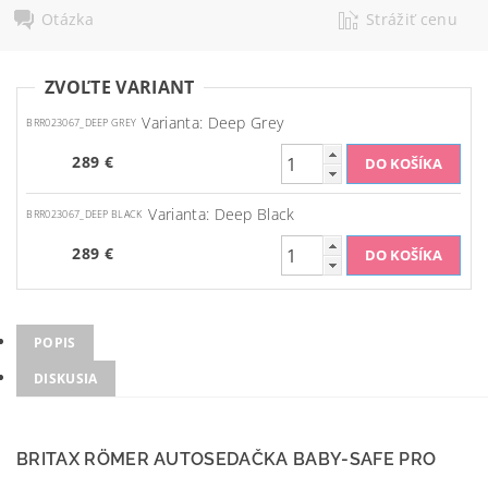
Otázka
Strážiť cenu
ZVOĽTE VARIANT
Varianta: Deep Grey
BRR023067_DEEP GREY
289 €
Varianta: Deep Black
BRR023067_DEEP BLACK
289 €
POPIS
DISKUSIA
BRITAX RÖMER AUTOSEDAČKA BABY-SAFE PRO