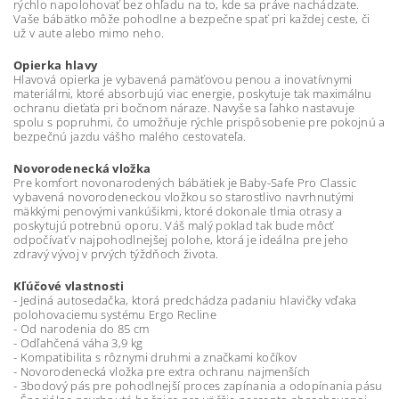
rýchlo napolohovať bez ohľadu na to, kde sa práve nachádzate.
Vaše bábätko môže pohodlne a bezpečne spať pri každej ceste, či
už v aute alebo mimo neho.
Opierka hlavy
Hlavová opierka je vybavená pamäťovou penou a inovatívnymi
materiálmi, ktoré absorbujú viac energie, poskytuje tak maximálnu
ochranu dieťaťa pri bočnom náraze. Navyše sa ľahko nastavuje
spolu s popruhmi, čo umožňuje rýchle prispôsobenie pre pokojnú a
bezpečnú jazdu vášho malého cestovateľa.
Novorodenecká vložka
Pre komfort novonarodených bábätiek je Baby-Safe Pro Classic
vybavená novorodeneckou vložkou so starostlivo navrhnutými
mäkkými penovými vankúšikmi, ktoré dokonale tlmia otrasy a
poskytujú potrebnú oporu. Váš malý poklad tak bude môcť
odpočívať v najpohodlnejšej polohe, ktorá je ideálna pre jeho
zdravý vývoj v prvých týždňoch života.
Kľúčové vlastnosti
- Jediná autosedačka, ktorá predchádza padaniu hlavičky vďaka
polohovaciemu systému Ergo Recline
- Od narodenia do 85 cm
- Odľahčená váha 3,9 kg
- Kompatibilita s rôznymi druhmi a značkami kočíkov
- Novorodenecká vložka pre extra ochranu najmenších
- 3bodový pás pre pohodlnejší proces zapínania a odopínania pásu