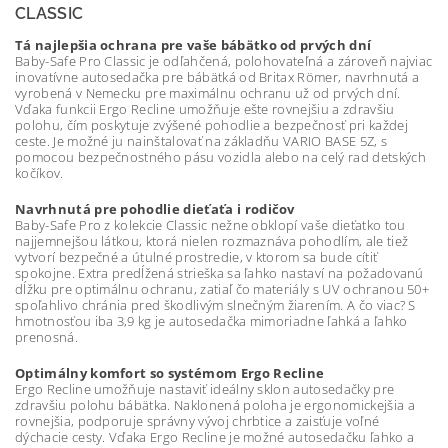
CLASSIC
Tá najlepšia ochrana pre vaše bábätko od prvých dní
Baby-Safe Pro Classic je odľahčená, polohovateľná a zároveň najviac
inovatívne autosedačka pre bábätká od Britax Römer, navrhnutá a
vyrobená v Nemecku pre maximálnu ochranu už od prvých dní.
Vďaka funkcii Ergo Recline umožňuje ešte rovnejšiu a zdravšiu
polohu, čím poskytuje zvýšené pohodlie a bezpečnosť pri každej
ceste. Je možné ju nainštalovať na základňu VARIO BASE 5Z, s
pomocou bezpečnostného pásu vozidla alebo na celý rad detských
kočíkov.
Navrhnutá pre pohodlie dieťaťa i rodičov
Baby-Safe Pro z kolekcie Classic nežne obklopí vaše dieťatko tou
najjemnejšou látkou, ktorá nielen rozmaznáva pohodlím, ale tiež
vytvorí bezpečné a útulné prostredie, v ktorom sa bude cítiť
spokojne. Extra predĺžená strieška sa ľahko nastaví na požadovanú
dĺžku pre optimálnu ochranu, zatiaľ čo materiály s UV ochranou 50+
spoľahlivo chránia pred škodlivým slnečným žiarením. A čo viac? S
hmotnosťou iba 3,9 kg je autosedačka mimoriadne ľahká a ľahko
prenosná.
Optimálny komfort so systémom Ergo Recline
Ergo Recline umožňuje nastaviť ideálny sklon autosedačky pre
zdravšiu polohu bábätka. Naklonená poloha je ergonomickejšia a
rovnejšia, podporuje správny vývoj chrbtice a zaisťuje voľné
dýchacie cesty. Vďaka Ergo Recline je možné autosedačku ľahko a