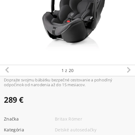
1
z 20
Doprajte svojmu bábätku bezpečné cestovanie a pohodlný
odpočinok od narodenia až do 15 mesiacov.
289 €
Značka
Britax Römer
Kategória
Detské autosedačky