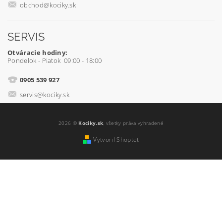
obchod@kociky.sk
SERVIS
Otváracie hodiny:
Pondelok - Piatok 09:00 - 18:00
0905 539 927
servis@kociky.sk
2026 ©
Kociky.sk
, všetky práva vyhradené
Vytvoril Shoptet