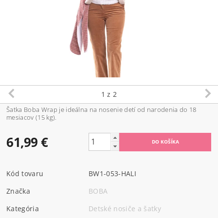
1
z 2
Šatka Boba Wrap je ideálna na nosenie detí od narodenia do 18
mesiacov (15 kg).
61,99 €
Kód tovaru
BW1-053-HALI
Značka
BOBA
Kategória
Detské nosiče a šatky