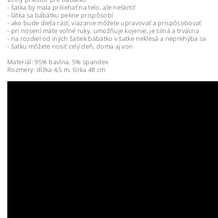
- šatka by mala priliehať na telo, ale neškrtiť
- látka sa bábätku pekne prispôsobí
- ako bude dieťa rásť, viazanie môžete upravovať a prispôsobovať
- pri nosení máte voľné ruky, umožňuje kojenie, je silná a trvácna
- na rozdiel od iných šatiek bábätko v šatke neklesá a neprehýba sa
- šatku môžete nosiť celý deň, doma aj von
Materiál: 95% bavlna, 5% spandex
Rozmery: dĺžka 4,5 m, šírka 48 cm