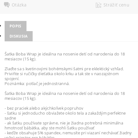
Otázka
Strážiť cenu
POPIS
DISKUSIA
Šatka Boba Wrap je ideálna na nosenie detí od narodenia do 18
mesiacov (15 kg).
Zlaďte sa s kvetinovými bohémskymi šatmi pre eklektický vzhľad.
Priviňte si ručičky dieťatka okolo krku a tak ste v naozajstnom
spojení.
Poznámka: potlač je jednostranná.
Šatka Boba Wrap je ideálna na nosenie detí od narodenia do 18
mesiacov (15 kg).
- bez praciek alebo akýchkoľvek popruhov
- šatku si jednoducho obviažete okolo tela a zakaždým perfektne
sadne
- ak šatku používate správne, nie je žiadna potrebná minimálna
hmotnosť bábätka, aby ste mohli šatku používať
- keďže obsahuje 5% spandex, nemusíte pri viazaní nechávať žiadny
voľný priestor pre bábätko