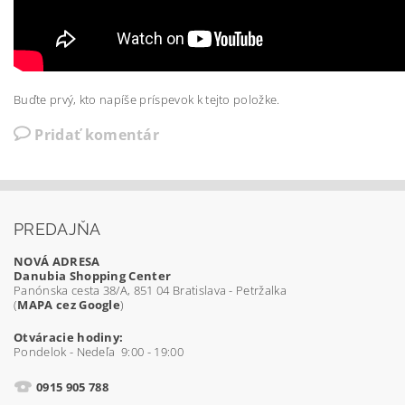
Buďte prvý, kto napíše príspevok k tejto položke.
Pridať komentár
PREDAJŇA
NOVÁ ADRESA
Danubia Shopping Center
Panónska cesta 38/A, 851 04 Bratislava - Petržalka
(
MAPA cez Google
)
Otváracie hodiny:
Pondelok - Nedeľa 9:00 - 19:00
0915 905 788