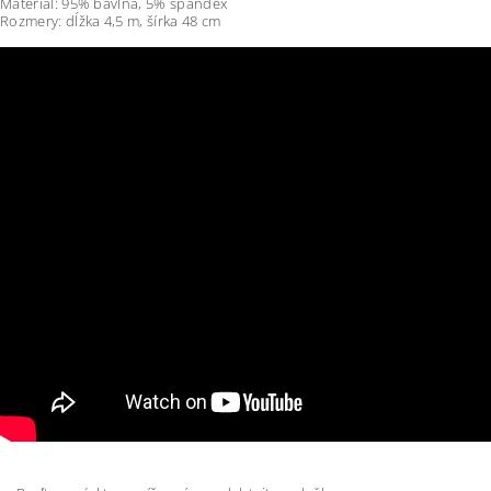
Materiál: 95% bavlna, 5% spandex
Rozmery: dĺžka 4,5 m, šírka 48 cm