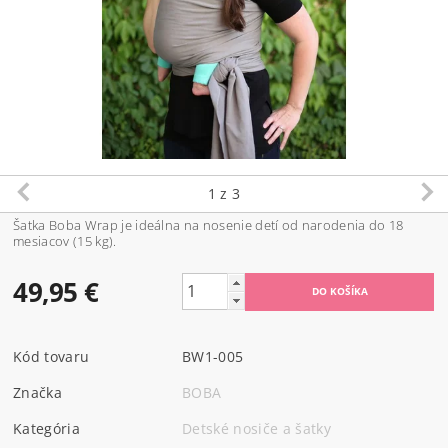
1
z 3
Šatka Boba Wrap je ideálna na nosenie detí od narodenia do 18
mesiacov (15 kg).
49,95 €
Kód tovaru
BW1-005
Značka
BOBA
Kategória
Detské nosiče a šatky