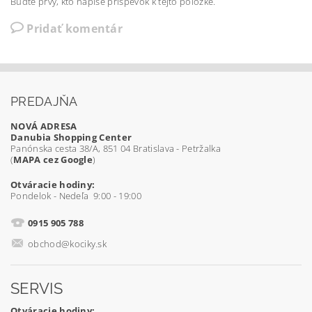
Buďte prvý, kto napíše príspevok k tejto položke.
Pridať komentár
PREDAJŇA
NOVÁ ADRESA
Danubia Shopping Center
Panónska cesta 38/A, 851 04 Bratislava - Petržalka
(
MAPA cez Google
)
Otváracie hodiny:
Pondelok - Nedeľa 9:00 - 19:00
0915 905 788
obchod@kociky.sk
SERVIS
Otváracie hodiny: