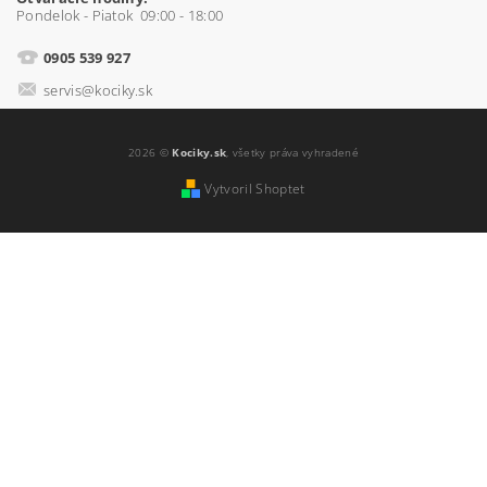
Pondelok - Piatok 09:00 - 18:00
0905 539 927
servis@kociky.sk
2026 ©
Kociky.sk
, všetky práva vyhradené
Vytvoril Shoptet