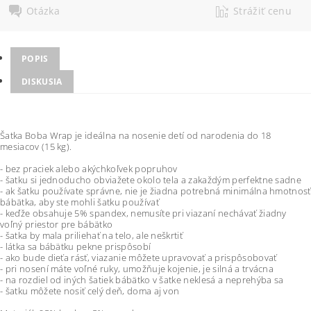
Otázka
Strážiť cenu
POPIS
DISKUSIA
Šatka Boba Wrap je ideálna na nosenie detí od narodenia do 18
mesiacov (15 kg).
- bez praciek alebo akýchkoľvek popruhov
- šatku si jednoducho obviažete okolo tela a zakaždým perfektne sadne
- ak šatku používate správne, nie je žiadna potrebná minimálna hmotnosť
bábätka, aby ste mohli šatku používať
- keďže obsahuje 5% spandex, nemusíte pri viazaní nechávať žiadny
voľný priestor pre bábätko
- šatka by mala priliehať na telo, ale neškrtiť
- látka sa bábätku pekne prispôsobí
- ako bude dieťa rásť, viazanie môžete upravovať a prispôsobovať
- pri nosení máte voľné ruky, umožňuje kojenie, je silná a trvácna
- na rozdiel od iných šatiek bábätko v šatke neklesá a neprehýba sa
- šatku môžete nosiť celý deň, doma aj von