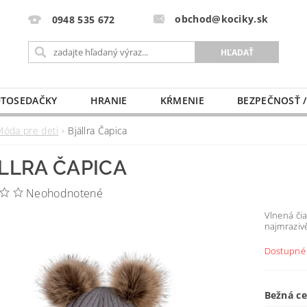
obchod@kociky.sk
0948 535 672
TOSEDAČKY
HRANIE
KŔMENIE
BEZPEČNOSŤ /
PÔRODNICE
MLIEKO A VÝŽIVA
PRE MAMIČKU
Móda pre deti
Bjällra Čapica
LLRA ČAPICA
Neohodnotené
Vlnená čia
najmraziv
Dostupné 
Bežná c