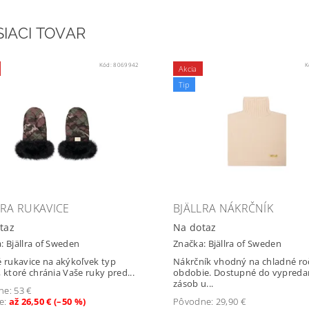
SIACI TOVAR
Kód:
8069942
K
Akcia
Tip
LRA RUKAVICE
BJÄLLRA NÁKRČNÍK
taz
Na dotaz
a:
Bjällra of Sweden
Značka:
Bjällra of Sweden
é rukavice na akýkoľvek typ
Nákrčník vhodný na chladné ro
, ktoré chránia Vaše ruky pred...
obdobie. Dostupné do vypreda
zásob u...
ne:
53 €
te
:
až 26,50 € (–50 %)
Pôvodne:
29,90 €