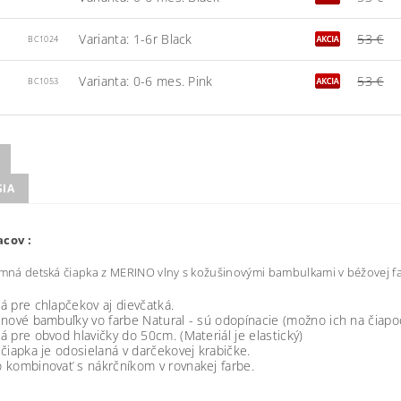
Varianta: 1-6r Black
53 €
BC1024
Varianta: 0-6 mes. Pink
53 €
BC1053
SIA
acov :
imná detská čiapka z MERINO vlny s kožušinovými bambulkami v béžovej f
 pre chlapčekov aj dievčatká.
nové bambuľky vo farbe Natural - sú odopínacie (možno ich na čiapo
 pre obvod hlavičky do 50cm. (Materiál je elastický)
čiapka je odosielaná v darčekovej krabičke.
 kombinovať s nákrčníkom v rovnakej farbe.