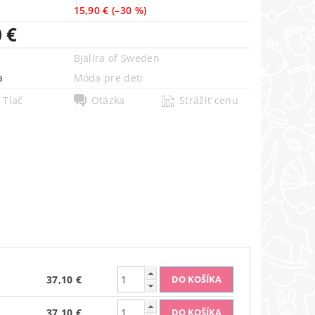
15,90 €
(–30 %)
 €
Bjällra of Sweden
a
Móda pre deti
Tlač
Otázka
Strážiť cenu
37,10 €
37,10 €