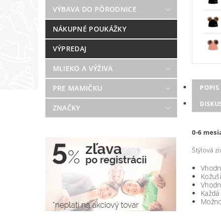
VÝBAVA DO PÔRODNICE
NÁKUPNÉ POUKÁŽKY
VÝPREDAJ
MLIEKO A VÝŽIVA
POPIS
PRE MAMIČKU
DISKU
ZNAČKY
0-6 mesi
Štýlová z
Vhodná
Kožuši
Vhodná
Každá 
Možno