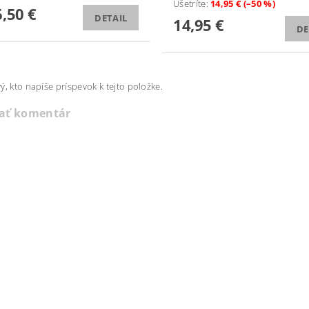
Ušetríte
:
14,95 € (–50 %)
,50 €
DETAIL
14,95 €
DE
ý, kto napíše príspevok k tejto položke.
dať komentár