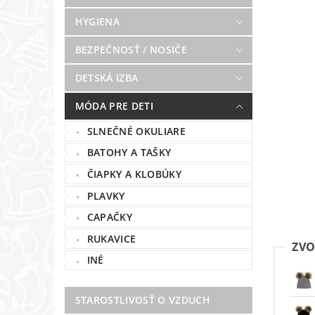
HYGIENA
BEZPEČNOSŤ / NOSIČE
DETSKÁ IZBA
MÓDA PRE DETI
SLNEČNÉ OKULIARE
BATOHY A TAŠKY
ČIAPKY A KLOBÚKY
PLAVKY
CAPAČKY
RUKAVICE
ZVO
INÉ
STAROSTLIVOSŤ O VZDUCH