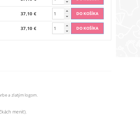
37,10 €
37,10 €
arbe a zlatým logom.
čkách meniť).