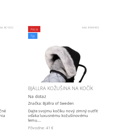
ód:
BC1032
Kód:
8069903
Akcia
Tip
BJÄLLRA KOŽUŠINA NA KOČÍK
Na dotaz
Značka:
Bjällra of Sweden
čné
Dajte svojmu kočíku nový zimný outfit
nia
vďaka luxusnému kožušinovému
lemu....
Pôvodne:
41 €