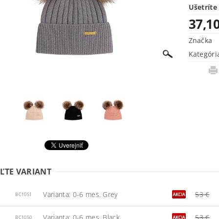
Ušetríte
37,10
Značka
Kategóri
ĽTE VARIANT
Varianta: 0-6 mes. Grey
53 €
BC1051
Varianta: 0-6 mes. Black
53 €
BC1050