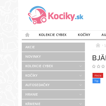
KOLEKCIE CYBEX
KOČÍKY
AU
STAROSTLIVOSŤ O VZDUCH
VÝBAVA DO 
AKCIE
BLOG
PREDAJŇA
KONTAKT
BJÄ
NOVINKY
KOLEKCIE CYBEX
KOČÍKY
Akcia
Tip
AUTOSEDAČKY
HRANIE
KŔMENIE