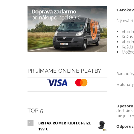
1-6rokov
Štýlová z
Vhodná
Kožuši
Vhodná
Každá 
Možno
PRIJÍMAME ONLINE PLATBY
Bambuľky 
Materiál 
Upozorn
TOP 5
dochádza 
nie je to
BRITAX RÖMER KIDFIX I-SIZE
Odporúč
199 €