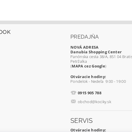
OOK
PREDAJŇA
NOVÁ ADRESA
Danubia Shopping Center
Panónska cesta 38/A, 851 04 Bratis
Petržalka
(
MAPA cez Google
)
Otváracie hodiny:
Pondelok - Nedeľa 9:00 - 19:00
0915 905 788
obchod@kociky.sk
SERVIS
Otváracie hodiny: