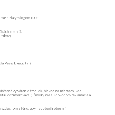
arbe a zlatým logom B.O.S.
čkách meniť).
 rokov)
Vašej kreativity :)
občasné vytváranie žmoliek (hlavne na miestach, kde
žitiu odžmolkovača :) Žmolky nie sú dôvodom reklamácie a
m vzduchom z fénu, aby nadobudli objem :)