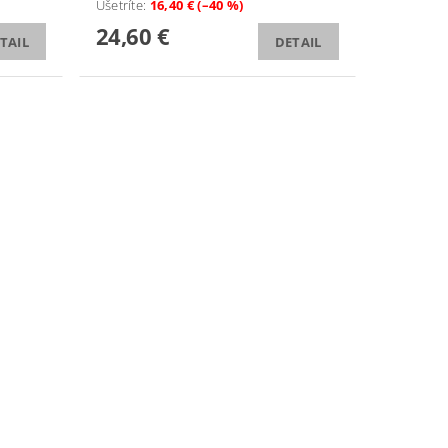
Ušetríte
:
16,40 € (–40 %)
24,60 €
TAIL
DETAIL