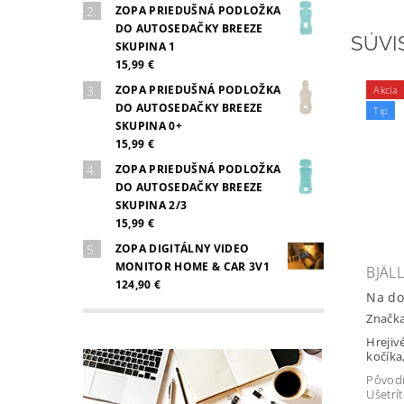
ZOPA PRIEDUŠNÁ PODLOŽKA
DO AUTOSEDAČKY BREEZE
SÚVI
SKUPINA 1
15,99 €
ZOPA PRIEDUŠNÁ PODLOŽKA
Akcia
DO AUTOSEDAČKY BREEZE
Tip
SKUPINA 0+
15,99 €
ZOPA PRIEDUŠNÁ PODLOŽKA
DO AUTOSEDAČKY BREEZE
SKUPINA 2/3
15,99 €
ZOPA DIGITÁLNY VIDEO
MONITOR HOME & CAR 3V1
BJÄL
124,90 €
Na do
Značk
Hrejiv
kočíka
Pôvod
Ušetrí