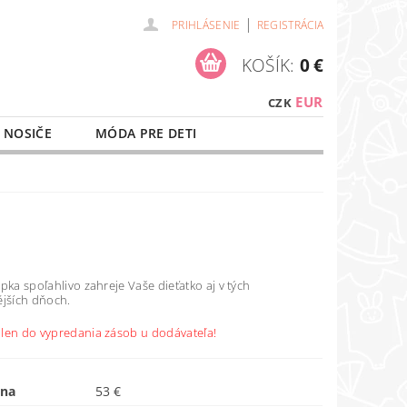
|
PRIHLÁSENIE
REGISTRÁCIA
KOŠÍK:
0 €
EUR
CZK
 NOSIČE
MÓDA PRE DETI
NAŠE SLUŽBY
O NÁKUPE
pka spoľahlivo zahreje Vaše dieťatko aj v tých
ějších dňoch.
len do vypredania zásob u dodávateľa!
ena
53 €