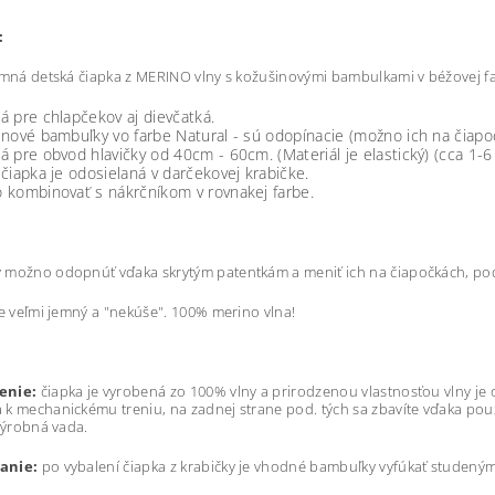
:
imná detská čiapka z MERINO vlny s kožušinovými bambulkami v béžovej f
 pre chlapčekov aj dievčatká.
nové bambuľky vo farbe Natural - sú odopínacie (možno ich na čiapo
 pre obvod hlavičky od 40cm - 60cm. (Materiál je elastický) (cca 1-6
čiapka je odosielaná v darčekovej krabičke.
 kombinovať s nákrčníkom v rovnakej farbe.
možno odopnúť vďaka skrytým patentkám a meniť ich na čiapočkách, podľa 
je veľmi jemný a "nekúše". 100% merino vlna!
enie:
čiapka je vyrobená zo 100% vlny a prirodzenou vlastnosťou vlny je 
k mechanickému treniu, na zadnej strane pod. tých sa zbavíte vďaka pou
 výrobná vada.
anie:
po vybalení čiapka z krabičky je vhodné bambuľky vyfúkať studený