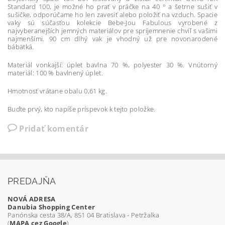
Standard 100, je možné ho prať v práčke na 40 ° a šetrne sušiť v
sušičke, odporúčame ho len zavesiť alebo položiť na vzduch. Spacie
vaky sú súčasťou kolekcie Bebe-Jou Fabulous vyrobené z
najvyberanejších jemných materiálov pre spríjemnenie chvíľ s vašimi
najmenšími. 90 cm dlhý vak je vhodný už pre novonarodené
bábätká.
Materiál vonkajší: úplet bavlna 70 %, polyester 30 %. Vnútorný
materiál: 100 % bavlnený úplet.
Hmotnosť vrátane obalu 0,61 kg.
Buďte prvý, kto napíše príspevok k tejto položke.
Pridať komentár
PREDAJŇA
NOVÁ ADRESA
Danubia Shopping Center
Panónska cesta 38/A, 851 04 Bratislava - Petržalka
(
MAPA cez Google
)