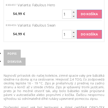
Varianta: Fabulous Hero
B3064057
54,99 €
Varianta: Fabulous Swan
B3064056
54,99 €
POPIS
DISKUSIA
Najnovší prírastok do našej kolekcie, zimné spacie vaky pre bábätká
ideálne na doma aj na cestovanie. Hrejivosť 2,4 TOG, čo zodpovedá
okolitej teplote 16 - 19 °C. Zips je pretiahnutý z prednej na zadnú
stranu a končí až v strede chrbta. Zips je vybavený tromi jazdcami,
preto je ho možné otvoriť tak, aby bolo bábätko stále pripútané
pásmi v autosedačke alebo popruhmi z kočíka. Ďalšou nespornou
výhodou sú odnímateľné dlhé rukávy upevnené pomocou zipsu.
Dojčenský spací vak bol testovaný a získal certifikát OEKO-TEX