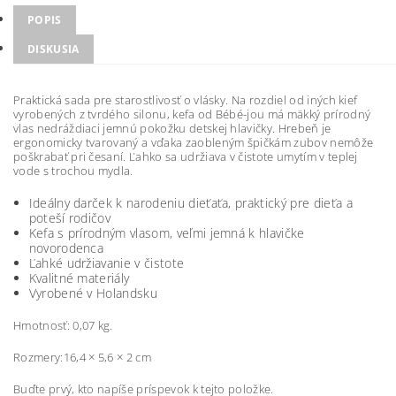
POPIS
DISKUSIA
Praktická sada pre starostlivosť o vlásky. Na rozdiel od iných kief
vyrobených z tvrdého silonu, kefa od Bébé-jou má mäkký prírodný
vlas nedráždiaci jemnú pokožku detskej hlavičky. Hrebeň je
ergonomicky tvarovaný a vďaka zaobleným špičkám zubov nemôže
poškrabať pri česaní. Ľahko sa udržiava v čistote umytím v teplej
vode s trochou mydla.
Ideálny darček k narodeniu dieťaťa, praktický pre dieťa a
poteší rodičov
Kefa s prírodným vlasom, veľmi jemná k hlavičke
novorodenca
Ľahké udržiavanie v čistote
Kvalitné materiály
Vyrobené v Holandsku
Hmotnosť: 0,07 kg.
Rozmery:16,4 × 5,6 × 2 cm
Buďte prvý, kto napíše príspevok k tejto položke.