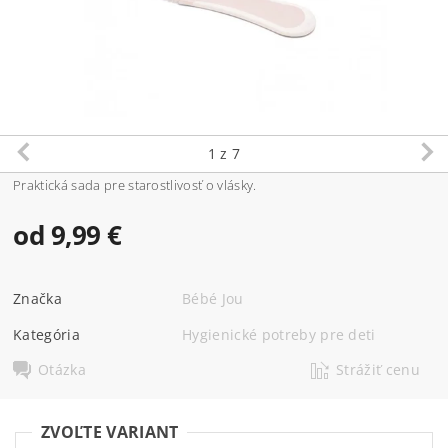
1
z 7
Praktická sada pre starostlivosť o vlásky.
od 9,99 €
Značka
Bébé Jou
Kategória
Hygienické potreby pre deti
Otázka
Strážiť cenu
ZVOĽTE VARIANT