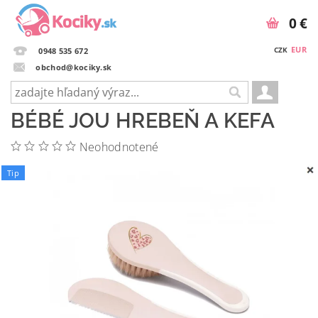
0 €
EUR
CZK
0948 535 672
obchod@kociky.sk
BÉBÉ JOU HREBEŇ A KEFA
Neohodnotené
Tip