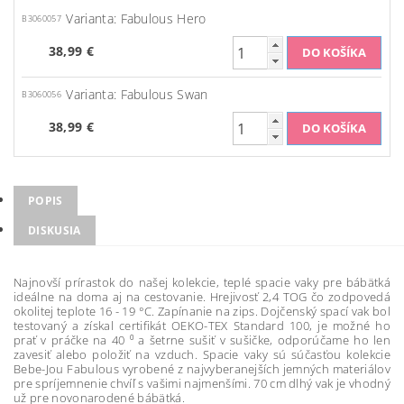
Varianta: Fabulous Hero
B3060057
38,99 €
Varianta: Fabulous Swan
B3060056
38,99 €
POPIS
DISKUSIA
Najnovší prírastok do našej kolekcie, teplé spacie vaky pre bábätká
ideálne na doma aj na cestovanie. Hrejivosť 2,4 TOG čo zodpovedá
okolitej teplote 16 - 19 °C. Zapínanie na zips. Dojčenský spací vak bol
testovaný a získal certifikát OEKO-TEX Standard 100, je možné ho
prať v práčke na 40 ⁰ a šetrne sušiť v sušičke, odporúčame ho len
zavesiť alebo položiť na vzduch. Spacie vaky sú súčasťou kolekcie
Bebe-Jou Fabulous vyrobené z najvyberanejších jemných materiálov
pre spríjemnenie chvíľ s vašimi najmenšími. 70 cm dlhý vak je vhodný
už pre novonarodené bábätká.