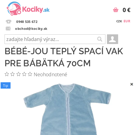
0 €
EUR
CZK
0948 535 672
obchod@kociky.sk
BÉBÉ-JOU TEPLÝ SPACÍ VAK
PRE BÁBÄTKÁ 70CM
Neohodnotené
Tip