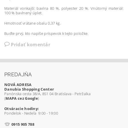
Materiál vonkajší: bavlna 80 %, polyester 20 %. Vnútorný materiál:
100 % bavlnený úplet.
Hmotnosť vrátane obalu 0,37 kg.
Buďte prvý, kto napíše príspevok k tejto položke.
Pridať komentár
PREDAJŇA
NOVÁ ADRESA
Danubia Shopping Center
Panónska cesta 38/A, 851 04 Bratislava - Petržalka
(
MAPA cez Google
)
Otváracie hodiny:
Pondelok - Nedeľa 9:00 - 19:00
0915 905 788