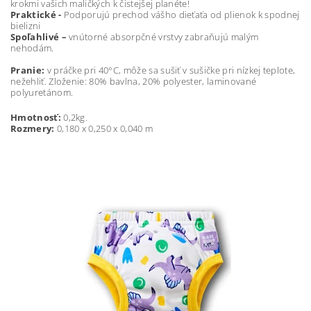
krokmi vašich maličkých k čistejšej planéte!
Praktické -
Podporujú prechod vášho dieťaťa od plienok k spodnej
bielizni
Spoľahlivé –
vnútorné absorpčné vrstvy zabraňujú malým
nehodám.
Pranie:
v práčke pri 40°C, môže sa sušiť v sušičke pri nízkej teplote,
nežehliť. Zloženie: 80% bavlna, 20% polyester, laminované
polyuretánom.
Hmotnosť:
0,2kg.
Rozmery:
0,180 x 0,250 x 0,040 m