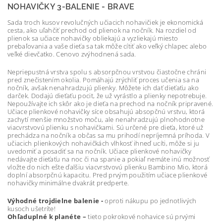
NOHAVIČKY 3-BALENIE - BRAVE
Sada troch kusov revolučných učiacich nohavičiek je ekonomická
cesta, ako uľahčiť prechod od plienok na nočník. Na rozdiel od
plienok sa učiace nohavičky obliekajú a vyzliekajú miesto
prebaľovania a vaše dieťa sa tak môže cítiť ako veľký chlapec alebo
veľké dievčatko. Cenovo zvýhodnená sada.
Nepriepustná vrstva spolu s absorpčnou vrstvou čiastočne chráni
pred znečistením okolia. Pomáhajú zrýchliť proces učenia sa na
nočník, avšak nenahradzujú plienky. Môžete ich dať dieťaťu ako
darček. Dodajú dieťaťu pocit, že už vyrástlo a plienky nepotrebuje.
Nepoužívajte ich skôr ako je dieťa na prechod na nočník pripravené.
Učiace plienkové nohavičky síce obsahujú absopčnú vrstvu, ktorá
zachytí menšie množstvo moču, ale nenahradzujú plnohodnotne
viacvrstvovú plienku s nohavičkami. Sú určené pre dieťa, ktoré už
prechádza na nočník a občas sa mu prihodí nepríjemná príhoda. V
učiacich plienkových nohavičkách vlhkosť ihneď ucíti, môže si ju
uvedomiť a posadiť sa na nočník. Učiace plienkové nohavičky
nedávajte dieťaťu na noc či na spanie a pokiaľ nemáte inú možnosť
vložte do nich ešte ďalšiu viacvrstvovú plienku Bambino Mio, ktorá
doplní absorpčnú kapacitu. Pred prvým použitím učiace plienkové
nohavičky minimálne dvakrát predperte.
Výhodné trojdielne balenie -
oproti nákupu po jednotlivých
kusoch ušetríte!
Ohľaduplné k planéte –
tieto pokrokové nohavice sú prvými