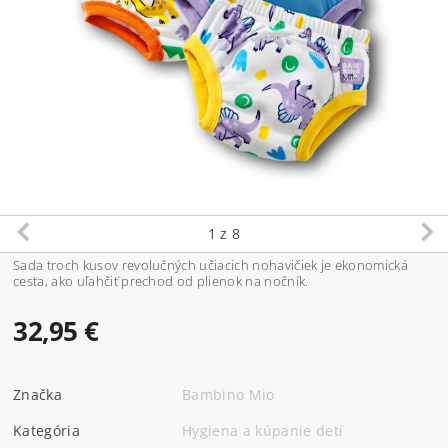
1
z 8
Sada troch kusov revolučných učiacich nohavičiek je ekonomická
cesta, ako uľahčiť prechod od plienok na nočník.
32,95 €
Značka
Bambino Mio
Kategória
Hygiena a kúpanie detí