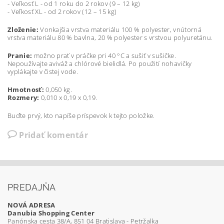
- Veľkosť L - od 1 roku do 2 rokov (9 – 12 kg)
- Veľkosť XL - od 2 rokov (12 – 15 kg)
Zloženie:
Vonkajšia vrstva materiálu 100 % polyester, vnútorná
vrstva materiálu 80 % bavlna, 20 % polyester s vrstvou polyuretánu.
Pranie:
možno prať v práčke pri 40 °C a sušiť v sušičke.
Nepoužívajte aviváž a chlórové bielidlá. Po použití nohavičky
vyplákajte v čistej vode.
Hmotnosť:
0,050 kg.
Rozmery:
0,010 x 0,19 x 0,19.
Buďte prvý, kto napíše príspevok k tejto položke.
Pridať komentár
PREDAJŇA
NOVÁ ADRESA
Danubia Shopping Center
Panónska cesta 38/A, 851 04 Bratislava - Petržalka