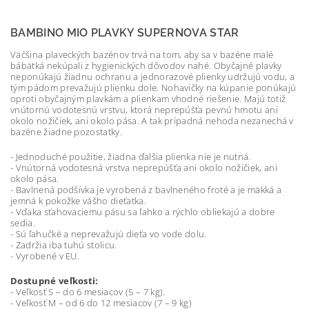
BAMBINO MIO PLAVKY SUPERNOVA STAR
Väčšina plaveckých bazénov trvá na tom, aby sa v bazéne malé
bábätká nekúpali z hygienických dôvodov nahé. Obyčajné plavky
neponúkajú žiadnu ochranu a jednorazové plienky udržujú vodu, a
tým pádom prevažujú plienku dole. Nohavičky na kúpanie ponúkajú
oproti obyčajným plavkám a plienkam vhodné riešenie. Majú totiž
vnútornú vodotesnú vrstvu, ktorá neprepúšťa pevnú hmotu ani
okolo nožičiek, ani okolo pása. A tak prípadná nehoda nezanechá v
bazéne žiadne pozostatky.
- Jednoduché použitie, žiadna ďalšia plienka nie je nutná.
- Vnútorná vodotesná vrstva neprepúšťa ani okolo nožičiek, ani
okolo pása.
- Bavlnená podšívka je vyrobená z bavlneného froté a je mäkká a
jemná k pokožke vášho dieťatka.
- Vďaka sťahovaciemu pásu sa ľahko a rýchlo obliekajú a dobre
sedia.
- Sú ľahučké a neprevažujú dieťa vo vode dolu.
- Zadržia iba tuhú stolicu.
- Vyrobené v EU.
Dostupné veľkosti:
- Veľkosť S – do 6 mesiacov (5 – 7 kg).
- Veľkosť M – od 6 do 12 mesiacov (7 – 9 kg)